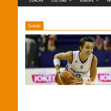
COACHS
CULTURE
EUROPE
F
Suède