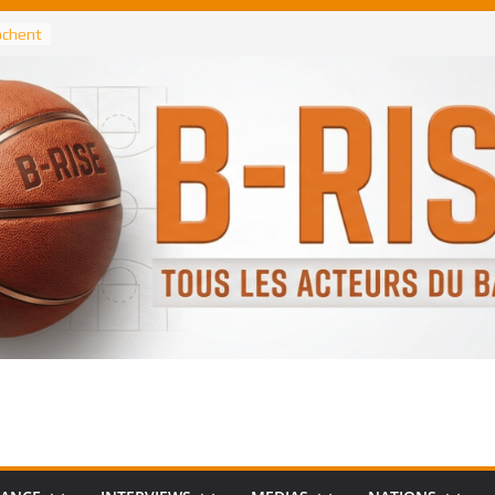
rochent
ataille
annis
 Greek
remier
, le
 Spurs
 :
de
 élu
n NBA