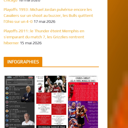
Playoffs 1993 : Michael Jordan pulvérise encore les
Cavaliers sur un shoot au buzzer, les Bulls quittent
l’Ohio sur un 4-0
17 mai 2026
Playoffs 2011 : le Thunder éteint Memphis en
s’emparant du match 7, les Grizzlies rentrent
hiberner
15 mai 2026
INFOGRAPHIES