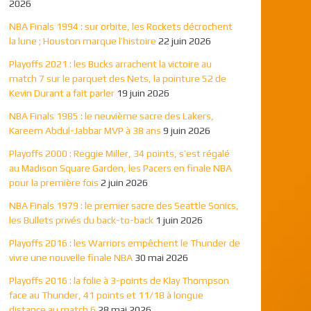
2026
NBA Finals 1994 : sur orbite, les Rockets décrochent
la lune ; Houston marque l’histoire
22 juin 2026
Playoffs 2021 : les Bucks arrachent la victoire au
match 7 sur le parquet des Nets, la pointure 52 de
Kevin Durant a fait parler
19 juin 2026
NBA Finals 1985 : le neuvième sacre des Lakers,
Kareem Abdul-Jabbar MVP à 38 ans
9 juin 2026
Playoffs 2000 : Reggie Miller, 34 points, s’est régalé
au Madison Square Garden, les Pacers en finale NBA
pour la première fois
2 juin 2026
NBA Finals 1979 : le premier sacre des Seattle Sonics,
les Bullets privés du back-to-back
1 juin 2026
Playoffs 2016 : les Warriors empêchent le Thunder de
vivre une nouvelle finale NBA
30 mai 2026
Playoffs 2016 : la folie à 3-points de Klay Thompson
face au Thunder, 41 points et 11/18 à longue
distance au match 6
28 mai 2026