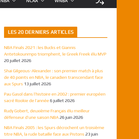
NBA
NCAA
WNBA
LES 20 DERNIERS ARTICLES
NBA Finals 2021 : les Bucks et Giannis
Antetokounmpo triomphent, le Greek Freek élu MVP
20 juillet 2026
Shai Gilgeous-Alexander : son premier match à plus
de 40 points en NBA, le canadien transcendant face
aux Spurs
13 juillet 2026
Pau Gasol dans l’histoire en 2002 : premier européen
sacré Rookie de l’année
6 juillet 2026
Rudy Gobert, deuxième Français élu meilleur
défenseur d’une saison NBA
26 juin 2026
NBA Finals 2005 : les Spurs décrochent un troisième
titre NBA, la rude bataille face aux Pistons
23 juin