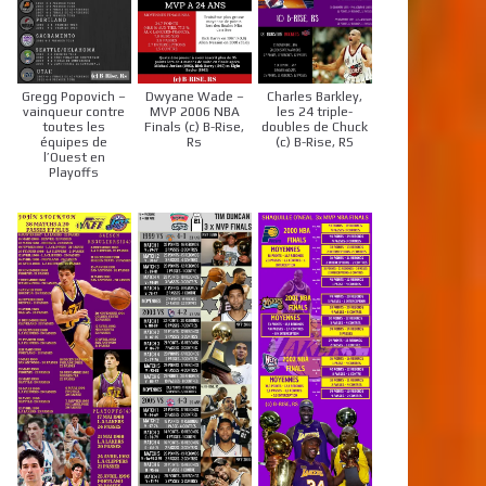
Gregg Popovich –
Dwyane Wade –
Charles Barkley,
vainqueur contre
MVP 2006 NBA
les 24 triple-
toutes les
Finals (c) B-Rise,
doubles de Chuck
équipes de
Rs
(c) B-Rise, RS
l’Ouest en
Playoffs