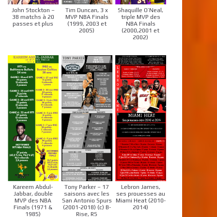
John Stockton –
Tim Duncan, 3 x
Shaquille O’Neal,
38 matchs à 20
MVP NBA Finals
triple MVP des
passes et plus
(1999, 2003 et
NBA Finals
2005)
(2000,2001 et
2002)
Kareem Abdul-
Tony Parker – 17
Lebron James,
Jabbar, double
saisons avec les
ses prouesses au
MVP des NBA
San Antonio Spurs
Miami Heat (2010-
Finals (1971 &
(2001-2018) (c) B-
2014)
1985)
Rise, RS