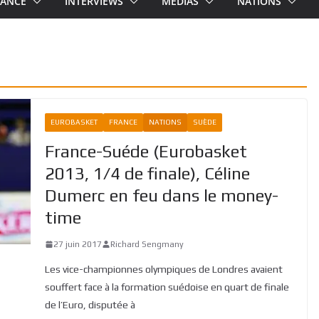
RANCE
INTERVIEWS
MEDIAS
NATIONS
EUROBASKET
FRANCE
NATIONS
SUÈDE
France-Suéde (Eurobasket
2013, 1/4 de finale), Céline
Dumerc en feu dans le money-
time
27 juin 2017
Richard Sengmany
Les vice-championnes olympiques de Londres avaient
souffert face à la formation suédoise en quart de finale
de l’Euro, disputée à