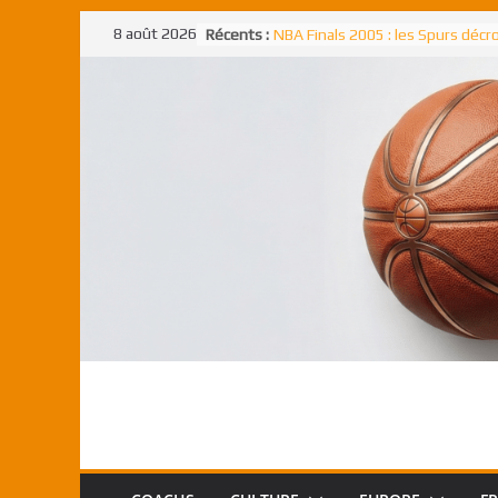
Passer
8 août 2026
Récents :
NBA Finals 2005 : les Spurs déc
au
un troisième titre NBA, la rude b
face aux Pistons
contenu
NBA Finals 2021 : les Bucks et Gi
Antetokounmpo triomphent, le
Freek élu MVP
Shai Gilgeous-Alexander : son p
match à plus de 40 points en NBA
canadien transcendant face aux
Pau Gasol dans l’histoire en 2002
premier européen sacré Rookie 
l’année
Rudy Gobert, deuxième Français
meilleur défenseur d’une saiso