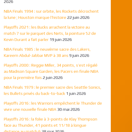
2026
NBA Finals 1994 : sur orbite, les Rockets décrochent
la lune ; Houston marque l’histoire
22 juin 2026
Playoffs 2021 : les Bucks arrachent la victoire au
match 7 sur le parquet des Nets, la pointure 52 de
Kevin Durant a fait parler
19 juin 2026
NBA Finals 1985 : le neuvième sacre des Lakers,
Kareem Abdul-Jabbar MVP à 38 ans
9 juin 2026
Playoffs 2000 : Reggie Miller, 34 points, s’est régalé
au Madison Square Garden, les Pacers en finale NBA
pour la première fois
2 juin 2026
NBA Finals 1979 : le premier sacre des Seattle Sonics,
les Bullets privés du back-to-back
1 juin 2026
Playoffs 2016 : les Warriors empêchent le Thunder de
vivre une nouvelle finale NBA
30 mai 2026
Playoffs 2016 : la folie à 3-points de Klay Thompson
face au Thunder, 41 points et 11/18 à longue
distance au match 6
28 mai 2026