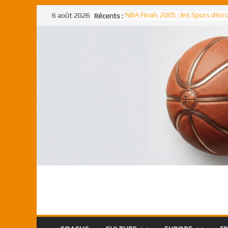
Passer
6 août 2026
Récents :
NBA Finals 2005 : les Spurs déc
au
un troisième titre NBA, la rude b
face aux Pistons
contenu
NBA Finals 2021 : les Bucks et Gi
Antetokounmpo triomphent, le
Freek élu MVP
Shai Gilgeous-Alexander : son p
match à plus de 40 points en NBA
canadien transcendant face aux
Pau Gasol dans l’histoire en 2002
premier européen sacré Rookie 
l’année
Rudy Gobert, deuxième Français
meilleur défenseur d’une saiso