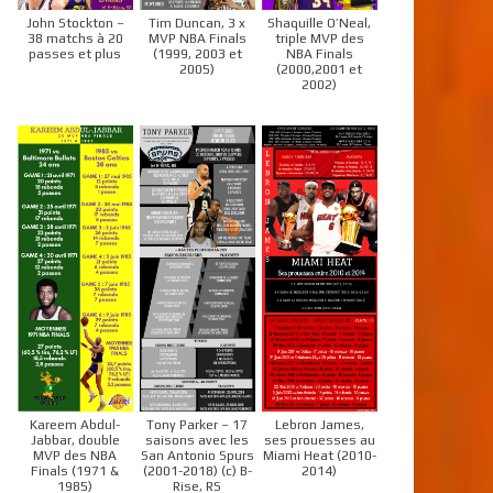
John Stockton –
Tim Duncan, 3 x
Shaquille O’Neal,
38 matchs à 20
MVP NBA Finals
triple MVP des
passes et plus
(1999, 2003 et
NBA Finals
2005)
(2000,2001 et
2002)
Kareem Abdul-
Tony Parker – 17
Lebron James,
Jabbar, double
saisons avec les
ses prouesses au
MVP des NBA
San Antonio Spurs
Miami Heat (2010-
Finals (1971 &
(2001-2018) (c) B-
2014)
1985)
Rise, RS