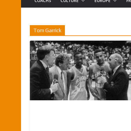
COACHS
CULTURE
EUROPE
F
Tom Garrick