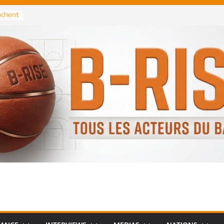
rochent
ataille
annis
 Greek
remier
, le
 Spurs
 :
de
 élu
n NBA