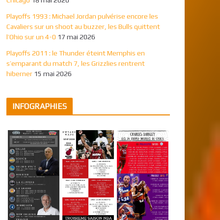
Playoffs 1993 : Michael Jordan pulvérise encore les
Cavaliers sur un shoot au buzzer, les Bulls quittent
l’Ohio sur un 4-0
17 mai 2026
Playoffs 2011 : le Thunder éteint Memphis en
s’emparant du match 7, les Grizzlies rentrent
hiberner
15 mai 2026
INFOGRAPHIES