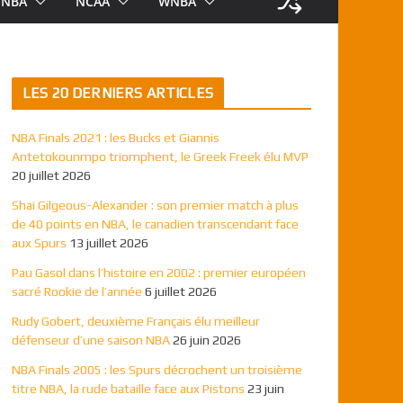
NBA
NCAA
WNBA
LES 20 DERNIERS ARTICLES
NBA Finals 2021 : les Bucks et Giannis
Antetokounmpo triomphent, le Greek Freek élu MVP
20 juillet 2026
Shai Gilgeous-Alexander : son premier match à plus
de 40 points en NBA, le canadien transcendant face
aux Spurs
13 juillet 2026
Pau Gasol dans l’histoire en 2002 : premier européen
sacré Rookie de l’année
6 juillet 2026
Rudy Gobert, deuxième Français élu meilleur
défenseur d’une saison NBA
26 juin 2026
NBA Finals 2005 : les Spurs décrochent un troisième
titre NBA, la rude bataille face aux Pistons
23 juin