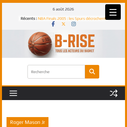
Passer
6 août 2026
au
Récents :
NBA Finals 2005 : les Spurs décrochent
contenu
un troisième titre NBA, la rude bataille
face aux Pistons
NBA Finals 2021 : les Bucks et Giannis
Antetokounmpo triomphent, le Greek
Freek élu MVP
Shai Gilgeous-Alexander : son premier
match à plus de 40 points en NBA, le
canadien transcendant face aux Spurs
Pau Gasol dans l’histoire en 2002 :
premier européen sacré Rookie de
l’année
Rudy Gobert, deuxième Français élu
meilleur défenseur d’une saison NBA
Roger Mason Jr