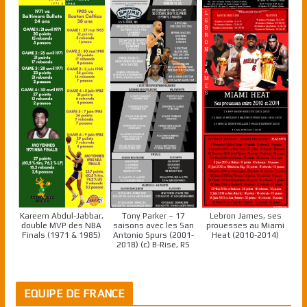
Kareem Abdul-Jabbar,
Tony Parker – 17
Lebron James, ses
double MVP des NBA
saisons avec les San
prouesses au Miami
Finals (1971 & 1985)
Antonio Spurs (2001-
Heat (2010-2014)
2018) (c) B-Rise, RS
EQUIPE DE FRANCE