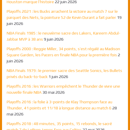
Houston marque l’histoire
22 juin 2026
Playoffs 2021 : les Bucks arrachent la victoire au match 7 sur le
parquet des Nets, la pointure 52 de Kevin Durant a fait parler
19
juin 2026
NBA Finals 1985 : le neuvième sacre des Lakers, Kareem Abdul-
Jabbar MVP à 38 ans
9 juin 2026
Playoffs 2000 : Reggie Miller, 34 points, s’est régalé au Madison
Square Garden, les Pacers en finale NBA pour la première fois
2
juin 2026
NBA Finals 1979 : le premier sacre des Seattle Sonics, les Bullets
privés du back-to-back
1 juin 2026
Playoffs 2016 : les Warriors empêchent le Thunder de vivre une
nouvelle finale NBA
30 mai 2026
Playoffs 2016 : la folie à 3-points de Klay Thompson face au
Thunder, 41 points et 11/18 à longue distance au match 6
28
mai 2026
Playoffs 2018 : 48 minutes, 35 points, 15 rebonds, le sacré
match 7 de LeBron James face aux Celtics
27 mai 2026