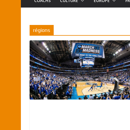
COACHS
CULTURE
EUROPE
F
régions