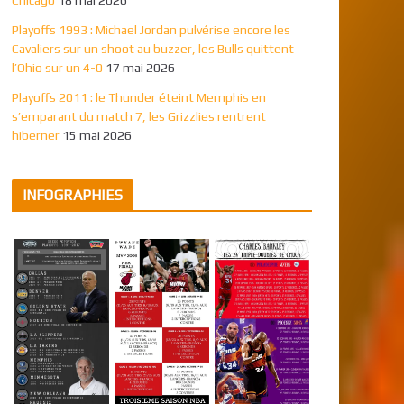
Playoffs 1993 : Michael Jordan pulvérise encore les
Cavaliers sur un shoot au buzzer, les Bulls quittent
l’Ohio sur un 4-0
17 mai 2026
Playoffs 2011 : le Thunder éteint Memphis en
s’emparant du match 7, les Grizzlies rentrent
hiberner
15 mai 2026
INFOGRAPHIES