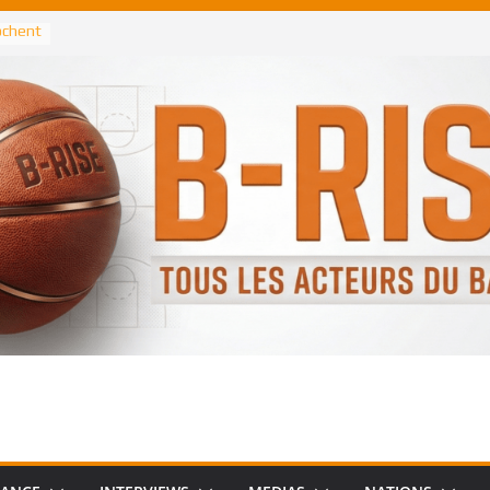
rochent
ataille
annis
 Greek
remier
, le
 Spurs
 :
de
 élu
n NBA