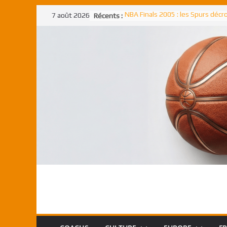
Passer
7 août 2026
Récents :
NBA Finals 2005 : les Spurs déc
au
un troisième titre NBA, la rude b
face aux Pistons
contenu
NBA Finals 2021 : les Bucks et Gi
Antetokounmpo triomphent, le
Freek élu MVP
Shai Gilgeous-Alexander : son p
match à plus de 40 points en NBA
canadien transcendant face aux
Pau Gasol dans l’histoire en 2002
premier européen sacré Rookie 
l’année
Rudy Gobert, deuxième Français
meilleur défenseur d’une saiso