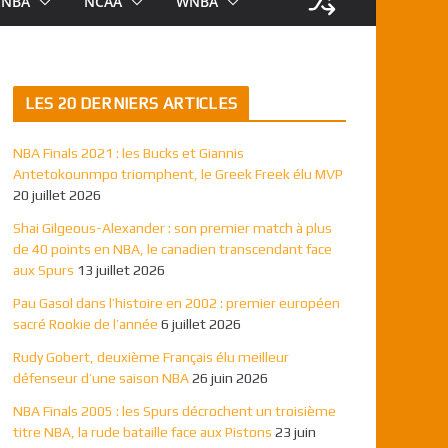
NBA
NCAA
WNBA
LES 20 DERNIERS ARTICLES
NBA Finals 2021 : les Bucks et Giannis
Antetokounmpo triomphent, le Greek Freek élu MVP
20 juillet 2026
Shai Gilgeous-Alexander : son premier match à plus
de 40 points en NBA, le canadien transcendant face
aux Spurs
13 juillet 2026
Pau Gasol dans l’histoire en 2002 : premier européen
sacré Rookie de l’année
6 juillet 2026
Rudy Gobert, deuxième Français élu meilleur
défenseur d’une saison NBA
26 juin 2026
NBA Finals 2005 : les Spurs décrochent un troisième
titre NBA, la rude bataille face aux Pistons
23 juin