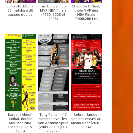
John Stockton –
Tim Duncan, 3 x
Shaquille O’Neal,
38 matchs à 20
MVP NBA Finals
triple MVP des
passes et plus
(1999, 2003 et
NBA Finals
2005)
(2000,2001 et
2002)
Kareem Abdul-
Tony Parker – 17
Lebron James,
Jabbar, double
saisons avec les
ses prouesses au
MVP des NBA
San Antonio Spurs
Miami Heat (2010-
Finals (1971 &
(2001-2018) (c) B-
2014)
1985)
Rise, RS