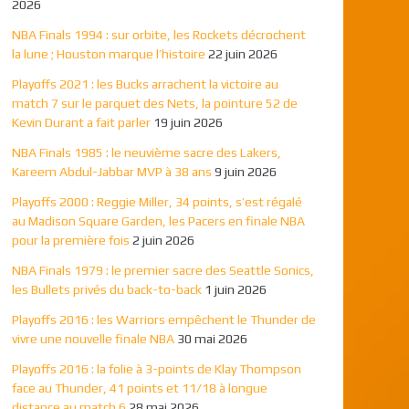
2026
NBA Finals 1994 : sur orbite, les Rockets décrochent
la lune ; Houston marque l’histoire
22 juin 2026
Playoffs 2021 : les Bucks arrachent la victoire au
match 7 sur le parquet des Nets, la pointure 52 de
Kevin Durant a fait parler
19 juin 2026
NBA Finals 1985 : le neuvième sacre des Lakers,
Kareem Abdul-Jabbar MVP à 38 ans
9 juin 2026
Playoffs 2000 : Reggie Miller, 34 points, s’est régalé
au Madison Square Garden, les Pacers en finale NBA
pour la première fois
2 juin 2026
NBA Finals 1979 : le premier sacre des Seattle Sonics,
les Bullets privés du back-to-back
1 juin 2026
Playoffs 2016 : les Warriors empêchent le Thunder de
vivre une nouvelle finale NBA
30 mai 2026
Playoffs 2016 : la folie à 3-points de Klay Thompson
face au Thunder, 41 points et 11/18 à longue
distance au match 6
28 mai 2026