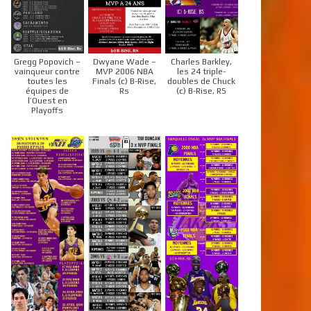
Gregg Popovich –
Dwyane Wade –
Charles Barkley,
vainqueur contre
MVP 2006 NBA
les 24 triple-
toutes les
Finals (c) B-Rise,
doubles de Chuck
équipes de
Rs
(c) B-Rise, RS
l’Ouest en
Playoffs