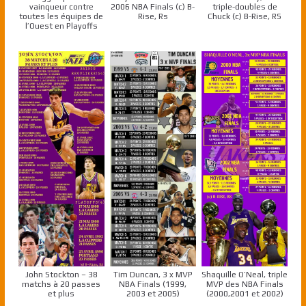
vainqueur contre
2006 NBA Finals (c) B-
triple-doubles de
toutes les équipes de
Rise, Rs
Chuck (c) B-Rise, RS
l’Ouest en Playoffs
John Stockton – 38
Tim Duncan, 3 x MVP
Shaquille O’Neal, triple
matchs à 20 passes
NBA Finals (1999,
MVP des NBA Finals
et plus
2003 et 2005)
(2000,2001 et 2002)