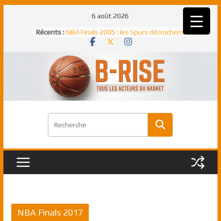
Passer
6 août 2026
au
Récents :
NBA Finals 2005 : les Spurs décrochent
contenu
un troisième titre NBA, la rude bataille
face aux Pistons
NBA Finals 2021 : les Bucks et Giannis
Antetokounmpo triomphent, le Greek
Freek élu MVP
Shai Gilgeous-Alexander : son premier
match à plus de 40 points en NBA, le
canadien transcendant face aux Spurs
Pau Gasol dans l’histoire en 2002 :
premier européen sacré Rookie de
l’année
Rudy Gobert, deuxième Français élu
meilleur défenseur d’une saison NBA
NBA Finals 2017