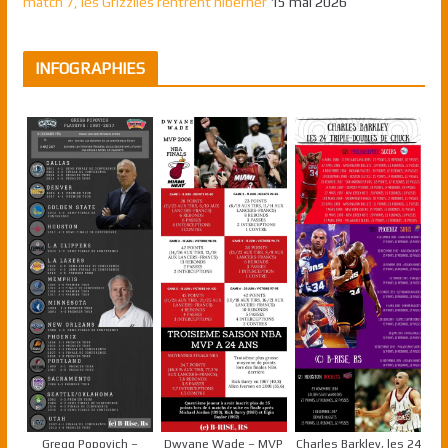
match 7, les Grizzlies rentrent hiberner
15 mai 2026
INFOGRAPHIES
Gregg Popovich –
Dwyane Wade – MVP
Charles Barkley, les 24