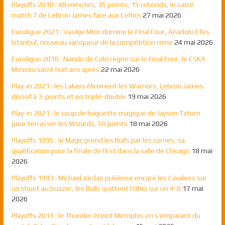
Playoffs 2018 : 48 minutes, 35 points, 15 rebonds, le sacré
match 7 de LeBron James face aux Celtics
27 mai 2026
Euroligue 2021 : Vasilije Micic domine le Final Four, Anadolu Efes
Istanbul, nouveau vainqueur de la compétition reine
24 mai 2026
Euroligue 2016 : Nando de Colo règne sur le Final Four, le CSKA
Moscou sacré huit ans après
22 mai 2026
Play-in 2021 : les Lakers éliminent les Warriors, Lebron James
décisif à 3-points et en triple-double
19 mai 2026
Play-in 2021 : le coup de baguette magique de Jayson Tatum
pour terrasser les Wizards, 50 points
18 mai 2026
Playoffs 1995 : le Magic prend les Bulls par les cornes, sa
qualification pour la finale de l’Est dans la salle de Chicago
18 mai
2026
Playoffs 1993 : Michael Jordan pulvérise encore les Cavaliers sur
un shoot au buzzer, les Bulls quittent l’Ohio sur un 4-0
17 mai
2026
Playoffs 2011 : le Thunder éteint Memphis en s’emparant du