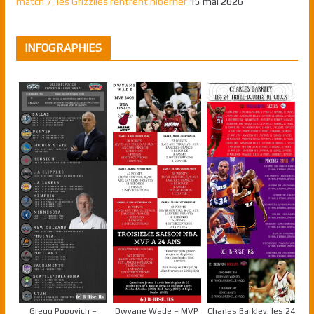
match 7, les Grizzlies rentrent hiberner
15 mai 2026
INFOGRAPHIES
Gregg Popovich –
Dwyane Wade – MVP
Charles Barkley, les 24