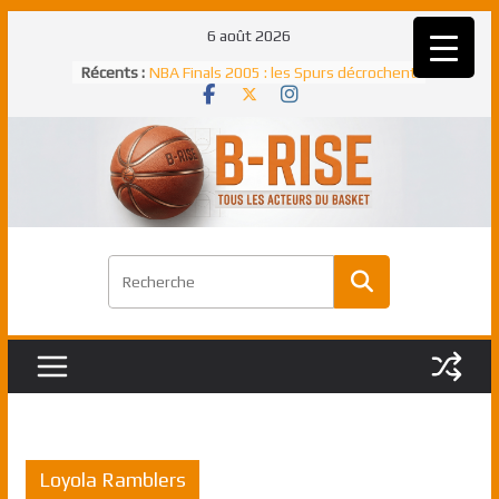
Passer
6 août 2026
au
Récents :
NBA Finals 2005 : les Spurs décrochent
contenu
un troisième titre NBA, la rude bataille
face aux Pistons
NBA Finals 2021 : les Bucks et Giannis
Antetokounmpo triomphent, le Greek
Freek élu MVP
Shai Gilgeous-Alexander : son premier
match à plus de 40 points en NBA, le
canadien transcendant face aux Spurs
Pau Gasol dans l’histoire en 2002 :
premier européen sacré Rookie de
l’année
Rudy Gobert, deuxième Français élu
meilleur défenseur d’une saison NBA
Loyola Ramblers