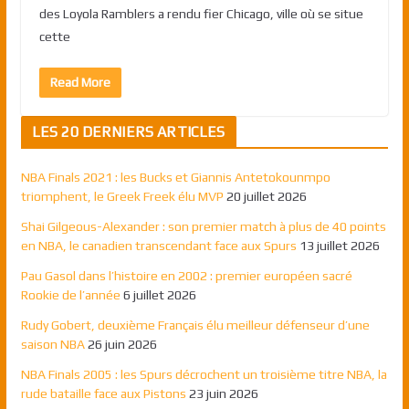
des Loyola Ramblers a rendu fier Chicago, ville où se situe
cette
Read More
LES 20 DERNIERS ARTICLES
NBA Finals 2021 : les Bucks et Giannis Antetokounmpo
triomphent, le Greek Freek élu MVP
20 juillet 2026
Shai Gilgeous-Alexander : son premier match à plus de 40 points
en NBA, le canadien transcendant face aux Spurs
13 juillet 2026
Pau Gasol dans l’histoire en 2002 : premier européen sacré
Rookie de l’année
6 juillet 2026
Rudy Gobert, deuxième Français élu meilleur défenseur d’une
saison NBA
26 juin 2026
NBA Finals 2005 : les Spurs décrochent un troisième titre NBA, la
rude bataille face aux Pistons
23 juin 2026