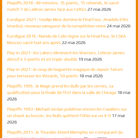
Playoffs 2018 : 48 minutes, 35 points, 15 rebonds, le sacré
match 7 de LeBron James face aux Celtics
27 mai 2026
Euroligue 2021 : Vasilije Micic domine le Final Four, Anadolu Efes
Istanbul, nouveau vainqueur de la compétition reine
24 mai 2026
Euroligue 2016 : Nando de Colo règne sur le Final Four, le CSKA
Moscou sacré huit ans après
22 mai 2026
Play-in 2021 : les Lakers éliminent les Warriors, Lebron James
décisif à 3-points et en triple-double
19 mai 2026
Play-in 2021 : le coup de baguette magique de Jayson Tatum
pour terrasser les Wizards, 50 points
18 mai 2026
Playoffs 1995 : le Magic prend les Bulls par les cornes, sa
qualification pour la finale de l’Est dans la salle de Chicago
18 mai
2026
Playoffs 1993 : Michael Jordan pulvérise encore les Cavaliers sur
un shoot au buzzer, les Bulls quittent l’Ohio sur un 4-0
17 mai
2026
Playoffs 2011 : le Thunder éteint Memphis en s’emparant du