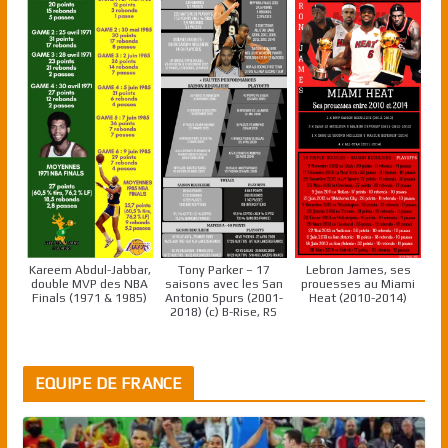
Kareem Abdul-Jabbar,
Tony Parker – 17
Lebron James, ses
double MVP des NBA
saisons avec les San
prouesses au Miami
Finals (1971 & 1985)
Antonio Spurs (2001-
Heat (2010-2014)
2018) (c) B-Rise, RS
EQUIPE DE FRANCE