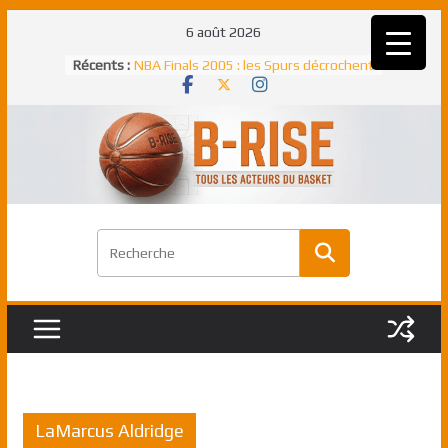
Passer
6 août 2026
au
Récents :
NBA Finals 2005 : les Spurs décrochent
contenu
un troisième titre NBA, la rude bataille
face aux Pistons
NBA Finals 2021 : les Bucks et Giannis
Antetokounmpo triomphent, le Greek
Freek élu MVP
Shai Gilgeous-Alexander : son premier
match à plus de 40 points en NBA, le
canadien transcendant face aux Spurs
Pau Gasol dans l’histoire en 2002 :
premier européen sacré Rookie de
l’année
Rudy Gobert, deuxième Français élu
meilleur défenseur d’une saison NBA
LaMarcus Aldridge