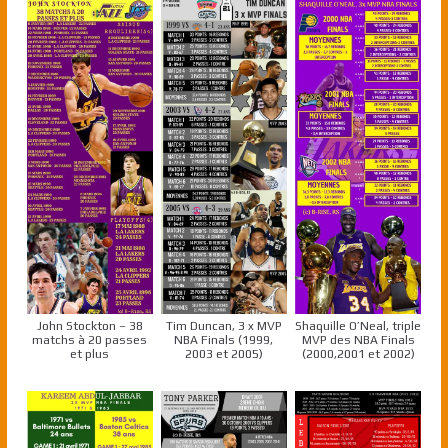
John Stockton – 38
Tim Duncan, 3 x MVP
Shaquille O’Neal, triple
matchs à 20 passes
NBA Finals (1999,
MVP des NBA Finals
et plus
2003 et 2005)
(2000,2001 et 2002)