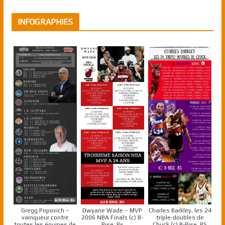
INFOGRAPHIES
Gregg Popovich –
Dwyane Wade – MVP
Charles Barkley, les 24
vainqueur contre
2006 NBA Finals (c) B-
triple-doubles de
toutes les équipes de
Rise, Rs
Chuck (c) B-Rise, RS