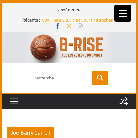
Passer
7 août 2026
au
Récents :
NBA Finals 2005 : les Spurs décrochent
contenu
un troisième titre NBA, la rude bataille
face aux Pistons
NBA Finals 2021 : les Bucks et Giannis
Antetokounmpo triomphent, le Greek
Freek élu MVP
Shai Gilgeous-Alexander : son premier
match à plus de 40 points en NBA, le
canadien transcendant face aux Spurs
Pau Gasol dans l’histoire en 2002 :
premier européen sacré Rookie de
l’année
Rudy Gobert, deuxième Français élu
meilleur défenseur d’une saison NBA
Joe Barry Carroll