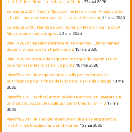
match 7 de LeBron James face aux Celtics
27 mai 2026
Euroligue 2021 : Vasilije Micic domine le Final Four, Anadolu Efes
Istanbul, nouveau vainqueur de la compétition reine
24 mai 2026
Euroligue 2016 : Nando de Colo règne sur le Final Four, le CSKA
Moscou sacré huit ans après
22 mai 2026
Play-in 2021 : les Lakers éliminent les Warriors, Lebron James
décisif à 3-points et en triple-double
19 mai 2026
Play-in 2021 : le coup de baguette magique de Jayson Tatum
pour terrasser les Wizards, 50 points
18 mai 2026
Playoffs 1995 : le Magic prend les Bulls par les cornes, sa
qualification pour la finale de l’Est dans la salle de Chicago
18 mai
2026
Playoffs 1993 : Michael Jordan pulvérise encore les Cavaliers sur
un shoot au buzzer, les Bulls quittent l’Ohio sur un 4-0
17 mai
2026
Playoffs 2011 : le Thunder éteint Memphis en s’emparant du
match 7, les Grizzlies rentrent hiberner
15 mai 2026