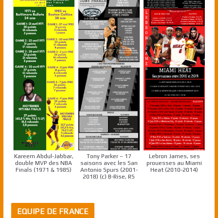
Kareem Abdul-Jabbar,
Tony Parker – 17
Lebron James, ses
double MVP des NBA
saisons avec les San
prouesses au Miami
Finals (1971 & 1985)
Antonio Spurs (2001-
Heat (2010-2014)
2018) (c) B-Rise, RS
EQUIPE DE FRANCE