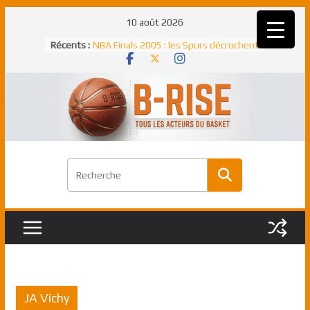
Passer
10 août 2026
au
Récents :
NBA Finals 2005 : les Spurs décrochent
contenu
un troisième titre NBA, la rude bataille
face aux Pistons
NBA Finals 2021 : les Bucks et Giannis
Antetokounmpo triomphent, le Greek
Freek élu MVP
Shai Gilgeous-Alexander : son premier
match à plus de 40 points en NBA, le
canadien transcendant face aux Spurs
Pau Gasol dans l’histoire en 2002 :
premier européen sacré Rookie de
l’année
Rudy Gobert, deuxième Français élu
meilleur défenseur d’une saison NBA
JA Vichy