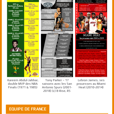
Kareem Abdul-Jabbar,
Tony Parker – 17
Lebron James, ses
double MVP des NBA
saisons avec les San
prouesses au Miami
Finals (1971 & 1985)
Antonio Spurs (2001-
Heat (2010-2014)
2018) (c) B-Rise, RS
EQUIPE DE FRANCE