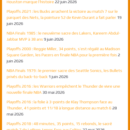
Houston marque l’histoire
22 juin 2026
Playoffs 2021 : les Bucks arrachent la victoire au match 7 sur le
parquet des Nets, la pointure 52 de Kevin Durant a fait parler
19
juin 2026
NBA Finals 1985 : le neuvième sacre des Lakers, Kareem Abdul-
Jabbar MVP à 38 ans
9 juin 2026
Playoffs 2000 : Reggie Miller, 34 points, s’est régalé au Madison
Square Garden, les Pacers en finale NBA pour la première fois
2
juin 2026
NBA Finals 1979 : le premier sacre des Seattle Sonics, les Bullets
privés du back-to-back
1 juin 2026
Playoffs 2016 : les Warriors empêchent le Thunder de vivre une
nouvelle finale NBA
30 mai 2026
Playoffs 2016 : la folie à 3-points de Klay Thompson face au
Thunder, 41 points et 11/18 à longue distance au match 6
28
mai 2026
Playoffs 2018 : 48 minutes, 35 points, 15 rebonds, le sacré
match 7 de LeBron James face aux Celtics
27 mai 2026