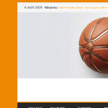
Passer
6 août 2026
Récents :
NBA Finals 2005 : les Spurs déc
au
un troisième titre NBA, la rude b
face aux Pistons
contenu
NBA Finals 2021 : les Bucks et Gi
Antetokounmpo triomphent, le
Freek élu MVP
Shai Gilgeous-Alexander : son p
match à plus de 40 points en NBA
canadien transcendant face aux
Pau Gasol dans l’histoire en 2002
premier européen sacré Rookie 
l’année
Rudy Gobert, deuxième Français
meilleur défenseur d’une saiso