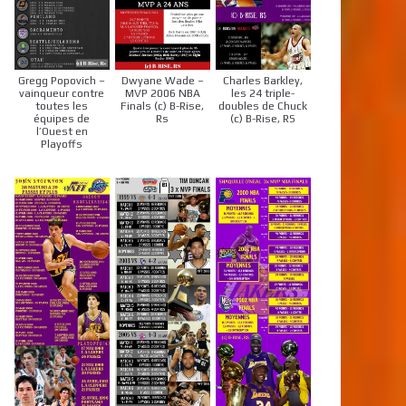
Gregg Popovich –
Dwyane Wade –
Charles Barkley,
vainqueur contre
MVP 2006 NBA
les 24 triple-
toutes les
Finals (c) B-Rise,
doubles de Chuck
équipes de
Rs
(c) B-Rise, RS
l’Ouest en
Playoffs