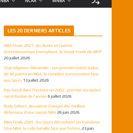
NBA
NCAA
WNBA
LES 20 DERNIERS ARTICLES
NBA Finals 2021 : les Bucks et Giannis
Antetokounmpo triomphent, le Greek Freek élu MVP
20 juillet 2026
Shai Gilgeous-Alexander : son premier match à plus
de 40 points en NBA, le canadien transcendant face
aux Spurs
13 juillet 2026
Pau Gasol dans l’histoire en 2002 : premier européen
sacré Rookie de l’année
6 juillet 2026
Rudy Gobert, deuxième Français élu meilleur
défenseur d’une saison NBA
26 juin 2026
NBA Finals 2005 : les Spurs décrochent un troisième
titre NBA, la rude bataille face aux Pistons
23 juin