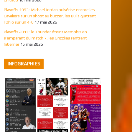
Playoffs 1993 : Michael Jordan pulvérise encore les
Cavaliers sur un shoot au buzzer, les Bulls quittent
l’Ohio sur un 4-0
17 mai 2026
Playoffs 2011 : le Thunder éteint Memphis en
s’emparant du match 7, les Grizzlies rentrent
hiberner
15 mai 2026
INFOGRAPHIES