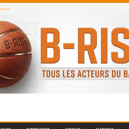
rochent
ataille
annis
 Greek
remier
, le
 Spurs
 :
de
 élu
n NBA