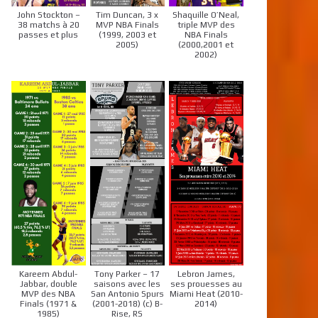
John Stockton –
Tim Duncan, 3 x
Shaquille O’Neal,
38 matchs à 20
MVP NBA Finals
triple MVP des
passes et plus
(1999, 2003 et
NBA Finals
2005)
(2000,2001 et
2002)
Kareem Abdul-
Tony Parker – 17
Lebron James,
Jabbar, double
saisons avec les
ses prouesses au
MVP des NBA
San Antonio Spurs
Miami Heat (2010-
Finals (1971 &
(2001-2018) (c) B-
2014)
1985)
Rise, RS