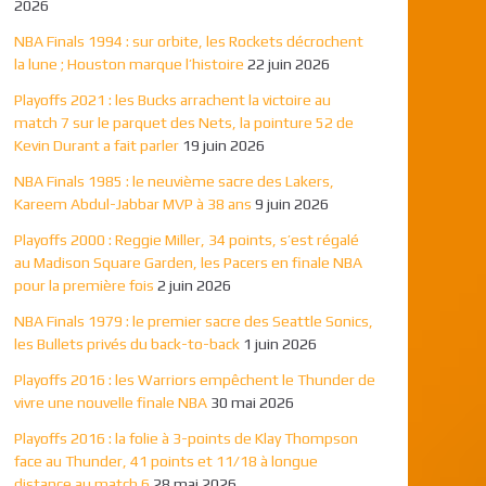
2026
NBA Finals 1994 : sur orbite, les Rockets décrochent
la lune ; Houston marque l’histoire
22 juin 2026
Playoffs 2021 : les Bucks arrachent la victoire au
match 7 sur le parquet des Nets, la pointure 52 de
Kevin Durant a fait parler
19 juin 2026
NBA Finals 1985 : le neuvième sacre des Lakers,
Kareem Abdul-Jabbar MVP à 38 ans
9 juin 2026
Playoffs 2000 : Reggie Miller, 34 points, s’est régalé
au Madison Square Garden, les Pacers en finale NBA
pour la première fois
2 juin 2026
NBA Finals 1979 : le premier sacre des Seattle Sonics,
les Bullets privés du back-to-back
1 juin 2026
Playoffs 2016 : les Warriors empêchent le Thunder de
vivre une nouvelle finale NBA
30 mai 2026
Playoffs 2016 : la folie à 3-points de Klay Thompson
face au Thunder, 41 points et 11/18 à longue
distance au match 6
28 mai 2026