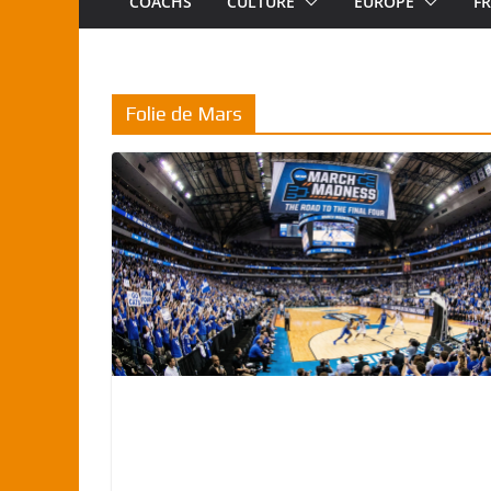
COACHS
CULTURE
EUROPE
F
Folie de Mars