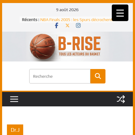
Passer
9 août 2026
au
Récents :
NBA Finals 2005 : les Spurs décrochent
contenu
un troisième titre NBA, la rude bataille
face aux Pistons
NBA Finals 2021 : les Bucks et Giannis
Antetokounmpo triomphent, le Greek
Freek élu MVP
Shai Gilgeous-Alexander : son premier
match à plus de 40 points en NBA, le
canadien transcendant face aux Spurs
Pau Gasol dans l’histoire en 2002 :
premier européen sacré Rookie de
l’année
Rudy Gobert, deuxième Français élu
meilleur défenseur d’une saison NBA
Dr.J