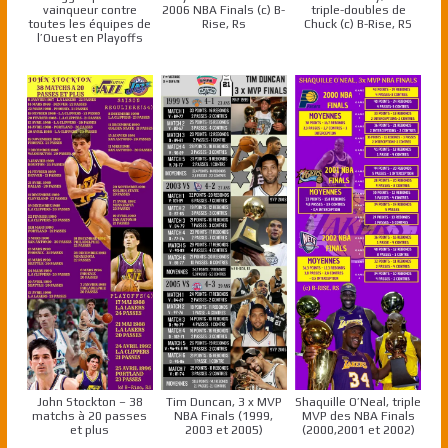
vainqueur contre
2006 NBA Finals (c) B-
triple-doubles de
toutes les équipes de
Rise, Rs
Chuck (c) B-Rise, RS
l’Ouest en Playoffs
John Stockton – 38
Tim Duncan, 3 x MVP
Shaquille O’Neal, triple
matchs à 20 passes
NBA Finals (1999,
MVP des NBA Finals
et plus
2003 et 2005)
(2000,2001 et 2002)