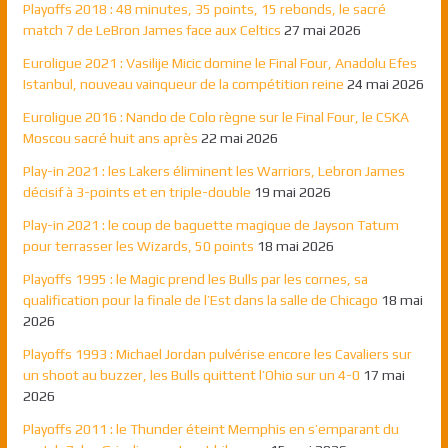
Playoffs 2018 : 48 minutes, 35 points, 15 rebonds, le sacré
match 7 de LeBron James face aux Celtics
27 mai 2026
Euroligue 2021 : Vasilije Micic domine le Final Four, Anadolu Efes
Istanbul, nouveau vainqueur de la compétition reine
24 mai 2026
Euroligue 2016 : Nando de Colo règne sur le Final Four, le CSKA
Moscou sacré huit ans après
22 mai 2026
Play-in 2021 : les Lakers éliminent les Warriors, Lebron James
décisif à 3-points et en triple-double
19 mai 2026
Play-in 2021 : le coup de baguette magique de Jayson Tatum
pour terrasser les Wizards, 50 points
18 mai 2026
Playoffs 1995 : le Magic prend les Bulls par les cornes, sa
qualification pour la finale de l’Est dans la salle de Chicago
18 mai
2026
Playoffs 1993 : Michael Jordan pulvérise encore les Cavaliers sur
un shoot au buzzer, les Bulls quittent l’Ohio sur un 4-0
17 mai
2026
Playoffs 2011 : le Thunder éteint Memphis en s’emparant du