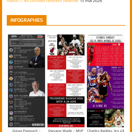
match 7, les Grizzlies rentrent hiberner
15 mai 2026
INFOGRAPHIES
Gregg Popovich –
Dwyane Wade – MVP
Charles Barkley, les 24