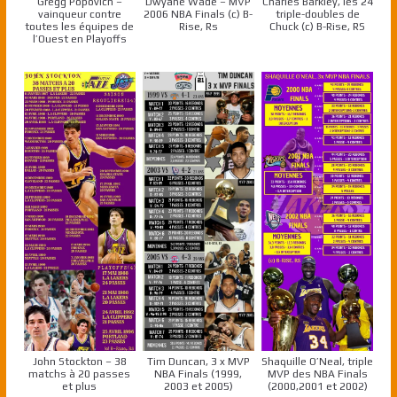
Gregg Popovich –
Dwyane Wade – MVP
Charles Barkley, les 24
vainqueur contre
2006 NBA Finals (c) B-
triple-doubles de
toutes les équipes de
Rise, Rs
Chuck (c) B-Rise, RS
l’Ouest en Playoffs
John Stockton – 38
Tim Duncan, 3 x MVP
Shaquille O’Neal, triple
matchs à 20 passes
NBA Finals (1999,
MVP des NBA Finals
et plus
2003 et 2005)
(2000,2001 et 2002)