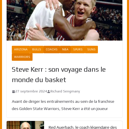
ARIZONA
BULLS
COACHS
NBA
SPURS
SUNS
WARRIORS
Steve Kerr : son voyage dans le
monde du basket
27 septembre 2024
Richard Sengmany
Avant de diriger les entraînements au sein de la franchise
des Golden State Warriors, Steve Kerr a été un joueur
Red Auerbach, le coach légendaire des