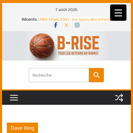
Passer
7 août 2026
au
Récents :
NBA Finals 2005 : les Spurs décrochent
contenu
un troisième titre NBA, la rude bataille
face aux Pistons
NBA Finals 2021 : les Bucks et Giannis
Antetokounmpo triomphent, le Greek
Freek élu MVP
Shai Gilgeous-Alexander : son premier
match à plus de 40 points en NBA, le
canadien transcendant face aux Spurs
Pau Gasol dans l’histoire en 2002 :
premier européen sacré Rookie de
l’année
Rudy Gobert, deuxième Français élu
meilleur défenseur d’une saison NBA
Dave Bing