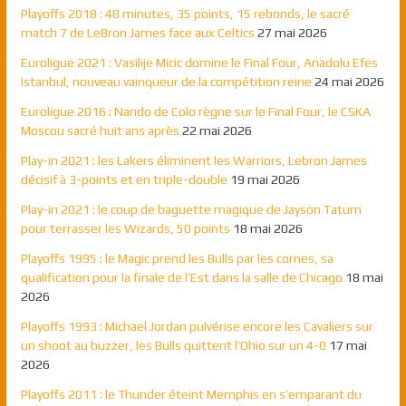
Playoffs 2018 : 48 minutes, 35 points, 15 rebonds, le sacré
match 7 de LeBron James face aux Celtics
27 mai 2026
Euroligue 2021 : Vasilije Micic domine le Final Four, Anadolu Efes
Istanbul, nouveau vainqueur de la compétition reine
24 mai 2026
Euroligue 2016 : Nando de Colo règne sur le Final Four, le CSKA
Moscou sacré huit ans après
22 mai 2026
Play-in 2021 : les Lakers éliminent les Warriors, Lebron James
décisif à 3-points et en triple-double
19 mai 2026
Play-in 2021 : le coup de baguette magique de Jayson Tatum
pour terrasser les Wizards, 50 points
18 mai 2026
Playoffs 1995 : le Magic prend les Bulls par les cornes, sa
qualification pour la finale de l’Est dans la salle de Chicago
18 mai
2026
Playoffs 1993 : Michael Jordan pulvérise encore les Cavaliers sur
un shoot au buzzer, les Bulls quittent l’Ohio sur un 4-0
17 mai
2026
Playoffs 2011 : le Thunder éteint Memphis en s’emparant du