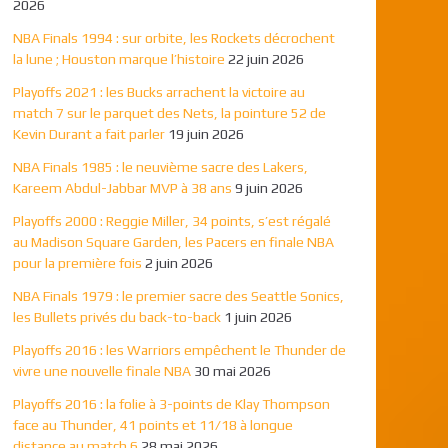
2026
NBA Finals 1994 : sur orbite, les Rockets décrochent
la lune ; Houston marque l’histoire
22 juin 2026
Playoffs 2021 : les Bucks arrachent la victoire au
match 7 sur le parquet des Nets, la pointure 52 de
Kevin Durant a fait parler
19 juin 2026
NBA Finals 1985 : le neuvième sacre des Lakers,
Kareem Abdul-Jabbar MVP à 38 ans
9 juin 2026
Playoffs 2000 : Reggie Miller, 34 points, s’est régalé
au Madison Square Garden, les Pacers en finale NBA
pour la première fois
2 juin 2026
NBA Finals 1979 : le premier sacre des Seattle Sonics,
les Bullets privés du back-to-back
1 juin 2026
Playoffs 2016 : les Warriors empêchent le Thunder de
vivre une nouvelle finale NBA
30 mai 2026
Playoffs 2016 : la folie à 3-points de Klay Thompson
face au Thunder, 41 points et 11/18 à longue
distance au match 6
28 mai 2026