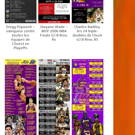
Gregg Popovich –
Dwyane Wade –
Charles Barkley,
vainqueur contre
MVP 2006 NBA
les 24 triple-
toutes les
Finals (c) B-Rise,
doubles de Chuck
équipes de
Rs
(c) B-Rise, RS
l’Ouest en
Playoffs