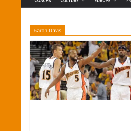
COACHS
CULTURE
EUROPE
F
Baron Davis