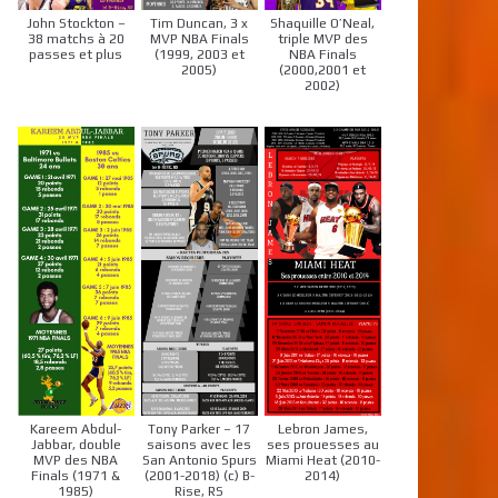
John Stockton –
Tim Duncan, 3 x
Shaquille O’Neal,
38 matchs à 20
MVP NBA Finals
triple MVP des
passes et plus
(1999, 2003 et
NBA Finals
2005)
(2000,2001 et
2002)
Kareem Abdul-
Tony Parker – 17
Lebron James,
Jabbar, double
saisons avec les
ses prouesses au
MVP des NBA
San Antonio Spurs
Miami Heat (2010-
Finals (1971 &
(2001-2018) (c) B-
2014)
1985)
Rise, RS