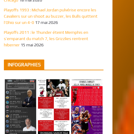
Playoffs 1993 : Michael Jordan pulvérise encore les
Cavaliers sur un shoot au buzzer, les Bulls quittent
l’Ohio sur un 4-0
17 mai 2026
Playoffs 2011 : le Thunder éteint Memphis en
s’emparant du match 7, les Grizzlies rentrent
hiberner
15 mai 2026
INFOGRAPHIES