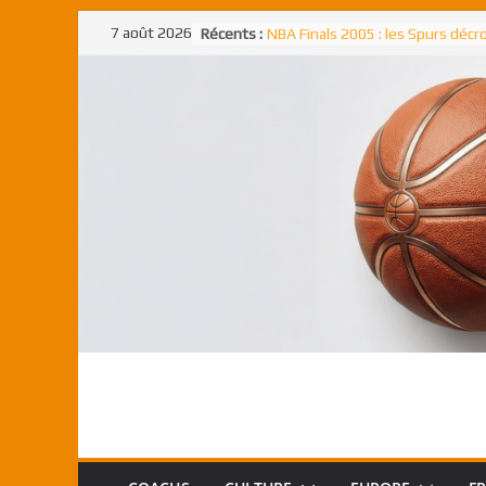
Passer
7 août 2026
Récents :
NBA Finals 2005 : les Spurs déc
au
un troisième titre NBA, la rude b
face aux Pistons
contenu
NBA Finals 2021 : les Bucks et Gi
Antetokounmpo triomphent, le
Freek élu MVP
Shai Gilgeous-Alexander : son p
match à plus de 40 points en NBA
canadien transcendant face aux
Pau Gasol dans l’histoire en 2002
premier européen sacré Rookie 
l’année
Rudy Gobert, deuxième Français
meilleur défenseur d’une saiso