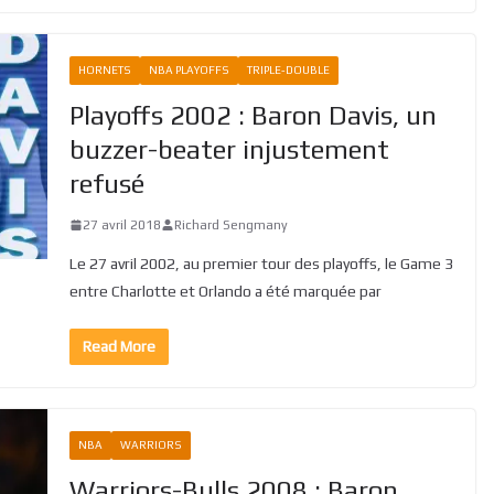
HORNETS
NBA PLAYOFFS
TRIPLE-DOUBLE
Playoffs 2002 : Baron Davis, un
buzzer-beater injustement
refusé
27 avril 2018
Richard Sengmany
Le 27 avril 2002, au premier tour des playoffs, le Game 3
entre Charlotte et Orlando a été marquée par
Read More
NBA
WARRIORS
Warriors-Bulls 2008 : Baron