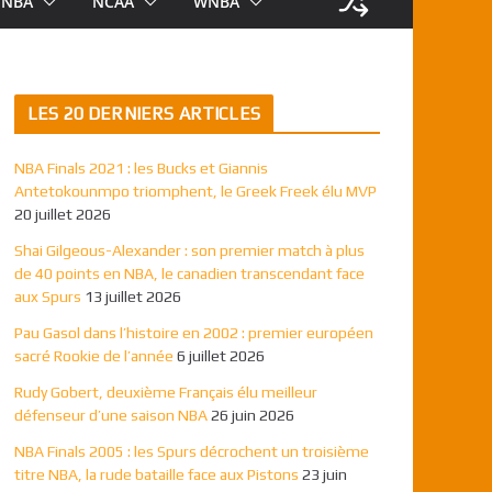
NBA
NCAA
WNBA
LES 20 DERNIERS ARTICLES
NBA Finals 2021 : les Bucks et Giannis
Antetokounmpo triomphent, le Greek Freek élu MVP
20 juillet 2026
Shai Gilgeous-Alexander : son premier match à plus
de 40 points en NBA, le canadien transcendant face
aux Spurs
13 juillet 2026
Pau Gasol dans l’histoire en 2002 : premier européen
sacré Rookie de l’année
6 juillet 2026
Rudy Gobert, deuxième Français élu meilleur
défenseur d’une saison NBA
26 juin 2026
NBA Finals 2005 : les Spurs décrochent un troisième
titre NBA, la rude bataille face aux Pistons
23 juin