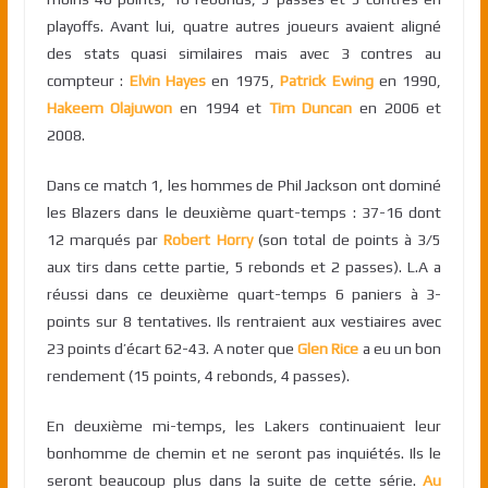
playoffs. Avant lui, quatre autres joueurs avaient aligné
des stats quasi similaires mais avec 3 contres au
compteur :
Elvin Hayes
en 1975,
Patrick Ewing
en 1990,
Hakeem Olajuwon
en 1994 et
Tim Duncan
en 2006 et
2008.
Dans ce match 1, les hommes de Phil Jackson ont dominé
les Blazers dans le deuxième quart-temps : 37-16 dont
12 marqués par
Robert Horry
(son total de points à 3/5
aux tirs dans cette partie, 5 rebonds et 2 passes). L.A a
réussi dans ce deuxième quart-temps 6 paniers à 3-
points sur 8 tentatives. Ils rentraient aux vestiaires avec
23 points d’écart 62-43. A noter que
Glen Rice
a eu un bon
rendement (15 points, 4 rebonds, 4 passes).
En deuxième mi-temps, les Lakers continuaient leur
bonhomme de chemin et ne seront pas inquiétés. Ils le
seront beaucoup plus dans la suite de cette série.
Au