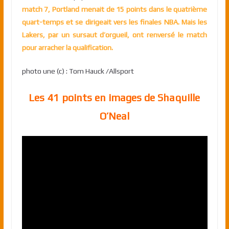
match 7, Portland menait de 15 points dans le quatrième
quart-temps et se dirigeait vers les finales NBA. Mais les
Lakers, par un sursaut d’orgueil, ont renversé le match
pour arracher la qualification.
photo une (c) : Tom Hauck /Allsport
Les 41 points en images de Shaquille
O’Neal