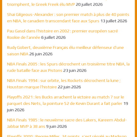
triomphent, le Greek Freek élu MVP
20 juillet 2026
Shai Gilgeous-Alexander : son premier match à plus de 40 points
en NBA, le canadien transcendant face aux Spurs
13 juillet 2026
Pau Gasol dans l’histoire en 2002 : premier européen sacré
Rookie de l’année
6 juillet 2026
Rudy Gobert, deuxième Français élu meilleur défenseur d’une
saison NBA
26 juin 2026
NBA Finals 2005 : les Spurs décrochent un troisième titre NBA, la
rude bataille face aux Pistons
23 juin 2026
NBA Finals 1994 : sur orbite, les Rockets décrochent la lune ;
Houston marque l’histoire
22 juin 2026
Playoffs 2021 : les Bucks arrachent la victoire au match 7 sur le
parquet des Nets, la pointure 52 de Kevin Durant a fait parler
19
juin 2026
NBA Finals 1985 : le neuvième sacre des Lakers, Kareem Abdul-
Jabbar MVP à 38 ans
9 juin 2026
Playoffs 2000 : Reggie Miller, 34 points, s’est régalé au Madison