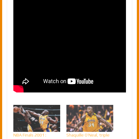
NBA Finals 2001 :
Shaquille O’Neal, triple