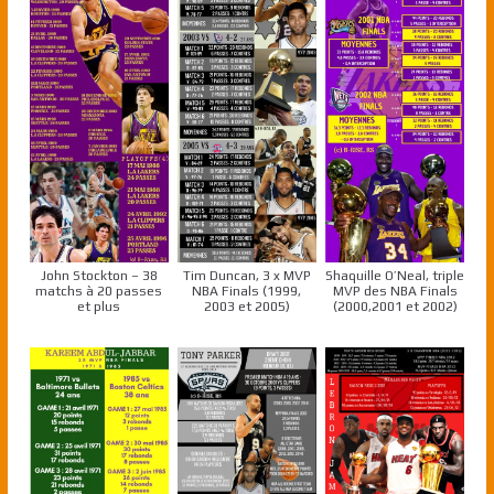
John Stockton – 38
Tim Duncan, 3 x MVP
Shaquille O’Neal, triple
matchs à 20 passes
NBA Finals (1999,
MVP des NBA Finals
et plus
2003 et 2005)
(2000,2001 et 2002)