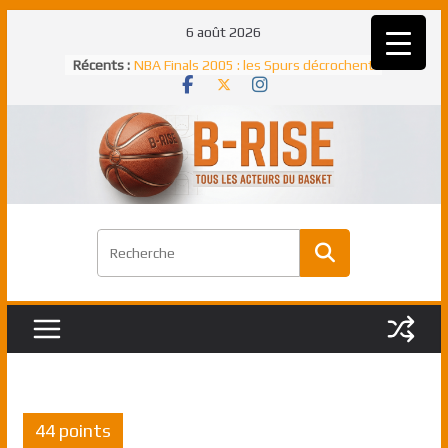
Passer
6 août 2026
au
Récents :
NBA Finals 2005 : les Spurs décrochent
contenu
un troisième titre NBA, la rude bataille
face aux Pistons
NBA Finals 2021 : les Bucks et Giannis
Antetokounmpo triomphent, le Greek
Freek élu MVP
Shai Gilgeous-Alexander : son premier
match à plus de 40 points en NBA, le
canadien transcendant face aux Spurs
Pau Gasol dans l’histoire en 2002 :
premier européen sacré Rookie de
l’année
Rudy Gobert, deuxième Français élu
meilleur défenseur d’une saison NBA
44 points