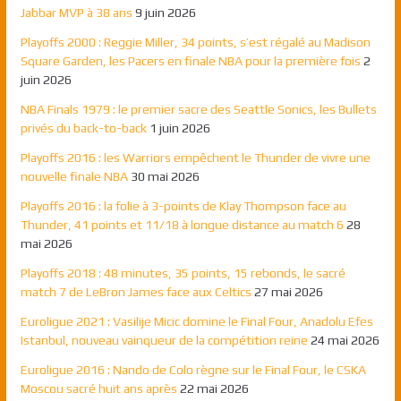
Jabbar MVP à 38 ans
9 juin 2026
Playoffs 2000 : Reggie Miller, 34 points, s’est régalé au Madison
Square Garden, les Pacers en finale NBA pour la première fois
2
juin 2026
NBA Finals 1979 : le premier sacre des Seattle Sonics, les Bullets
privés du back-to-back
1 juin 2026
Playoffs 2016 : les Warriors empêchent le Thunder de vivre une
nouvelle finale NBA
30 mai 2026
Playoffs 2016 : la folie à 3-points de Klay Thompson face au
Thunder, 41 points et 11/18 à longue distance au match 6
28
mai 2026
Playoffs 2018 : 48 minutes, 35 points, 15 rebonds, le sacré
match 7 de LeBron James face aux Celtics
27 mai 2026
Euroligue 2021 : Vasilije Micic domine le Final Four, Anadolu Efes
Istanbul, nouveau vainqueur de la compétition reine
24 mai 2026
Euroligue 2016 : Nando de Colo règne sur le Final Four, le CSKA
Moscou sacré huit ans après
22 mai 2026