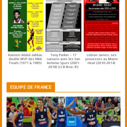
Kareem Abdul-Jabbar,
Tony Parker – 17
Lebron James, ses
double MVP des NBA
saisons avec les San
prouesses au Miami
Finals (1971 & 1985)
Antonio Spurs (2001-
Heat (2010-2014)
2018) (c) B-Rise, RS
EQUIPE DE FRANCE