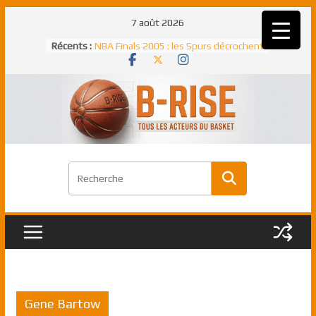
Passer
7 août 2026
au
Récents :
NBA Finals 2005 : les Spurs décrochent
contenu
un troisième titre NBA, la rude bataille
face aux Pistons
NBA Finals 2021 : les Bucks et Giannis
Antetokounmpo triomphent, le Greek
Freek élu MVP
Shai Gilgeous-Alexander : son premier
match à plus de 40 points en NBA, le
canadien transcendant face aux Spurs
Pau Gasol dans l’histoire en 2002 :
premier européen sacré Rookie de
l’année
Rudy Gobert, deuxième Français élu
meilleur défenseur d’une saison NBA
Gene Bartow