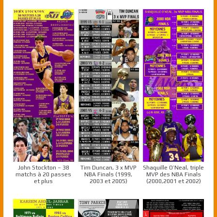
John Stockton – 38
Tim Duncan, 3 x MVP
Shaquille O’Neal, triple
matchs à 20 passes
NBA Finals (1999,
MVP des NBA Finals
et plus
2003 et 2005)
(2000,2001 et 2002)