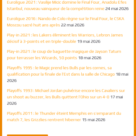
Euroligue 2021 : Vasilije Micic domine le Final Four, Anadolu Efes
Istanbul, nouveau vainqueur de la compétition reine
24 mai 2026
Euroligue 2016 : Nando de Colo règne sur le Final Four, le CSKA
Moscou sacré huit ans après
22 mai 2026
Play-in 2021 : les Lakers éliminent les Warriors, Lebron James
décisif à 3-points et en triple-double
19 mai 2026
Play-in 2021 : le coup de baguette magique de Jayson Tatum
pour terrasser les Wizards, 50 points
18 mai 2026
Playoffs 1995 : le Magic prend les Bulls par les cornes, sa
qualification pour la finale de l’Est dans la salle de Chicago
18 mai
2026
Playoffs 1993 : Michael Jordan pulvérise encore les Cavaliers sur
un shoot au buzzer, les Bulls quittent l’Ohio sur un 4-0
17 mai
2026
Playoffs 2011 : le Thunder éteint Memphis en s’emparant du
match 7, les Grizzlies rentrent hiberner
15 mai 2026