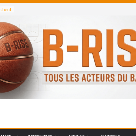
rochent
ataille
annis
 Greek
remier
, le
 Spurs
 :
de
 élu
n NBA