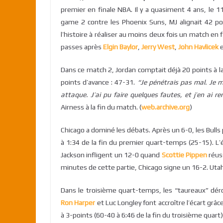
premier en finale NBA. Il y a quasiment 4 ans, le 1
game 2 contre les Phoenix Suns, MJ alignait 42 po
l’histoire à réaliser au moins deux fois un match en
passes après
Elgin Baylor
,
Jerry West
,
John Havlicek
Dans ce match 2, Jordan comptait déjà 20 points à l
points d’avance : 47-31.
“Je pénétrais pas mal.
Je m
attaque.
J’ai pu faire quelques fautes, et j’en ai re
Airness à la fin du match. (
web.archive.org
)
Chicago a dominé les débats. Après un 6-0, les Bulls 
à 1:34 de la fin du premier quart-temps (25-15). 
Jackson infligent un 12-0 quand
Scottie Pippen
réuss
minutes de cette partie, Chicago signe un 16-2. Utah 
Dans le troisième quart-temps, les “taureaux” dérou
Ron Harper
et Luc Longley font accroître l’écart grâc
à 3-points (60-40 à 6:46 de la fin du troisième quart