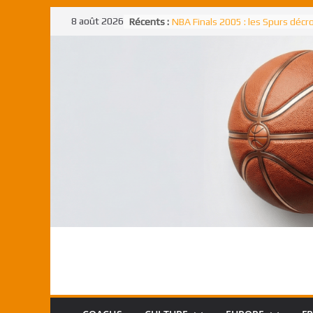
Passer
8 août 2026
Récents :
NBA Finals 2005 : les Spurs déc
au
un troisième titre NBA, la rude b
face aux Pistons
contenu
NBA Finals 2021 : les Bucks et Gi
Antetokounmpo triomphent, le
Freek élu MVP
Shai Gilgeous-Alexander : son p
match à plus de 40 points en NBA
canadien transcendant face aux
Pau Gasol dans l’histoire en 2002
premier européen sacré Rookie 
l’année
Rudy Gobert, deuxième Français
meilleur défenseur d’une saiso