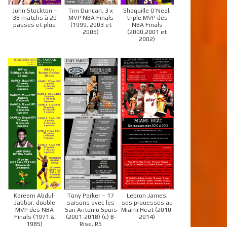
John Stockton –
Tim Duncan, 3 x
Shaquille O’Neal,
38 matchs à 20
MVP NBA Finals
triple MVP des
passes et plus
(1999, 2003 et
NBA Finals
2005)
(2000,2001 et
2002)
Kareem Abdul-
Tony Parker – 17
Lebron James,
Jabbar, double
saisons avec les
ses prouesses au
MVP des NBA
San Antonio Spurs
Miami Heat (2010-
Finals (1971 &
(2001-2018) (c) B-
2014)
1985)
Rise, RS