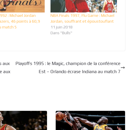
992 : Michael Jordan
NBA Finals 1997, Flu Game : Michael
lazers, 46 points à 60,9
Jordan, souffrant et époustouflant
au match 5
11 juin 2018
Dans "Bulls"
s aux
Playoffs 1995 : le Magic, champion de la conférence
ce aux
Est – Orlando écrase Indiana au match 7