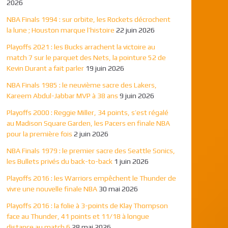
2026
NBA Finals 1994 : sur orbite, les Rockets décrochent
la lune ; Houston marque l’histoire
22 juin 2026
Playoffs 2021 : les Bucks arrachent la victoire au
match 7 sur le parquet des Nets, la pointure 52 de
Kevin Durant a fait parler
19 juin 2026
NBA Finals 1985 : le neuvième sacre des Lakers,
Kareem Abdul-Jabbar MVP à 38 ans
9 juin 2026
Playoffs 2000 : Reggie Miller, 34 points, s’est régalé
au Madison Square Garden, les Pacers en finale NBA
pour la première fois
2 juin 2026
NBA Finals 1979 : le premier sacre des Seattle Sonics,
les Bullets privés du back-to-back
1 juin 2026
Playoffs 2016 : les Warriors empêchent le Thunder de
vivre une nouvelle finale NBA
30 mai 2026
Playoffs 2016 : la folie à 3-points de Klay Thompson
face au Thunder, 41 points et 11/18 à longue
distance au match 6
28 mai 2026