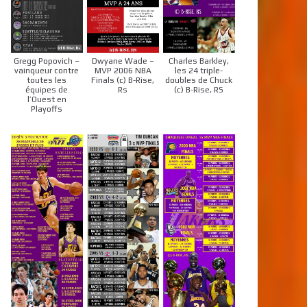
Gregg Popovich –
Dwyane Wade –
Charles Barkley,
vainqueur contre
MVP 2006 NBA
les 24 triple-
toutes les
Finals (c) B-Rise,
doubles de Chuck
équipes de
Rs
(c) B-Rise, RS
l’Ouest en
Playoffs