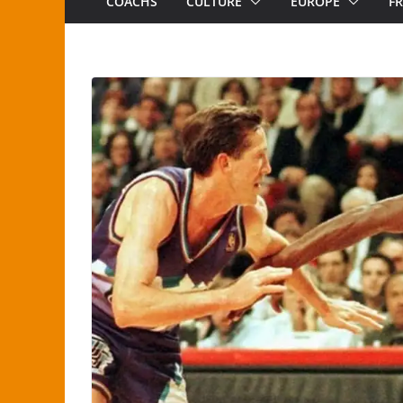
COACHS
CULTURE
EUROPE
F