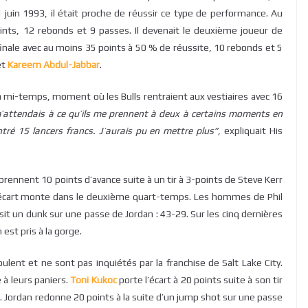
1 juin 1993, il était proche de réussir ce type de performance. Au
ints, 12 rebonds et 9 passes. Il devenait le deuxième joueur de
 finale avec au moins 35 points à 50 % de réussite, 10 rebonds et 5
et
Kareem Abdul-Jabbar
.
a mi-temps, moment où les Bulls rentraient aux vestiaires avec 16
’attendais à ce qu’ils me prennent à deux à certains moments en
ntré 15 lancers francs.
J’aurais pu en mettre plus”
, expliquait His
prennent 10 points d’avance suite à un tir à 3-points de Steve Kerr
L’écart monte dans le deuxième quart-temps. Les hommes de Phil
it un dunk sur une passe de Jordan : 43-29. Sur les cinq dernières
est pris à la gorge.
lent et ne sont pas inquiétés par la franchise de Salt Lake City.
e à leurs paniers.
Toni Kukoc
porte l’écart à 20 points suite à son tir
). Jordan redonne 20 points à la suite d’un jump shot sur une passe