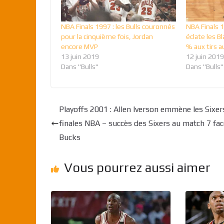
NBA Finals 1997 : les Bulls couronnés
NBA Finals 1
pour la cinquième fois, Jordan
éclate les B
encore MVP
% aux tirs 
13 juin 2019
12 juin 2019
Dans "Bulls"
Dans "Bulls"
Playoffs 2001 : Allen Iverson emmène les Sixer
finales NBA – succès des Sixers au match 7 fa
Bucks
Vous pourrez aussi aimer