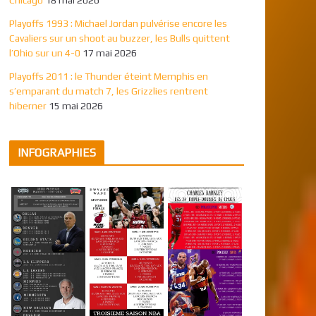
Playoffs 1993 : Michael Jordan pulvérise encore les
Cavaliers sur un shoot au buzzer, les Bulls quittent
l’Ohio sur un 4-0
17 mai 2026
Playoffs 2011 : le Thunder éteint Memphis en
s’emparant du match 7, les Grizzlies rentrent
hiberner
15 mai 2026
INFOGRAPHIES