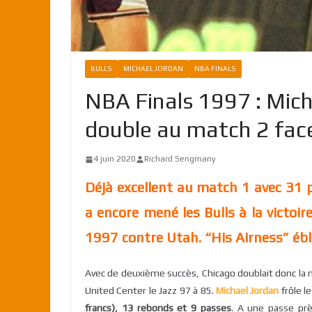
BULLS
MICHAEL JORDAN
NBA FINALS
NBA Finals 1997 : Mich
double au match 2 face
4 juin 2020
Richard Sengmany
Déjà excellent au match 1 avec 31 
a encore mené les Bulls à la victoi
1997 contre Utah. “His Airness” ébl
Avec de deuxième succès, Chicago doublait donc la mi
United Center le Jazz 97 à 85.
Michael Jordan
frôle l
francs), 13 rebonds et 9 passes
. A une passe près