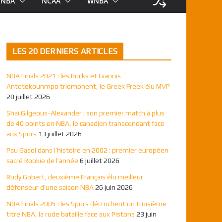
NBA
NCAA
WNBA
LES 20 DERNIERS ARTICLES
NBA Finals 2021 : les Bucks et Giannis
Antetokounmpo triomphent, le Greek Freek élu MVP
20 juillet 2026
Shai Gilgeous-Alexander : son premier match à plus
de 40 points en NBA, le canadien transcendant face
aux Spurs
13 juillet 2026
Pau Gasol dans l’histoire en 2002 : premier européen
sacré Rookie de l’année
6 juillet 2026
Rudy Gobert, deuxième Français élu meilleur
défenseur d’une saison NBA
26 juin 2026
NBA Finals 2005 : les Spurs décrochent un troisième
titre NBA, la rude bataille face aux Pistons
23 juin