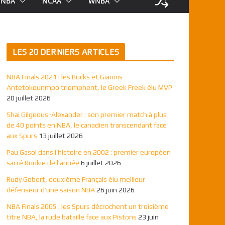
NBA
NCAA
WNBA
LES 20 DERNIERS ARTICLES
NBA Finals 2021 : les Bucks et Giannis
Antetokounmpo triomphent, le Greek Freek élu MVP
20 juillet 2026
Shai Gilgeous-Alexander : son premier match à plus
de 40 points en NBA, le canadien transcendant face
aux Spurs
13 juillet 2026
Pau Gasol dans l’histoire en 2002 : premier européen
sacré Rookie de l’année
6 juillet 2026
Rudy Gobert, deuxième Français élu meilleur
défenseur d’une saison NBA
26 juin 2026
NBA Finals 2005 : les Spurs décrochent un troisième
titre NBA, la rude bataille face aux Pistons
23 juin