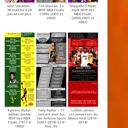
John Stockton –
Tim Duncan, 3 x
Shaquille O’Neal,
38 matchs à 20
MVP NBA Finals
triple MVP des
passes et plus
(1999, 2003 et
NBA Finals
2005)
(2000,2001 et
2002)
Kareem Abdul-
Tony Parker – 17
Lebron James,
Jabbar, double
saisons avec les
ses prouesses au
MVP des NBA
San Antonio Spurs
Miami Heat (2010-
Finals (1971 &
(2001-2018) (c) B-
2014)
1985)
Rise, RS