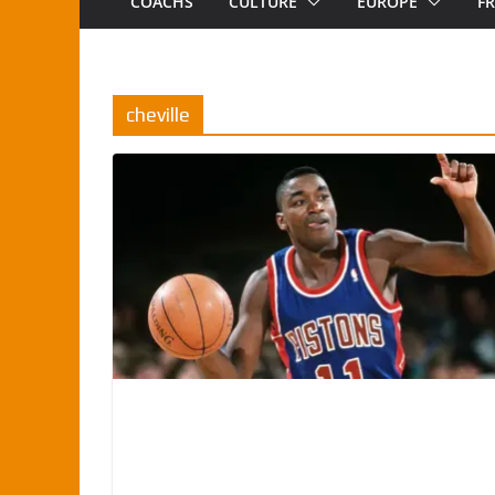
COACHS
CULTURE
EUROPE
F
cheville