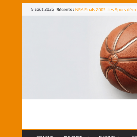
Passer
9 août 2026
Récents :
NBA Finals 2005 : les Spurs déc
au
un troisième titre NBA, la rude b
face aux Pistons
contenu
NBA Finals 2021 : les Bucks et Gi
Antetokounmpo triomphent, le
Freek élu MVP
Shai Gilgeous-Alexander : son p
match à plus de 40 points en NBA
canadien transcendant face aux
Pau Gasol dans l’histoire en 2002
premier européen sacré Rookie 
l’année
Rudy Gobert, deuxième Français
meilleur défenseur d’une saiso