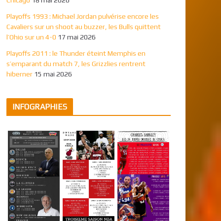
Playoffs 1993 : Michael Jordan pulvérise encore les
Cavaliers sur un shoot au buzzer, les Bulls quittent
l’Ohio sur un 4-0
17 mai 2026
Playoffs 2011 : le Thunder éteint Memphis en
s’emparant du match 7, les Grizzlies rentrent
hiberner
15 mai 2026
INFOGRAPHIES