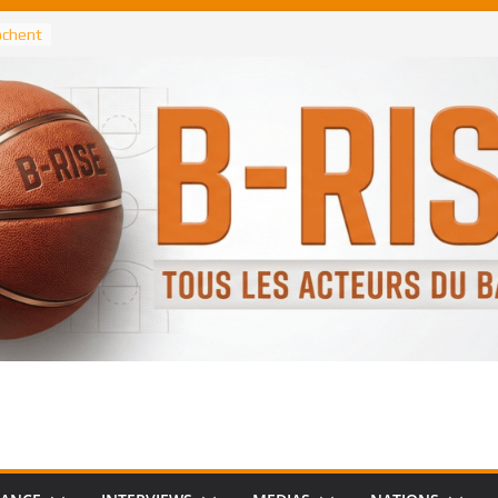
rochent
ataille
annis
 Greek
remier
, le
 Spurs
 :
de
 élu
n NBA