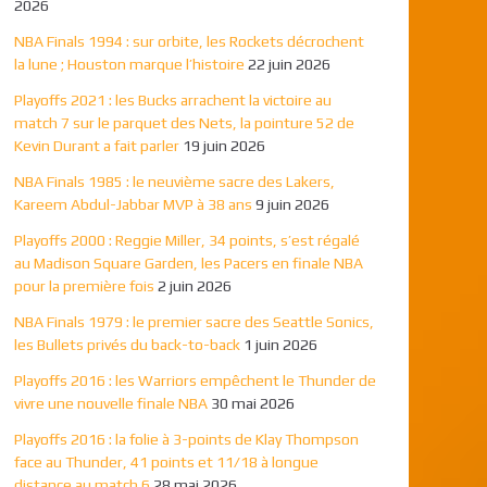
2026
NBA Finals 1994 : sur orbite, les Rockets décrochent
la lune ; Houston marque l’histoire
22 juin 2026
Playoffs 2021 : les Bucks arrachent la victoire au
match 7 sur le parquet des Nets, la pointure 52 de
Kevin Durant a fait parler
19 juin 2026
NBA Finals 1985 : le neuvième sacre des Lakers,
Kareem Abdul-Jabbar MVP à 38 ans
9 juin 2026
Playoffs 2000 : Reggie Miller, 34 points, s’est régalé
au Madison Square Garden, les Pacers en finale NBA
pour la première fois
2 juin 2026
NBA Finals 1979 : le premier sacre des Seattle Sonics,
les Bullets privés du back-to-back
1 juin 2026
Playoffs 2016 : les Warriors empêchent le Thunder de
vivre une nouvelle finale NBA
30 mai 2026
Playoffs 2016 : la folie à 3-points de Klay Thompson
face au Thunder, 41 points et 11/18 à longue
distance au match 6
28 mai 2026