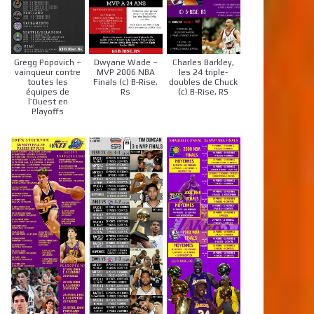
Gregg Popovich –
Dwyane Wade –
Charles Barkley,
vainqueur contre
MVP 2006 NBA
les 24 triple-
toutes les
Finals (c) B-Rise,
doubles de Chuck
équipes de
Rs
(c) B-Rise, RS
l’Ouest en
Playoffs