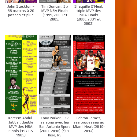
John Stockton –
Tim Duncan, 3 x
Shaquille O’Neal,
38 matchs à 20
MVP NBA Finals
triple MVP des
passes et plus
(1999, 2003 et
NBA Finals
2005)
(2000,2001 et
2002)
Kareem Abdul-
Tony Parker – 17
Lebron James,
Jabbar, double
saisons avec les
ses prouesses au
MVP des NBA
San Antonio Spurs
Miami Heat (2010-
Finals (1971 &
(2001-2018) (c) B-
2014)
1985)
Rise, RS