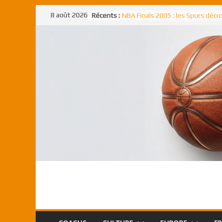
Passer
8 août 2026
Récents :
NBA Finals 2005 : les Spurs déc
au
un troisième titre NBA, la rude b
face aux Pistons
contenu
NBA Finals 2021 : les Bucks et Gi
Antetokounmpo triomphent, le
Freek élu MVP
Shai Gilgeous-Alexander : son p
match à plus de 40 points en NBA
canadien transcendant face aux
Pau Gasol dans l’histoire en 2002
premier européen sacré Rookie 
l’année
Rudy Gobert, deuxième Français
meilleur défenseur d’une saiso