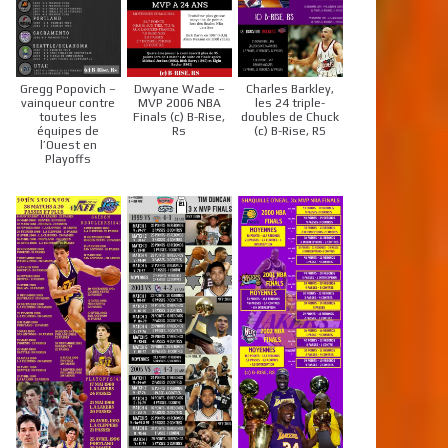
Gregg Popovich –
Dwyane Wade –
Charles Barkley,
vainqueur contre
MVP 2006 NBA
les 24 triple-
toutes les
Finals (c) B-Rise,
doubles de Chuck
équipes de
Rs
(c) B-Rise, RS
l’Ouest en
Playoffs