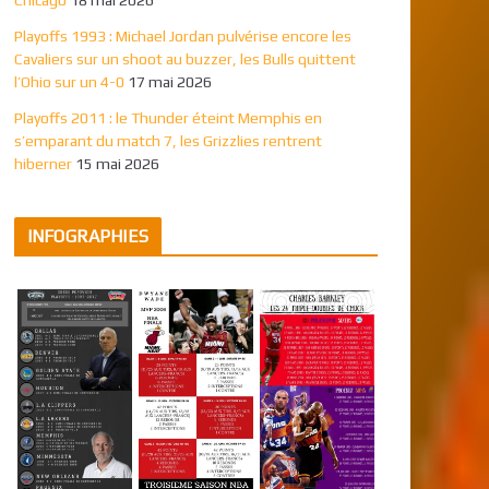
Playoffs 1993 : Michael Jordan pulvérise encore les
Cavaliers sur un shoot au buzzer, les Bulls quittent
l’Ohio sur un 4-0
17 mai 2026
Playoffs 2011 : le Thunder éteint Memphis en
s’emparant du match 7, les Grizzlies rentrent
hiberner
15 mai 2026
INFOGRAPHIES