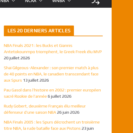
NBA
NCAA
WNBA
LES 20 DERNIERS ARTICLES
NBA Finals 2021 : les Bucks et Giannis
Antetokounmpo triomphent, le Greek Freek élu MVP
20 juillet 2026
Shai Gilgeous-Alexander : son premier match à plus
de 40 points en NBA, le canadien transcendant face
aux Spurs
13 juillet 2026
Pau Gasol dans l’histoire en 2002 : premier européen
sacré Rookie de l’année
6 juillet 2026
Rudy Gobert, deuxième Français élu meilleur
défenseur d’une saison NBA
26 juin 2026
NBA Finals 2005 : les Spurs décrochent un troisième
titre NBA, la rude bataille face aux Pistons
23 juin