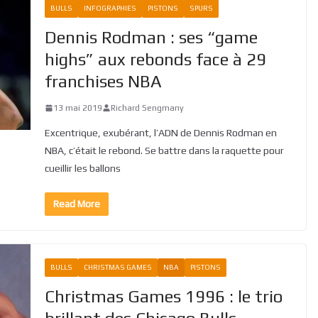
BULLS
INFOGRAPHIES
PISTONS
SPURS
Dennis Rodman : ses “game
highs” aux rebonds face à 29
franchises NBA
13 mai 2019
Richard Sengmany
Excentrique, exubérant, l’ADN de Dennis Rodman en
NBA, c’était le rebond. Se battre dans la raquette pour
cueillir les ballons
Read More
BULLS
CHRISTMAS GAMES
NBA
PISTONS
Christmas Games 1996 : le trio