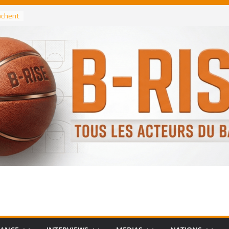
rochent
ataille
annis
 Greek
remier
, le
 Spurs
 :
de
 élu
n NBA