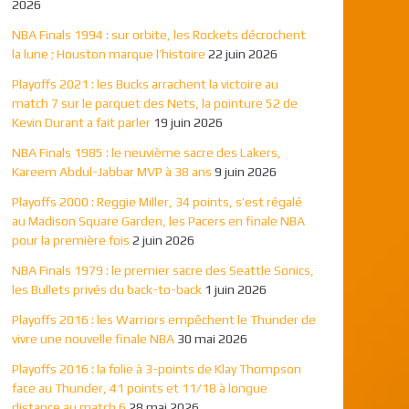
2026
NBA Finals 1994 : sur orbite, les Rockets décrochent
la lune ; Houston marque l’histoire
22 juin 2026
Playoffs 2021 : les Bucks arrachent la victoire au
match 7 sur le parquet des Nets, la pointure 52 de
Kevin Durant a fait parler
19 juin 2026
NBA Finals 1985 : le neuvième sacre des Lakers,
Kareem Abdul-Jabbar MVP à 38 ans
9 juin 2026
Playoffs 2000 : Reggie Miller, 34 points, s’est régalé
au Madison Square Garden, les Pacers en finale NBA
pour la première fois
2 juin 2026
NBA Finals 1979 : le premier sacre des Seattle Sonics,
les Bullets privés du back-to-back
1 juin 2026
Playoffs 2016 : les Warriors empêchent le Thunder de
vivre une nouvelle finale NBA
30 mai 2026
Playoffs 2016 : la folie à 3-points de Klay Thompson
face au Thunder, 41 points et 11/18 à longue
distance au match 6
28 mai 2026