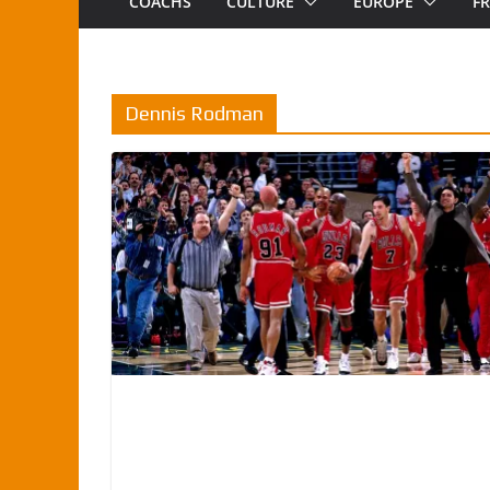
COACHS
CULTURE
EUROPE
F
Dennis Rodman