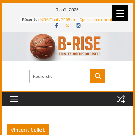
Passer
7 août 2026
au
Récents :
NBA Finals 2005 : les Spurs décrochent
contenu
un troisième titre NBA, la rude bataille
face aux Pistons
NBA Finals 2021 : les Bucks et Giannis
Antetokounmpo triomphent, le Greek
Freek élu MVP
Shai Gilgeous-Alexander : son premier
match à plus de 40 points en NBA, le
canadien transcendant face aux Spurs
Pau Gasol dans l’histoire en 2002 :
premier européen sacré Rookie de
l’année
Rudy Gobert, deuxième Français élu
meilleur défenseur d’une saison NBA
Vincent Collet