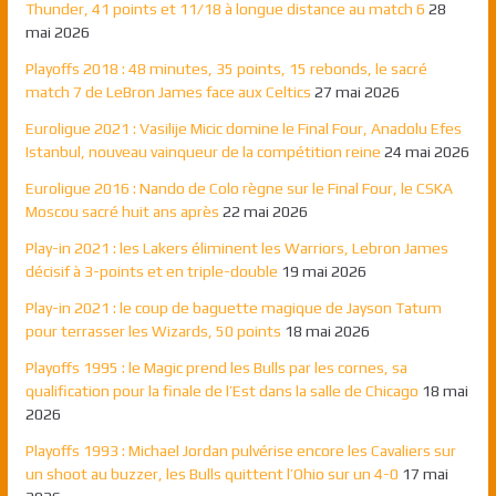
Thunder, 41 points et 11/18 à longue distance au match 6
28
mai 2026
Playoffs 2018 : 48 minutes, 35 points, 15 rebonds, le sacré
match 7 de LeBron James face aux Celtics
27 mai 2026
Euroligue 2021 : Vasilije Micic domine le Final Four, Anadolu Efes
Istanbul, nouveau vainqueur de la compétition reine
24 mai 2026
Euroligue 2016 : Nando de Colo règne sur le Final Four, le CSKA
Moscou sacré huit ans après
22 mai 2026
Play-in 2021 : les Lakers éliminent les Warriors, Lebron James
décisif à 3-points et en triple-double
19 mai 2026
Play-in 2021 : le coup de baguette magique de Jayson Tatum
pour terrasser les Wizards, 50 points
18 mai 2026
Playoffs 1995 : le Magic prend les Bulls par les cornes, sa
qualification pour la finale de l’Est dans la salle de Chicago
18 mai
2026
Playoffs 1993 : Michael Jordan pulvérise encore les Cavaliers sur
un shoot au buzzer, les Bulls quittent l’Ohio sur un 4-0
17 mai