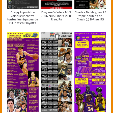
Gregg Popovich –
Dwyane Wade – MVP
Charles Barkley, les 24
vainqueur contre
2006 NBA Finals (c) B-
triple-doubles de
toutes les équipes de
Rise, Rs
Chuck (c) B-Rise, RS
l’Ouest en Playoffs