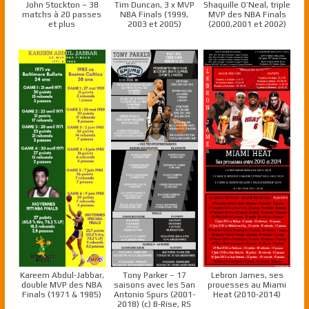
John Stockton – 38
Tim Duncan, 3 x MVP
Shaquille O’Neal, triple
matchs à 20 passes
NBA Finals (1999,
MVP des NBA Finals
et plus
2003 et 2005)
(2000,2001 et 2002)
Kareem Abdul-Jabbar,
Tony Parker – 17
Lebron James, ses
double MVP des NBA
saisons avec les San
prouesses au Miami
Finals (1971 & 1985)
Antonio Spurs (2001-
Heat (2010-2014)
2018) (c) B-Rise, RS