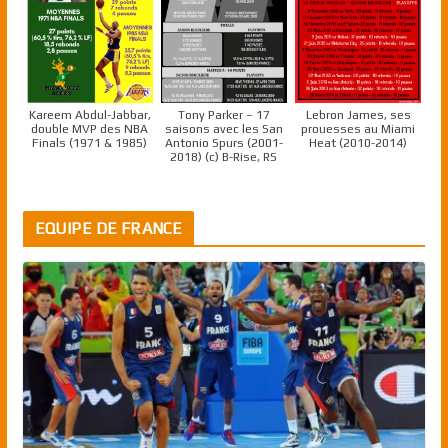
Kareem Abdul-Jabbar,
Tony Parker – 17
Lebron James, ses
double MVP des NBA
saisons avec les San
prouesses au Miami
Finals (1971 & 1985)
Antonio Spurs (2001-
Heat (2010-2014)
2018) (c) B-Rise, RS
EQUIPE DE FRANCE