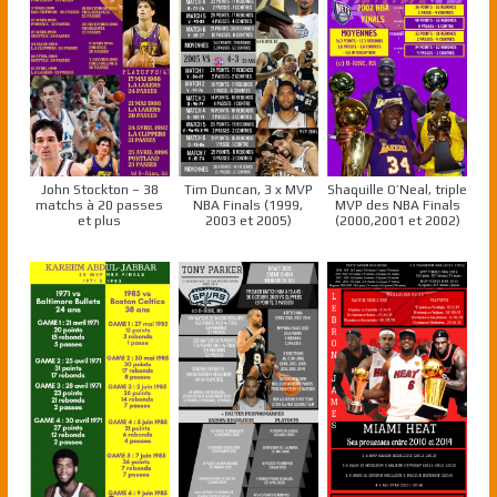
John Stockton – 38
Tim Duncan, 3 x MVP
Shaquille O’Neal, triple
matchs à 20 passes
NBA Finals (1999,
MVP des NBA Finals
et plus
2003 et 2005)
(2000,2001 et 2002)