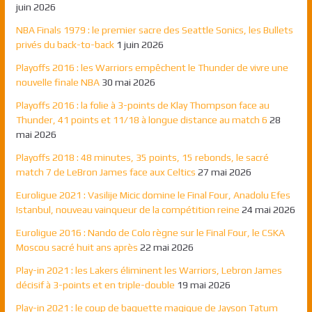
juin 2026
NBA Finals 1979 : le premier sacre des Seattle Sonics, les Bullets
privés du back-to-back
1 juin 2026
Playoffs 2016 : les Warriors empêchent le Thunder de vivre une
nouvelle finale NBA
30 mai 2026
Playoffs 2016 : la folie à 3-points de Klay Thompson face au
Thunder, 41 points et 11/18 à longue distance au match 6
28
mai 2026
Playoffs 2018 : 48 minutes, 35 points, 15 rebonds, le sacré
match 7 de LeBron James face aux Celtics
27 mai 2026
Euroligue 2021 : Vasilije Micic domine le Final Four, Anadolu Efes
Istanbul, nouveau vainqueur de la compétition reine
24 mai 2026
Euroligue 2016 : Nando de Colo règne sur le Final Four, le CSKA
Moscou sacré huit ans après
22 mai 2026
Play-in 2021 : les Lakers éliminent les Warriors, Lebron James
décisif à 3-points et en triple-double
19 mai 2026
Play-in 2021 : le coup de baguette magique de Jayson Tatum