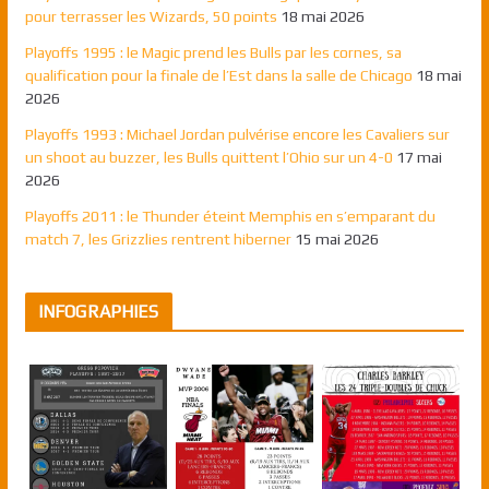
pour terrasser les Wizards, 50 points
18 mai 2026
Playoffs 1995 : le Magic prend les Bulls par les cornes, sa
qualification pour la finale de l’Est dans la salle de Chicago
18 mai
2026
Playoffs 1993 : Michael Jordan pulvérise encore les Cavaliers sur
un shoot au buzzer, les Bulls quittent l’Ohio sur un 4-0
17 mai
2026
Playoffs 2011 : le Thunder éteint Memphis en s’emparant du
match 7, les Grizzlies rentrent hiberner
15 mai 2026
INFOGRAPHIES