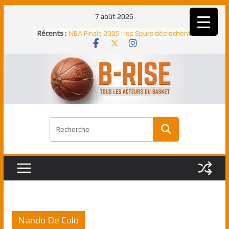
Passer
7 août 2026
au
Récents :
NBA Finals 2005 : les Spurs décrochent
contenu
un troisième titre NBA, la rude bataille
face aux Pistons
NBA Finals 2021 : les Bucks et Giannis
Antetokounmpo triomphent, le Greek
Freek élu MVP
Shai Gilgeous-Alexander : son premier
match à plus de 40 points en NBA, le
canadien transcendant face aux Spurs
Pau Gasol dans l’histoire en 2002 :
premier européen sacré Rookie de
l’année
Rudy Gobert, deuxième Français élu
meilleur défenseur d’une saison NBA
Nando De Colo