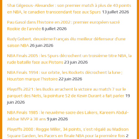
Shai Gilgeous-Alexander : son premier match à plus de 40 points
en NBA, le canadien transcendant face aux Spurs
13 juillet 2026
Pau Gasol dans l’histoire en 2002 : premier européen sacré
Rookie de l’année
6 juillet 2026
Rudy Gobert, deuxième Français élu meilleur défenseur d’une
saison NBA
26 juin 2026
NBA Finals 2005 : les Spurs décrochent un troisième titre NBA, la
rude bataille face aux Pistons
23 juin 2026
NBA Finals 1994 : sur orbite, les Rockets décrochent la lune ;
Houston marque l’histoire
22 juin 2026
Playoffs 2021 : les Bucks arrachent la victoire au match 7 sur le
parquet des Nets, la pointure 52 de Kevin Durant a fait parler
19
juin 2026
NBA Finals 1985 : le neuvième sacre des Lakers, Kareem Abdul-
Jabbar MVP à 38 ans
9 juin 2026
Playoffs 2000 : Reggie Miller, 34 points, s’est régalé au Madison
Square Garden, les Pacers en finale NBA pour la première fois
2