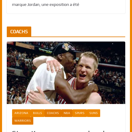
marque Jordan, une exposition a été
COACHS
ARIZONA
BULLS
COACHS
NBA
SPURS
SUNS
WARRIORS