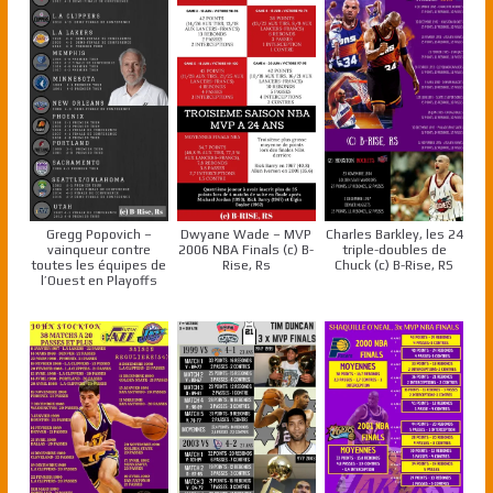
Gregg Popovich –
Dwyane Wade – MVP
Charles Barkley, les 24
vainqueur contre
2006 NBA Finals (c) B-
triple-doubles de
toutes les équipes de
Rise, Rs
Chuck (c) B-Rise, RS
l’Ouest en Playoffs