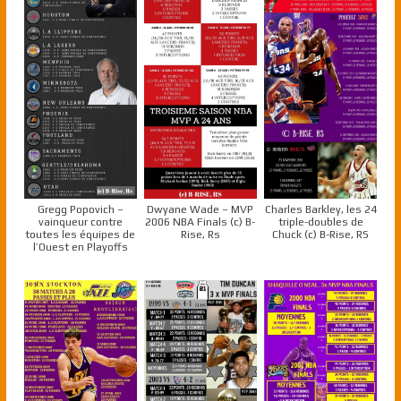
Gregg Popovich –
Dwyane Wade – MVP
Charles Barkley, les 24
vainqueur contre
2006 NBA Finals (c) B-
triple-doubles de
toutes les équipes de
Rise, Rs
Chuck (c) B-Rise, RS
l’Ouest en Playoffs