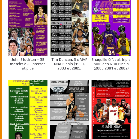
John Stockton – 38
Tim Duncan, 3 x MVP
Shaquille O’Neal, triple
matchs à 20 passes
NBA Finals (1999,
MVP des NBA Finals
et plus
2003 et 2005)
(2000,2001 et 2002)