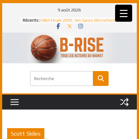
Passer
9 août 2026
au
Récents :
NBA Finals 2005 : les Spurs décrochent
contenu
un troisième titre NBA, la rude bataille
face aux Pistons
NBA Finals 2021 : les Bucks et Giannis
Antetokounmpo triomphent, le Greek
Freek élu MVP
Shai Gilgeous-Alexander : son premier
match à plus de 40 points en NBA, le
canadien transcendant face aux Spurs
Pau Gasol dans l’histoire en 2002 :
premier européen sacré Rookie de
l’année
Rudy Gobert, deuxième Français élu
meilleur défenseur d’une saison NBA
Scott Skiles