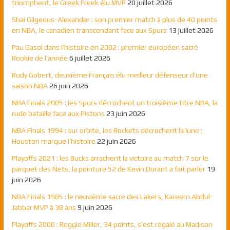
triomphent, le Greek Freek élu MVP
20 juillet 2026
Shai Gilgeous-Alexander : son premier match à plus de 40 points
en NBA, le canadien transcendant face aux Spurs
13 juillet 2026
Pau Gasol dans l’histoire en 2002 : premier européen sacré
Rookie de l’année
6 juillet 2026
Rudy Gobert, deuxième Français élu meilleur défenseur d’une
saison NBA
26 juin 2026
NBA Finals 2005 : les Spurs décrochent un troisième titre NBA, la
rude bataille face aux Pistons
23 juin 2026
NBA Finals 1994 : sur orbite, les Rockets décrochent la lune ;
Houston marque l’histoire
22 juin 2026
Playoffs 2021 : les Bucks arrachent la victoire au match 7 sur le
parquet des Nets, la pointure 52 de Kevin Durant a fait parler
19
juin 2026
NBA Finals 1985 : le neuvième sacre des Lakers, Kareem Abdul-
Jabbar MVP à 38 ans
9 juin 2026
Playoffs 2000 : Reggie Miller, 34 points, s’est régalé au Madison