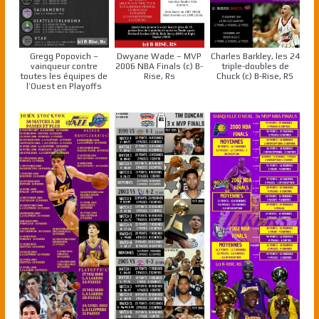
Gregg Popovich –
Dwyane Wade – MVP
Charles Barkley, les 24
vainqueur contre
2006 NBA Finals (c) B-
triple-doubles de
toutes les équipes de
Rise, Rs
Chuck (c) B-Rise, RS
l’Ouest en Playoffs