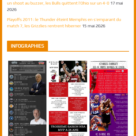
un shoot au buzzer, les Bulls quittent l’Ohio sur un 4-0
17 mai
2026
Playoffs 2011 : le Thunder éteint Memphis en s’emparant du
match 7, les Grizzlies rentrent hiberner
15 mai 2026
INFOGRAPHIES