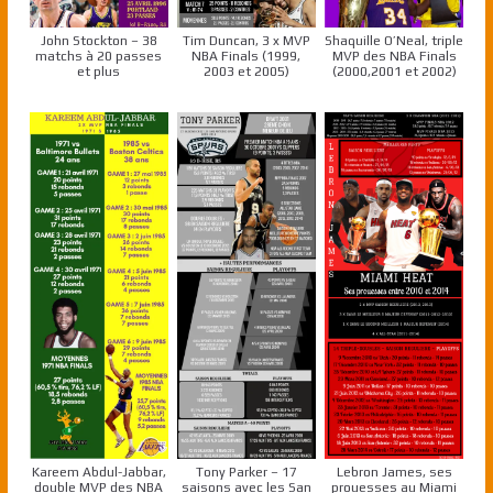
John Stockton – 38
Tim Duncan, 3 x MVP
Shaquille O’Neal, triple
matchs à 20 passes
NBA Finals (1999,
MVP des NBA Finals
et plus
2003 et 2005)
(2000,2001 et 2002)
Kareem Abdul-Jabbar,
Tony Parker – 17
Lebron James, ses
double MVP des NBA
saisons avec les San
prouesses au Miami