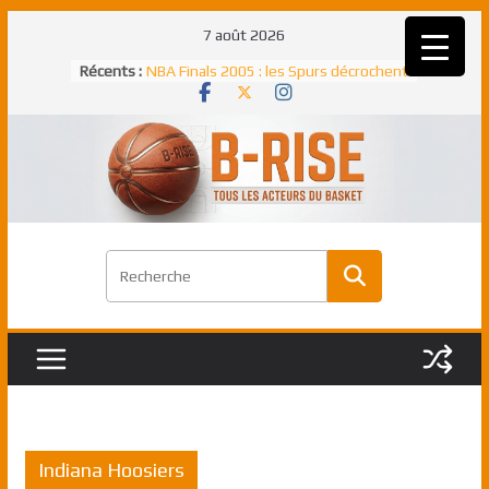
Passer
7 août 2026
au
Récents :
NBA Finals 2005 : les Spurs décrochent
contenu
un troisième titre NBA, la rude bataille
face aux Pistons
NBA Finals 2021 : les Bucks et Giannis
Antetokounmpo triomphent, le Greek
Freek élu MVP
Shai Gilgeous-Alexander : son premier
match à plus de 40 points en NBA, le
canadien transcendant face aux Spurs
Pau Gasol dans l’histoire en 2002 :
premier européen sacré Rookie de
l’année
Rudy Gobert, deuxième Français élu
meilleur défenseur d’une saison NBA
Indiana Hoosiers