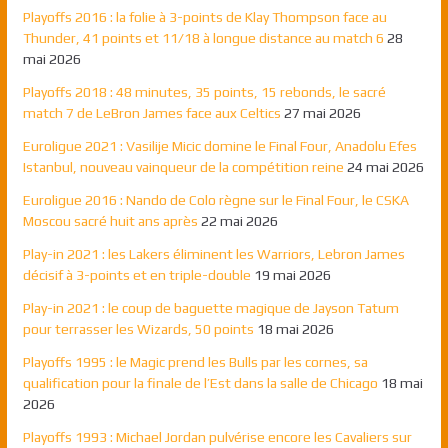
Playoffs 2016 : la folie à 3-points de Klay Thompson face au
Thunder, 41 points et 11/18 à longue distance au match 6
28
mai 2026
Playoffs 2018 : 48 minutes, 35 points, 15 rebonds, le sacré
match 7 de LeBron James face aux Celtics
27 mai 2026
Euroligue 2021 : Vasilije Micic domine le Final Four, Anadolu Efes
Istanbul, nouveau vainqueur de la compétition reine
24 mai 2026
Euroligue 2016 : Nando de Colo règne sur le Final Four, le CSKA
Moscou sacré huit ans après
22 mai 2026
Play-in 2021 : les Lakers éliminent les Warriors, Lebron James
décisif à 3-points et en triple-double
19 mai 2026
Play-in 2021 : le coup de baguette magique de Jayson Tatum
pour terrasser les Wizards, 50 points
18 mai 2026
Playoffs 1995 : le Magic prend les Bulls par les cornes, sa
qualification pour la finale de l’Est dans la salle de Chicago
18 mai
2026
Playoffs 1993 : Michael Jordan pulvérise encore les Cavaliers sur