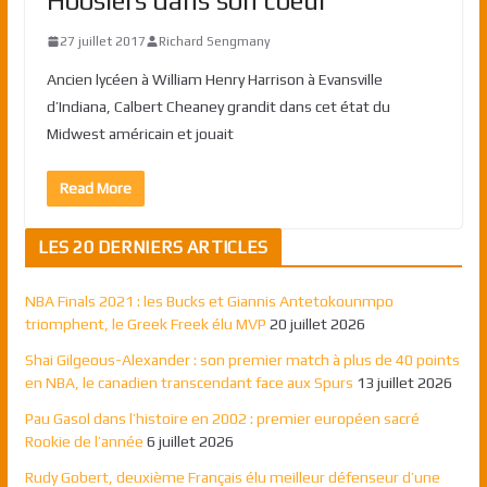
Hoosiers dans son coeur
27 juillet 2017
Richard Sengmany
Ancien lycéen à William Henry Harrison à Evansville
d’Indiana, Calbert Cheaney grandit dans cet état du
Midwest américain et jouait
Read More
LES 20 DERNIERS ARTICLES
NBA Finals 2021 : les Bucks et Giannis Antetokounmpo
triomphent, le Greek Freek élu MVP
20 juillet 2026
Shai Gilgeous-Alexander : son premier match à plus de 40 points
en NBA, le canadien transcendant face aux Spurs
13 juillet 2026
Pau Gasol dans l’histoire en 2002 : premier européen sacré
Rookie de l’année
6 juillet 2026
Rudy Gobert, deuxième Français élu meilleur défenseur d’une