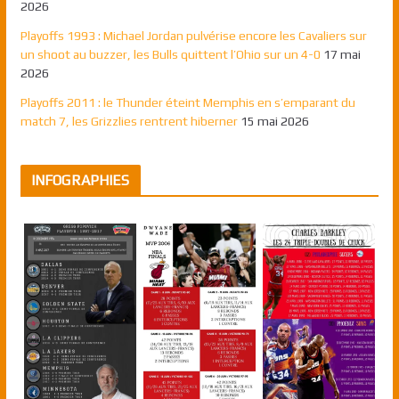
2026
Playoffs 1993 : Michael Jordan pulvérise encore les Cavaliers sur
un shoot au buzzer, les Bulls quittent l’Ohio sur un 4-0
17 mai
2026
Playoffs 2011 : le Thunder éteint Memphis en s’emparant du
match 7, les Grizzlies rentrent hiberner
15 mai 2026
INFOGRAPHIES