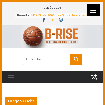
Passer
8 août 2026
au
Récents :
NBA Finals 2005 : les Spurs décrochent
contenu
un troisième titre NBA, la rude bataille
face aux Pistons
NBA Finals 2021 : les Bucks et Giannis
Antetokounmpo triomphent, le Greek
Freek élu MVP
Shai Gilgeous-Alexander : son premier
match à plus de 40 points en NBA, le
canadien transcendant face aux Spurs
Pau Gasol dans l’histoire en 2002 :
premier européen sacré Rookie de
l’année
Rudy Gobert, deuxième Français élu
meilleur défenseur d’une saison NBA
Oregon Ducks