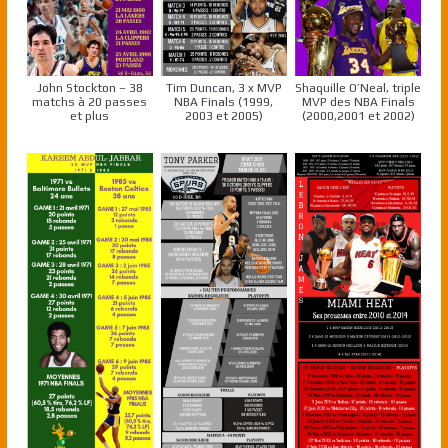
John Stockton – 38
Tim Duncan, 3 x MVP
Shaquille O’Neal, triple
matchs à 20 passes
NBA Finals (1999,
MVP des NBA Finals
et plus
2003 et 2005)
(2000,2001 et 2002)