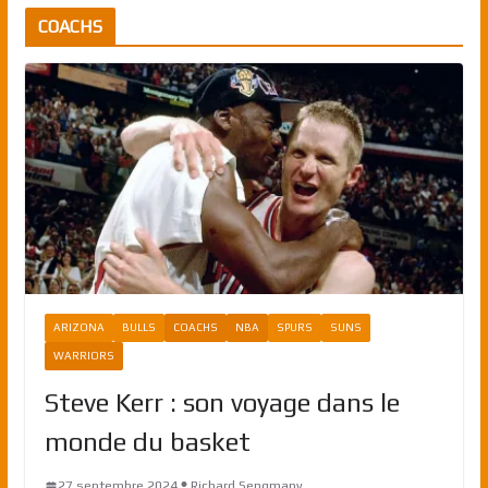
COACHS
ARIZONA
BULLS
COACHS
NBA
SPURS
SUNS
WARRIORS
Steve Kerr : son voyage dans le
monde du basket
27 septembre 2024
Richard Sengmany