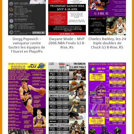
Gregg Popovich –
Dwyane Wade – MVP
Charles Barkley, les 24
vainqueur contre
2006 NBA Finals (c) B-
triple-doubles de
toutes les équipes de
Rise, Rs
Chuck (c) B-Rise, RS
l’Ouest en Playoffs