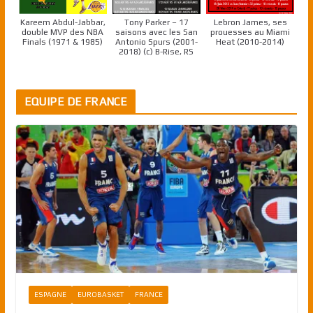
Kareem Abdul-Jabbar,
Tony Parker – 17
Lebron James, ses
double MVP des NBA
saisons avec les San
prouesses au Miami
Finals (1971 & 1985)
Antonio Spurs (2001-
Heat (2010-2014)
2018) (c) B-Rise, RS
EQUIPE DE FRANCE
ESPAGNE
EUROBASKET
FRANCE