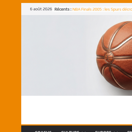
Passer
6 août 2026
Récents :
NBA Finals 2005 : les Spurs déc
au
un troisième titre NBA, la rude b
face aux Pistons
contenu
NBA Finals 2021 : les Bucks et Gi
Antetokounmpo triomphent, le
Freek élu MVP
Shai Gilgeous-Alexander : son p
match à plus de 40 points en NBA
canadien transcendant face aux
Pau Gasol dans l’histoire en 2002
premier européen sacré Rookie 
l’année
Rudy Gobert, deuxième Français
meilleur défenseur d’une saiso