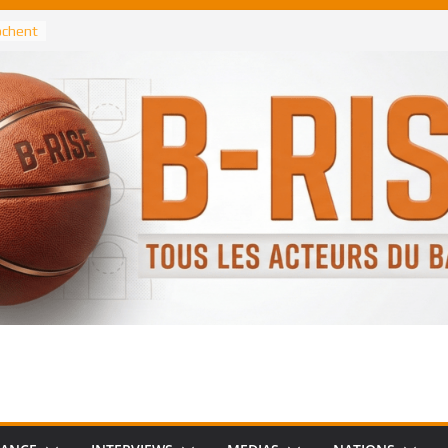
rochent
ataille
annis
 Greek
remier
, le
 Spurs
 :
de
 élu
n NBA