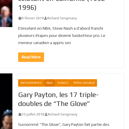
1996)
8 février 2019
Richard Sengmany
Etincelant en NBA, Steve Nash a d’abord franchi
plusieurs étapes pour devenir basketteur pro. Le
meneur canadien a appris ses
Read More
INFOGRAPHIES
NBA
SONICS
TRIPLE-DOUBLE
Gary Payton, les 17 triple-
doubles de “The Glove”
23 juillet 2018
Richard Sengmany
Surnommé “The Glove”, Gary Payton fait partie des