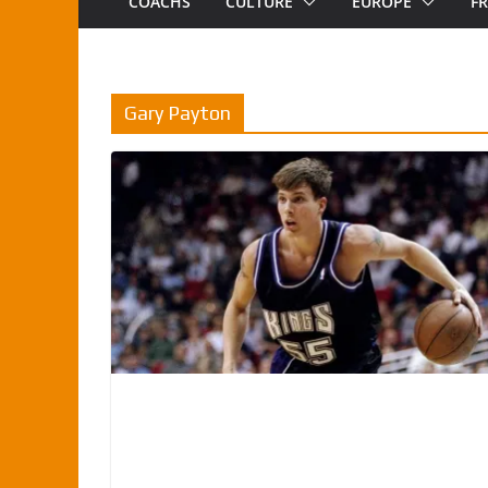
COACHS
CULTURE
EUROPE
F
Gary Payton