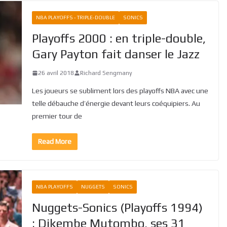
NBA PLAYOFFS - TRIPLE-DOUBLE
SONICS
Playoffs 2000 : en triple-double,
Gary Payton fait danser le Jazz
26 avril 2018
Richard Sengmany
Les joueurs se subliment lors des playoffs NBA avec une
telle débauche d’énergie devant leurs coéquipiers. Au
premier tour de
Read More
NBA PLAYOFFS
NUGGETS
SONICS
Nuggets-Sonics (Playoffs 1994)
: Dikembe Mutombo, ses 31