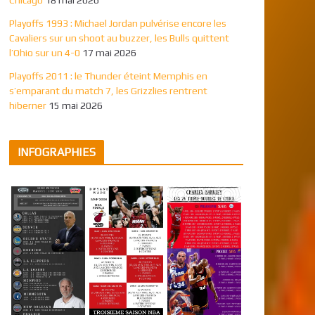
Playoffs 1993 : Michael Jordan pulvérise encore les
Cavaliers sur un shoot au buzzer, les Bulls quittent
l’Ohio sur un 4-0
17 mai 2026
Playoffs 2011 : le Thunder éteint Memphis en
s’emparant du match 7, les Grizzlies rentrent
hiberner
15 mai 2026
INFOGRAPHIES