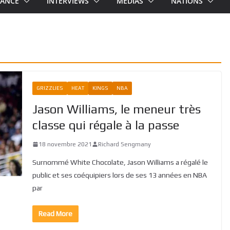
RANCE
INTERVIEWS
MEDIAS
NATIONS
GRIZZLIES
HEAT
KINGS
NBA
Jason Williams, le meneur très
classe qui régale à la passe
18 novembre 2021
Richard Sengmany
Surnommé White Chocolate, Jason Williams a régalé le
public et ses coéquipiers lors de ses 13 années en NBA
par
Read More