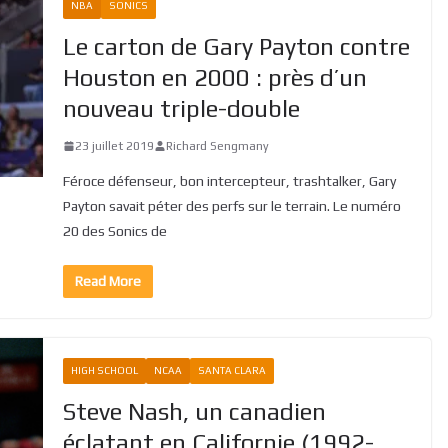
NBA
SONICS
Le carton de Gary Payton contre
Houston en 2000 : près d’un
nouveau triple-double
23 juillet 2019
Richard Sengmany
Féroce défenseur, bon intercepteur, trashtalker, Gary
Payton savait péter des perfs sur le terrain. Le numéro
20 des Sonics de
Read More
HIGH SCHOOL
NCAA
SANTA CLARA
Steve Nash, un canadien
éclatant en Californie (1992-