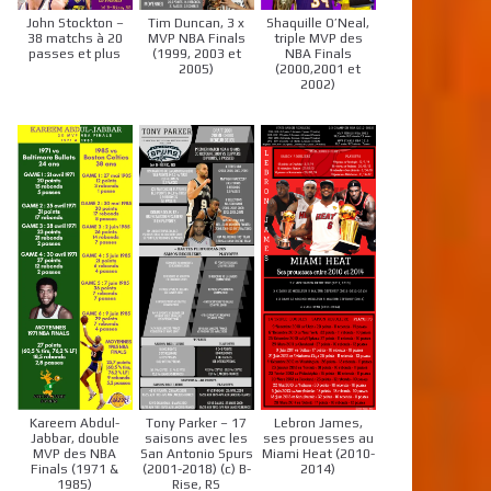
John Stockton –
Tim Duncan, 3 x
Shaquille O’Neal,
38 matchs à 20
MVP NBA Finals
triple MVP des
passes et plus
(1999, 2003 et
NBA Finals
2005)
(2000,2001 et
2002)
Kareem Abdul-
Tony Parker – 17
Lebron James,
Jabbar, double
saisons avec les
ses prouesses au
MVP des NBA
San Antonio Spurs
Miami Heat (2010-
Finals (1971 &
(2001-2018) (c) B-
2014)
1985)
Rise, RS