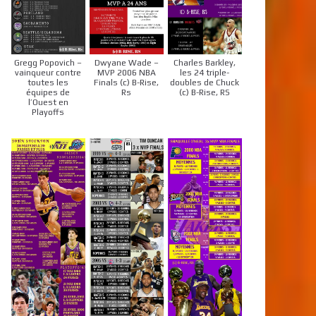
Gregg Popovich –
Dwyane Wade –
Charles Barkley,
vainqueur contre
MVP 2006 NBA
les 24 triple-
toutes les
Finals (c) B-Rise,
doubles de Chuck
équipes de
Rs
(c) B-Rise, RS
l’Ouest en
Playoffs