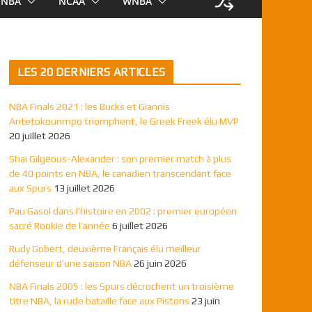
NBA
NCAA
WNBA
LES 20 DERNIERS ARTICLES
NBA Finals 2021 : les Bucks et Giannis
Antetokounmpo triomphent, le Greek Freek élu MVP
20 juillet 2026
Shai Gilgeous-Alexander : son premier match à plus
de 40 points en NBA, le canadien transcendant face
aux Spurs
13 juillet 2026
Pau Gasol dans l’histoire en 2002 : premier européen
sacré Rookie de l’année
6 juillet 2026
Rudy Gobert, deuxième Français élu meilleur
défenseur d’une saison NBA
26 juin 2026
NBA Finals 2005 : les Spurs décrochent un troisième
titre NBA, la rude bataille face aux Pistons
23 juin