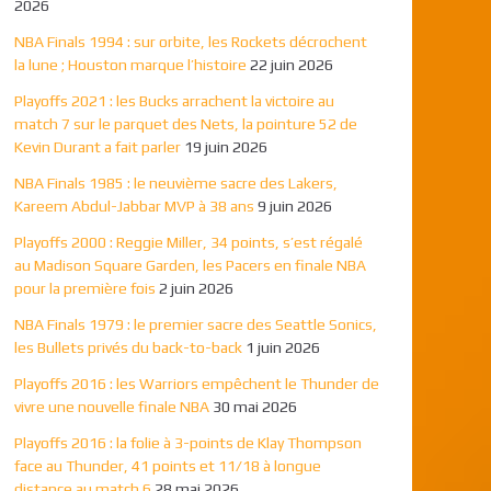
2026
NBA Finals 1994 : sur orbite, les Rockets décrochent
la lune ; Houston marque l’histoire
22 juin 2026
Playoffs 2021 : les Bucks arrachent la victoire au
match 7 sur le parquet des Nets, la pointure 52 de
Kevin Durant a fait parler
19 juin 2026
NBA Finals 1985 : le neuvième sacre des Lakers,
Kareem Abdul-Jabbar MVP à 38 ans
9 juin 2026
Playoffs 2000 : Reggie Miller, 34 points, s’est régalé
au Madison Square Garden, les Pacers en finale NBA
pour la première fois
2 juin 2026
NBA Finals 1979 : le premier sacre des Seattle Sonics,
les Bullets privés du back-to-back
1 juin 2026
Playoffs 2016 : les Warriors empêchent le Thunder de
vivre une nouvelle finale NBA
30 mai 2026
Playoffs 2016 : la folie à 3-points de Klay Thompson
face au Thunder, 41 points et 11/18 à longue
distance au match 6
28 mai 2026