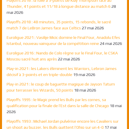
Playoffs 2016 : la folie à 3-points de Klay Thompson face au
Thunder, 41 points et 11/18 à longue distance au match 6
28
mai 2026
Playoffs 2018 : 48 minutes, 35 points, 15 rebonds, le sacré
match 7 de LeBron James face aux Celtics
27 mai 2026
Euroligue 2021 : Vasilije Micic domine le Final Four, Anadolu Efes
Istanbul, nouveau vainqueur de la compétition reine
24 mai 2026
Euroligue 2016 : Nando de Colo règne sur le Final Four, le CSKA
Moscou sacré huit ans après
22 mai 2026
Play-in 2021 : les Lakers éliminent les Warriors, Lebron James
décisif à 3-points et en triple-double
19 mai 2026
Play-in 2021 : le coup de baguette magique de Jayson Tatum
pour terrasser les Wizards, 50 points
18 mai 2026
Playoffs 1995 : le Magic prend les Bulls par les cornes, sa
qualification pour la finale de l’Est dans la salle de Chicago
18 mai
2026
Playoffs 1993 : Michael Jordan pulvérise encore les Cavaliers sur
un shoot au buzzer, les Bulls quittent l’Ohio sur un 4-0
17 mai