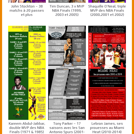
John Stockton – 38
Tim Duncan, 3 x MVP
Shaquille O’Neal, triple
matchs à 20 passes
NBA Finals (1999,
MVP des NBA Finals
et plus
2003 et 2005)
(2000,2001 et 2002)
Kareem Abdul-Jabbar,
Tony Parker – 17
Lebron James, ses
double MVP des NBA
saisons avec les San
prouesses au Miami
Finals (1971 & 1985)
Antonio Spurs (2001-
Heat (2010-2014)