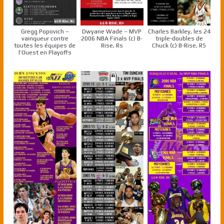
Gregg Popovich –
Dwyane Wade – MVP
Charles Barkley, les 24
vainqueur contre
2006 NBA Finals (c) B-
triple-doubles de
toutes les équipes de
Rise, Rs
Chuck (c) B-Rise, RS
l’Ouest en Playoffs