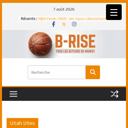
Passer
7 août 2026
au
Récents :
NBA Finals 2005 : les Spurs décrochent
contenu
un troisième titre NBA, la rude bataille
face aux Pistons
NBA Finals 2021 : les Bucks et Giannis
Antetokounmpo triomphent, le Greek
Freek élu MVP
Shai Gilgeous-Alexander : son premier
match à plus de 40 points en NBA, le
canadien transcendant face aux Spurs
Pau Gasol dans l’histoire en 2002 :
premier européen sacré Rookie de
l’année
Rudy Gobert, deuxième Français élu
meilleur défenseur d’une saison NBA
Utah Utes