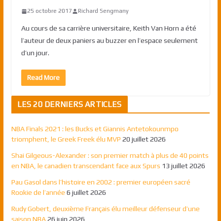
25 octobre 2017
Richard Sengmany
Au cours de sa carrière universitaire, Keith Van Horn a été
l’auteur de deux paniers au buzzer en l’espace seulement
d’un jour.
Read More
LES 20 DERNIERS ARTICLES
NBA Finals 2021 : les Bucks et Giannis Antetokounmpo
triomphent, le Greek Freek élu MVP
20 juillet 2026
Shai Gilgeous-Alexander : son premier match à plus de 40 points
en NBA, le canadien transcendant face aux Spurs
13 juillet 2026
Pau Gasol dans l’histoire en 2002 : premier européen sacré
Rookie de l’année
6 juillet 2026
Rudy Gobert, deuxième Français élu meilleur défenseur d’une
saison NBA
26 juin 2026