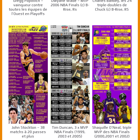
Gregg Popovich –
Dwyane Wade – MVP
Charles Barkley, les 24
vainqueur contre
2006 NBA Finals (c) B-
triple-doubles de
toutes les équipes de
Rise, Rs
Chuck (c) B-Rise, RS
l’Ouest en Playoffs
John Stockton – 38
Tim Duncan, 3 x MVP
Shaquille O’Neal, triple
matchs à 20 passes
NBA Finals (1999,
MVP des NBA Finals
et plus
2003 et 2005)
(2000,2001 et 2002)