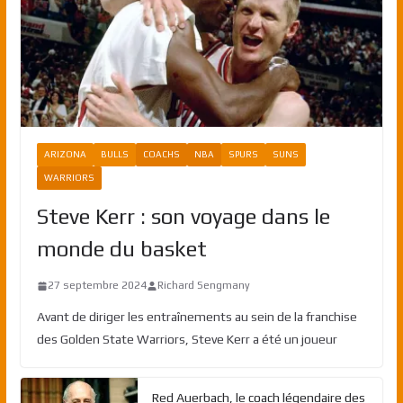
ARIZONA
BULLS
COACHS
NBA
SPURS
SUNS
WARRIORS
Steve Kerr : son voyage dans le
monde du basket
27 septembre 2024
Richard Sengmany
Avant de diriger les entraînements au sein de la franchise
des Golden State Warriors, Steve Kerr a été un joueur
Red Auerbach, le coach légendaire des