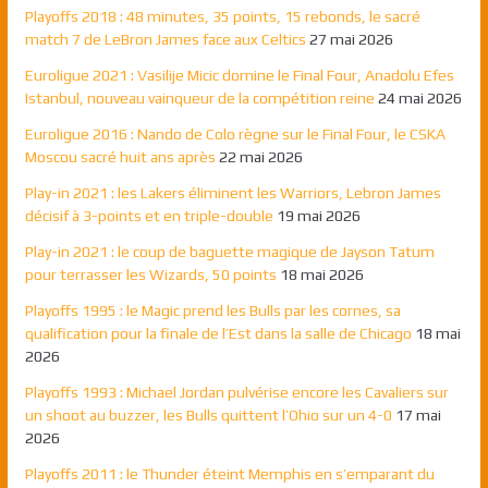
Playoffs 2018 : 48 minutes, 35 points, 15 rebonds, le sacré
match 7 de LeBron James face aux Celtics
27 mai 2026
Euroligue 2021 : Vasilije Micic domine le Final Four, Anadolu Efes
Istanbul, nouveau vainqueur de la compétition reine
24 mai 2026
Euroligue 2016 : Nando de Colo règne sur le Final Four, le CSKA
Moscou sacré huit ans après
22 mai 2026
Play-in 2021 : les Lakers éliminent les Warriors, Lebron James
décisif à 3-points et en triple-double
19 mai 2026
Play-in 2021 : le coup de baguette magique de Jayson Tatum
pour terrasser les Wizards, 50 points
18 mai 2026
Playoffs 1995 : le Magic prend les Bulls par les cornes, sa
qualification pour la finale de l’Est dans la salle de Chicago
18 mai
2026
Playoffs 1993 : Michael Jordan pulvérise encore les Cavaliers sur
un shoot au buzzer, les Bulls quittent l’Ohio sur un 4-0
17 mai
2026
Playoffs 2011 : le Thunder éteint Memphis en s’emparant du