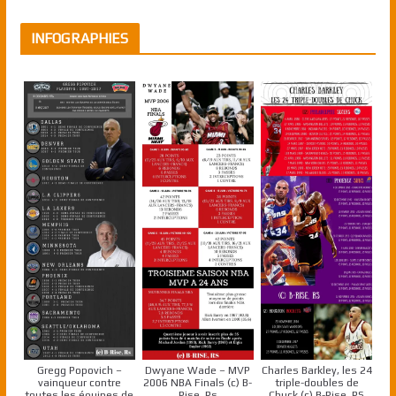
INFOGRAPHIES
Gregg Popovich –
Dwyane Wade – MVP
Charles Barkley, les 24
vainqueur contre
2006 NBA Finals (c) B-
triple-doubles de
toutes les équipes de
Rise, Rs
Chuck (c) B-Rise, RS