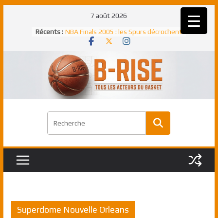
Passer
7 août 2026
au
Récents :
NBA Finals 2005 : les Spurs décrochent
contenu
un troisième titre NBA, la rude bataille
face aux Pistons
NBA Finals 2021 : les Bucks et Giannis
Antetokounmpo triomphent, le Greek
Freek élu MVP
Shai Gilgeous-Alexander : son premier
match à plus de 40 points en NBA, le
canadien transcendant face aux Spurs
Pau Gasol dans l’histoire en 2002 :
premier européen sacré Rookie de
l’année
Rudy Gobert, deuxième Français élu
meilleur défenseur d’une saison NBA
Superdome Nouvelle Orleans