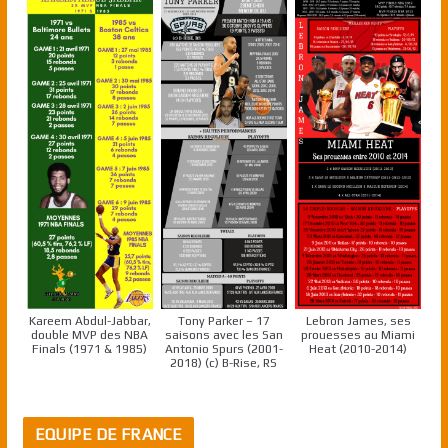
Kareem Abdul-Jabbar,
Tony Parker – 17
Lebron James, ses
double MVP des NBA
saisons avec les San
prouesses au Miami
Finals (1971 & 1985)
Antonio Spurs (2001-
Heat (2010-2014)
2018) (c) B-Rise, RS
EQUIPE DE FRANCE