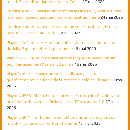
match 7 de LeBron James face aux Celtics
27 mai 2026
Euroligue 2021 : Vasilije Micic domine le Final Four, Anadolu Efes
Istanbul, nouveau vainqueur de la compétition reine
24 mai 2026
Euroligue 2016 : Nando de Colo règne sur le Final Four, le CSKA
Moscou sacré huit ans après
22 mai 2026
Play-in 2021 : les Lakers éliminent les Warriors, Lebron James
décisif à 3-points et en triple-double
19 mai 2026
Play-in 2021 : le coup de baguette magique de Jayson Tatum
pour terrasser les Wizards, 50 points
18 mai 2026
Playoffs 1995 : le Magic prend les Bulls par les cornes, sa
qualification pour la finale de l’Est dans la salle de Chicago
18 mai
2026
Playoffs 1993 : Michael Jordan pulvérise encore les Cavaliers sur
un shoot au buzzer, les Bulls quittent l’Ohio sur un 4-0
17 mai
2026
Playoffs 2011 : le Thunder éteint Memphis en s’emparant du
match 7, les Grizzlies rentrent hiberner
15 mai 2026