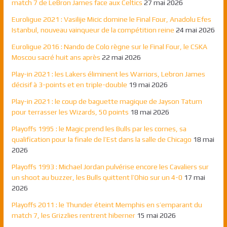
match 7 de LeBron James face aux Celtics
27 mai 2026
Euroligue 2021 : Vasilije Micic domine le Final Four, Anadolu Efes
Istanbul, nouveau vainqueur de la compétition reine
24 mai 2026
Euroligue 2016 : Nando de Colo règne sur le Final Four, le CSKA
Moscou sacré huit ans après
22 mai 2026
Play-in 2021 : les Lakers éliminent les Warriors, Lebron James
décisif à 3-points et en triple-double
19 mai 2026
Play-in 2021 : le coup de baguette magique de Jayson Tatum
pour terrasser les Wizards, 50 points
18 mai 2026
Playoffs 1995 : le Magic prend les Bulls par les cornes, sa
qualification pour la finale de l’Est dans la salle de Chicago
18 mai
2026
Playoffs 1993 : Michael Jordan pulvérise encore les Cavaliers sur
un shoot au buzzer, les Bulls quittent l’Ohio sur un 4-0
17 mai
2026
Playoffs 2011 : le Thunder éteint Memphis en s’emparant du
match 7, les Grizzlies rentrent hiberner
15 mai 2026