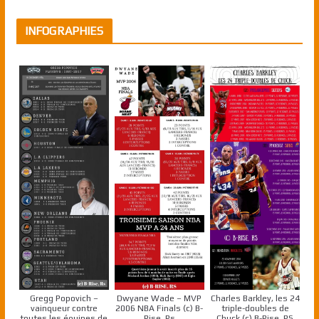
INFOGRAPHIES
Gregg Popovich –
Dwyane Wade – MVP
Charles Barkley, les 24
vainqueur contre
2006 NBA Finals (c) B-
triple-doubles de
toutes les équipes de
Rise, Rs
Chuck (c) B-Rise, RS