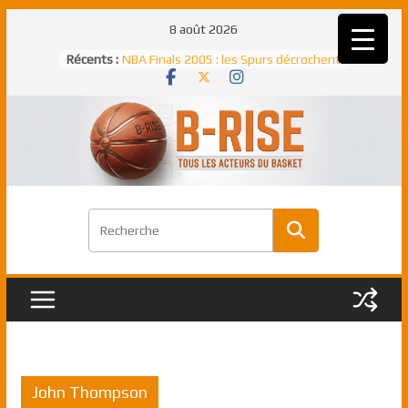
Passer
8 août 2026
au
Récents :
NBA Finals 2005 : les Spurs décrochent
contenu
un troisième titre NBA, la rude bataille
face aux Pistons
NBA Finals 2021 : les Bucks et Giannis
Antetokounmpo triomphent, le Greek
Freek élu MVP
Shai Gilgeous-Alexander : son premier
match à plus de 40 points en NBA, le
canadien transcendant face aux Spurs
Pau Gasol dans l’histoire en 2002 :
premier européen sacré Rookie de
l’année
Rudy Gobert, deuxième Français élu
meilleur défenseur d’une saison NBA
John Thompson