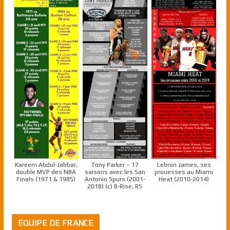
Kareem Abdul-Jabbar,
Tony Parker – 17
Lebron James, ses
double MVP des NBA
saisons avec les San
prouesses au Miami
Finals (1971 & 1985)
Antonio Spurs (2001-
Heat (2010-2014)
2018) (c) B-Rise, RS
EQUIPE DE FRANCE