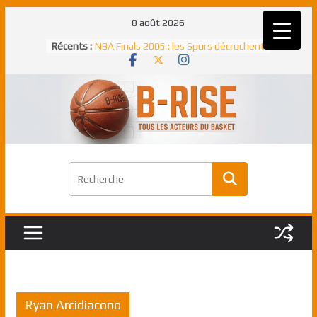
Passer
8 août 2026
au
Récents :
NBA Finals 2005 : les Spurs décrochent
contenu
un troisième titre NBA, la rude bataille
face aux Pistons
NBA Finals 2021 : les Bucks et Giannis
Antetokounmpo triomphent, le Greek
Freek élu MVP
Shai Gilgeous-Alexander : son premier
match à plus de 40 points en NBA, le
canadien transcendant face aux Spurs
Pau Gasol dans l’histoire en 2002 :
premier européen sacré Rookie de
l’année
Rudy Gobert, deuxième Français élu
meilleur défenseur d’une saison NBA
Ryan Arcidiacono