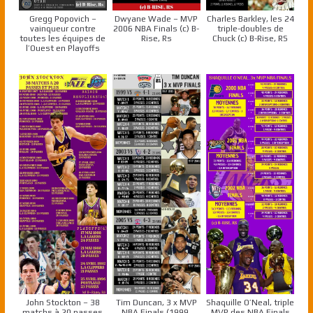
Gregg Popovich –
Dwyane Wade – MVP
Charles Barkley, les 24
vainqueur contre
2006 NBA Finals (c) B-
triple-doubles de
toutes les équipes de
Rise, Rs
Chuck (c) B-Rise, RS
l’Ouest en Playoffs
John Stockton – 38
Tim Duncan, 3 x MVP
Shaquille O’Neal, triple
matchs à 20 passes
NBA Finals (1999,
MVP des NBA Finals