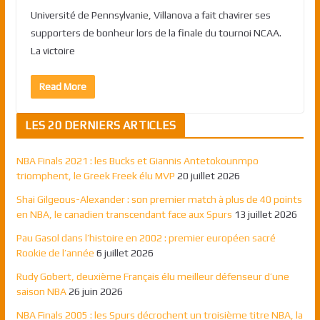
Université de Pennsylvanie, Villanova a fait chavirer ses
supporters de bonheur lors de la finale du tournoi NCAA.
La victoire
Read More
LES 20 DERNIERS ARTICLES
NBA Finals 2021 : les Bucks et Giannis Antetokounmpo
triomphent, le Greek Freek élu MVP
20 juillet 2026
Shai Gilgeous-Alexander : son premier match à plus de 40 points
en NBA, le canadien transcendant face aux Spurs
13 juillet 2026
Pau Gasol dans l’histoire en 2002 : premier européen sacré
Rookie de l’année
6 juillet 2026
Rudy Gobert, deuxième Français élu meilleur défenseur d’une
saison NBA
26 juin 2026
NBA Finals 2005 : les Spurs décrochent un troisième titre NBA, la