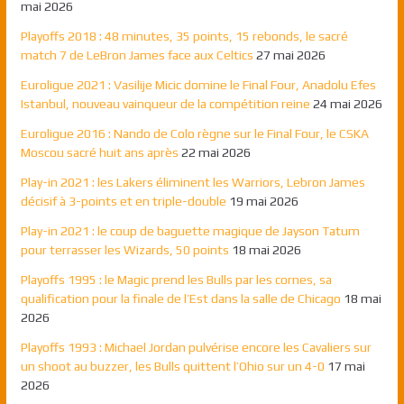
mai 2026
Playoffs 2018 : 48 minutes, 35 points, 15 rebonds, le sacré
match 7 de LeBron James face aux Celtics
27 mai 2026
Euroligue 2021 : Vasilije Micic domine le Final Four, Anadolu Efes
Istanbul, nouveau vainqueur de la compétition reine
24 mai 2026
Euroligue 2016 : Nando de Colo règne sur le Final Four, le CSKA
Moscou sacré huit ans après
22 mai 2026
Play-in 2021 : les Lakers éliminent les Warriors, Lebron James
décisif à 3-points et en triple-double
19 mai 2026
Play-in 2021 : le coup de baguette magique de Jayson Tatum
pour terrasser les Wizards, 50 points
18 mai 2026
Playoffs 1995 : le Magic prend les Bulls par les cornes, sa
qualification pour la finale de l’Est dans la salle de Chicago
18 mai
2026
Playoffs 1993 : Michael Jordan pulvérise encore les Cavaliers sur
un shoot au buzzer, les Bulls quittent l’Ohio sur un 4-0
17 mai
2026