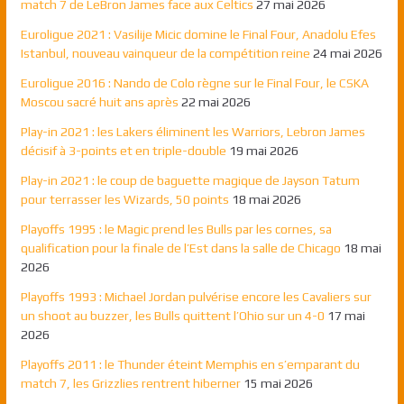
match 7 de LeBron James face aux Celtics
27 mai 2026
Euroligue 2021 : Vasilije Micic domine le Final Four, Anadolu Efes
Istanbul, nouveau vainqueur de la compétition reine
24 mai 2026
Euroligue 2016 : Nando de Colo règne sur le Final Four, le CSKA
Moscou sacré huit ans après
22 mai 2026
Play-in 2021 : les Lakers éliminent les Warriors, Lebron James
décisif à 3-points et en triple-double
19 mai 2026
Play-in 2021 : le coup de baguette magique de Jayson Tatum
pour terrasser les Wizards, 50 points
18 mai 2026
Playoffs 1995 : le Magic prend les Bulls par les cornes, sa
qualification pour la finale de l’Est dans la salle de Chicago
18 mai
2026
Playoffs 1993 : Michael Jordan pulvérise encore les Cavaliers sur
un shoot au buzzer, les Bulls quittent l’Ohio sur un 4-0
17 mai
2026
Playoffs 2011 : le Thunder éteint Memphis en s’emparant du
match 7, les Grizzlies rentrent hiberner
15 mai 2026