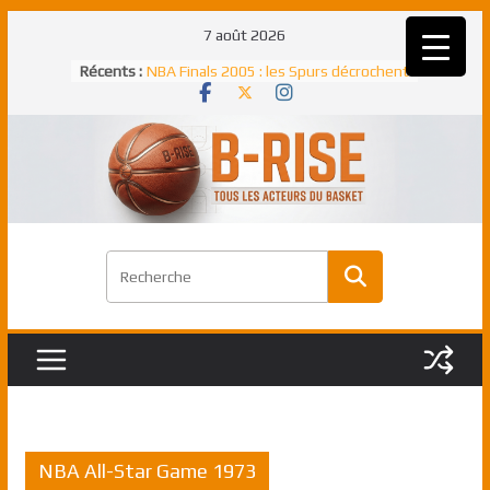
Passer
7 août 2026
au
Récents :
NBA Finals 2005 : les Spurs décrochent
contenu
un troisième titre NBA, la rude bataille
face aux Pistons
NBA Finals 2021 : les Bucks et Giannis
Antetokounmpo triomphent, le Greek
Freek élu MVP
Shai Gilgeous-Alexander : son premier
match à plus de 40 points en NBA, le
canadien transcendant face aux Spurs
Pau Gasol dans l’histoire en 2002 :
premier européen sacré Rookie de
l’année
Rudy Gobert, deuxième Français élu
meilleur défenseur d’une saison NBA
NBA All-Star Game 1973