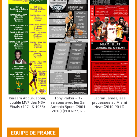
Kareem Abdul-Jabbar,
Tony Parker – 17
Lebron James, ses
double MVP des NBA
saisons avec les San
prouesses au Miami
Finals (1971 & 1985)
Antonio Spurs (2001-
Heat (2010-2014)
2018) (c) B-Rise, RS
EQUIPE DE FRANCE