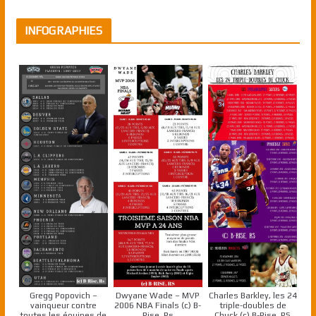
INFOGRAPHIES
Gregg Popovich –
Dwyane Wade – MVP
Charles Barkley, les 24
vainqueur contre
2006 NBA Finals (c) B-
triple-doubles de
toutes les équipes de
Rise, Rs
Chuck (c) B-Rise, RS