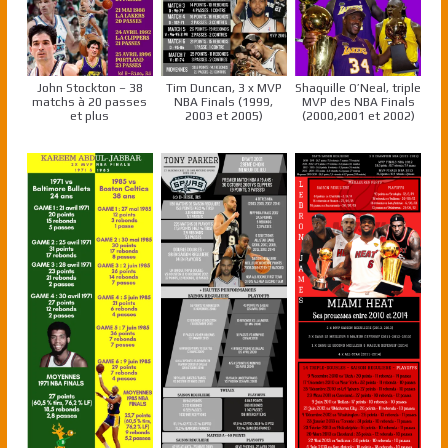
John Stockton – 38
Tim Duncan, 3 x MVP
Shaquille O’Neal, triple
matchs à 20 passes
NBA Finals (1999,
MVP des NBA Finals
et plus
2003 et 2005)
(2000,2001 et 2002)