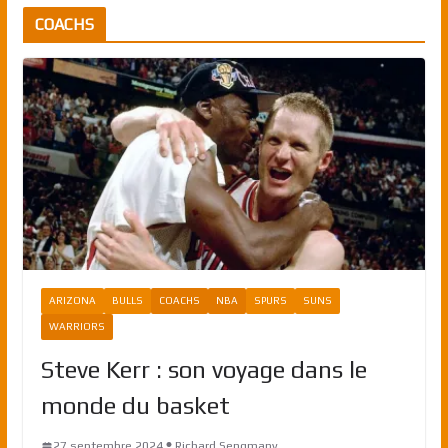
COACHS
ARIZONA
BULLS
COACHS
NBA
SPURS
SUNS
WARRIORS
Steve Kerr : son voyage dans le
monde du basket
27 septembre 2024
Richard Sengmany