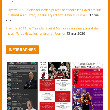
2026
Playoffs 1993 : Michael Jordan pulvérise encore les Cavaliers sur
un shoot au buzzer, les Bulls quittent l’Ohio sur un 4-0
17 mai
2026
Playoffs 2011 : le Thunder éteint Memphis en s’emparant du
match 7, les Grizzlies rentrent hiberner
15 mai 2026
INFOGRAPHIES