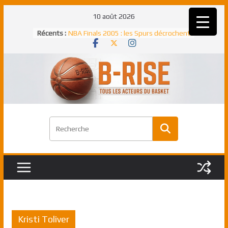
Passer
10 août 2026
au
Récents :
NBA Finals 2005 : les Spurs décrochent
contenu
un troisième titre NBA, la rude bataille
face aux Pistons
NBA Finals 2021 : les Bucks et Giannis
Antetokounmpo triomphent, le Greek
Freek élu MVP
Shai Gilgeous-Alexander : son premier
match à plus de 40 points en NBA, le
canadien transcendant face aux Spurs
Pau Gasol dans l’histoire en 2002 :
premier européen sacré Rookie de
l’année
Rudy Gobert, deuxième Français élu
meilleur défenseur d’une saison NBA
Kristi Toliver