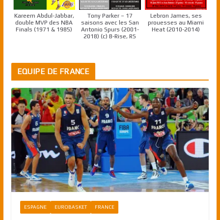
Kareem Abdul-Jabbar,
Tony Parker – 17
Lebron James, ses
double MVP des NBA
saisons avec les San
prouesses au Miami
Finals (1971 & 1985)
Antonio Spurs (2001-
Heat (2010-2014)
2018) (c) B-Rise, RS
EQUIPE DE FRANCE
ESPAGNE
EUROBASKET
FRANCE