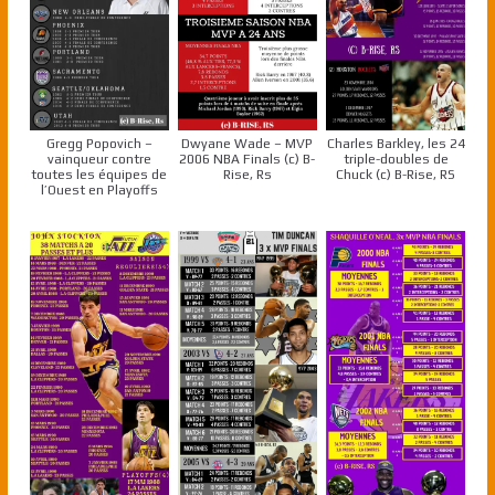
Gregg Popovich –
Dwyane Wade – MVP
Charles Barkley, les 24
vainqueur contre
2006 NBA Finals (c) B-
triple-doubles de
toutes les équipes de
Rise, Rs
Chuck (c) B-Rise, RS
l’Ouest en Playoffs