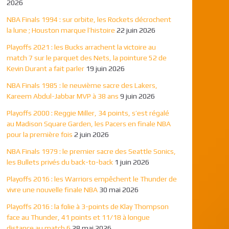
2026
NBA Finals 1994 : sur orbite, les Rockets décrochent
la lune ; Houston marque l’histoire
22 juin 2026
Playoffs 2021 : les Bucks arrachent la victoire au
match 7 sur le parquet des Nets, la pointure 52 de
Kevin Durant a fait parler
19 juin 2026
NBA Finals 1985 : le neuvième sacre des Lakers,
Kareem Abdul-Jabbar MVP à 38 ans
9 juin 2026
Playoffs 2000 : Reggie Miller, 34 points, s’est régalé
au Madison Square Garden, les Pacers en finale NBA
pour la première fois
2 juin 2026
NBA Finals 1979 : le premier sacre des Seattle Sonics,
les Bullets privés du back-to-back
1 juin 2026
Playoffs 2016 : les Warriors empêchent le Thunder de
vivre une nouvelle finale NBA
30 mai 2026
Playoffs 2016 : la folie à 3-points de Klay Thompson
face au Thunder, 41 points et 11/18 à longue
distance au match 6
28 mai 2026