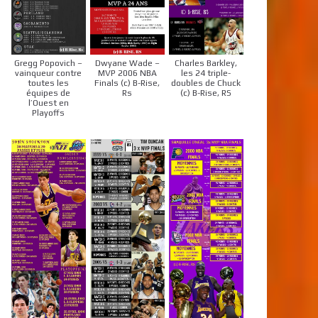
Gregg Popovich –
Dwyane Wade –
Charles Barkley,
vainqueur contre
MVP 2006 NBA
les 24 triple-
toutes les
Finals (c) B-Rise,
doubles de Chuck
équipes de
Rs
(c) B-Rise, RS
l’Ouest en
Playoffs