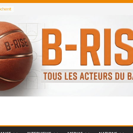
rochent
ataille
annis
 Greek
remier
, le
 Spurs
 :
de
 élu
n NBA