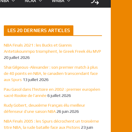
NBA
NCAA
WNBA
LES 20 DERNIERS ARTICLES
NBA Finals 2021 : les Bucks et Giannis
Antetokounmpo triomphent, le Greek Freek élu MVP
20 juillet 2026
Shai Gilgeous-Alexander : son premier match à plus
de 40 points en NBA, le canadien transcendant face
aux Spurs
13 juillet 2026
Pau Gasol dans l’histoire en 2002 : premier européen
sacré Rookie de l’année
6 juillet 2026
Rudy Gobert, deuxième Français élu meilleur
défenseur d’une saison NBA
26 juin 2026
NBA Finals 2005 : les Spurs décrochent un troisième
titre NBA, la rude bataille face aux Pistons
23 juin