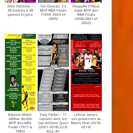
John Stockton –
Tim Duncan, 3 x
Shaquille O’Neal,
38 matchs à 20
MVP NBA Finals
triple MVP des
passes et plus
(1999, 2003 et
NBA Finals
2005)
(2000,2001 et
2002)
Kareem Abdul-
Tony Parker – 17
Lebron James,
Jabbar, double
saisons avec les
ses prouesses au
MVP des NBA
San Antonio Spurs
Miami Heat (2010-
Finals (1971 &
(2001-2018) (c) B-
2014)
1985)
Rise, RS