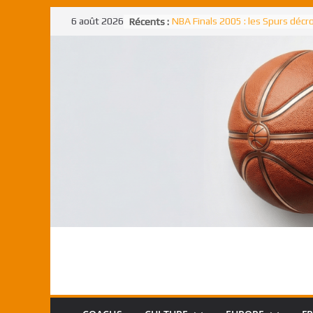
Passer
6 août 2026
Récents :
NBA Finals 2005 : les Spurs déc
au
un troisième titre NBA, la rude b
face aux Pistons
contenu
NBA Finals 2021 : les Bucks et Gi
Antetokounmpo triomphent, le
Freek élu MVP
Shai Gilgeous-Alexander : son p
match à plus de 40 points en NBA
canadien transcendant face aux
Pau Gasol dans l’histoire en 2002
premier européen sacré Rookie 
l’année
Rudy Gobert, deuxième Français
meilleur défenseur d’une saiso