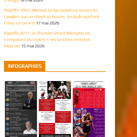
Playoffs 1993 : Michael Jordan pulvérise encore les
Cavaliers sur un shoot au buzzer, les Bulls quittent
l’Ohio sur un 4-0
17 mai 2026
Playoffs 2011 : le Thunder éteint Memphis en
s’emparant du match 7, les Grizzlies rentrent
hiberner
15 mai 2026
INFOGRAPHIES