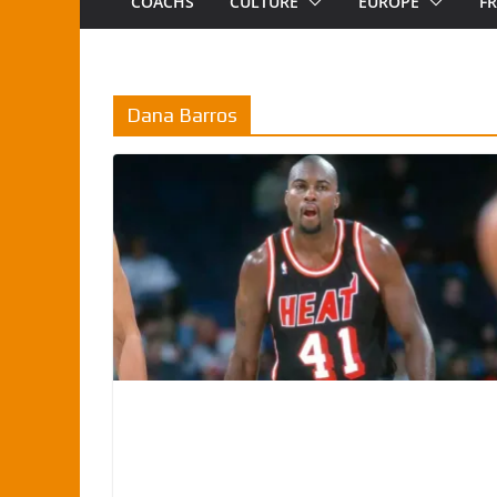
COACHS
CULTURE
EUROPE
F
Dana Barros