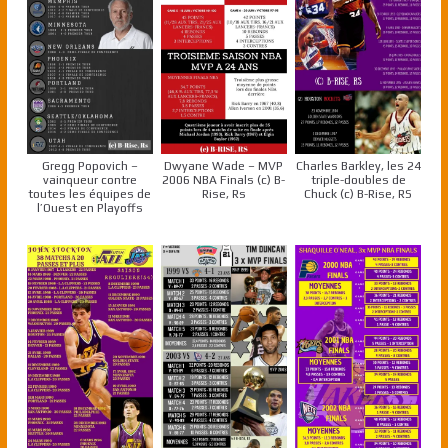
Gregg Popovich –
Dwyane Wade – MVP
Charles Barkley, les 24
vainqueur contre
2006 NBA Finals (c) B-
triple-doubles de
toutes les équipes de
Rise, Rs
Chuck (c) B-Rise, RS
l’Ouest en Playoffs