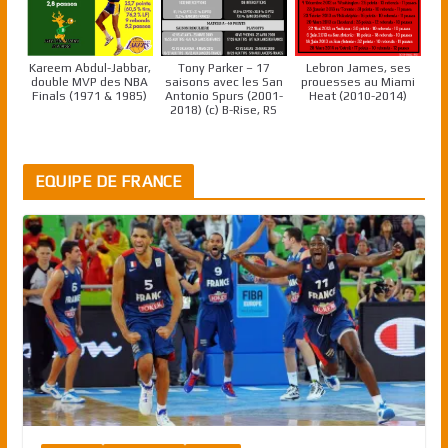
Kareem Abdul-Jabbar,
Tony Parker – 17
Lebron James, ses
double MVP des NBA
saisons avec les San
prouesses au Miami
Finals (1971 & 1985)
Antonio Spurs (2001-
Heat (2010-2014)
2018) (c) B-Rise, RS
EQUIPE DE FRANCE