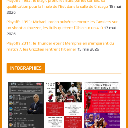
Playoffs 1995 : le Magic prend les Bulls par les cornes, sa
qualification pour la finale de l’Est dans la salle de Chicago
18 mai
2026
Playoffs 1993 : Michael Jordan pulvérise encore les Cavaliers sur
un shoot au buzzer, les Bulls quittent l’Ohio sur un 4-0
17 mai
2026
Playoffs 2011 : le Thunder éteint Memphis en s’emparant du
match 7, les Grizzlies rentrent hiberner
15 mai 2026
INFOGRAPHIES