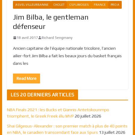
ASVEL VILLEURBANNE
CHOLET
CSP LIMOGES
FRANCE
PRO A
Jim Bilba, le gentleman
défenseur
18 avril 2017
Richard Sengmany
Ancien capitaine de l’équipe nationale tricolore, l’ancien
ailier-fort Jim Bilba a fait les beaux jours du basket français
dans les
Read More
LES 20 DERNIERS ARTICLES
NBA Finals 2021 : les Bucks et Giannis Antetokounmpo
triomphent, le Greek Freek élu MVP
20 juillet 2026
Shai Gilgeous-Alexander : son premier match à plus de 40 points
en NBA, le canadien transcendant face aux Spurs
13 juillet 2026