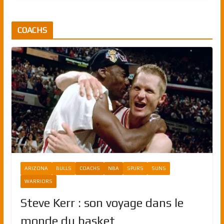
COACHS
ARIZONA
BULLS
COACHS
NBA
SPURS
SUNS
WARRIORS
Steve Kerr : son voyage dans le
monde du basket