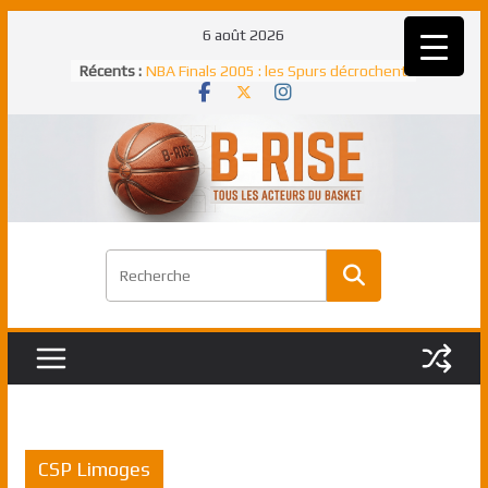
Passer
6 août 2026
au
Récents :
NBA Finals 2005 : les Spurs décrochent
contenu
un troisième titre NBA, la rude bataille
face aux Pistons
NBA Finals 2021 : les Bucks et Giannis
Antetokounmpo triomphent, le Greek
Freek élu MVP
Shai Gilgeous-Alexander : son premier
match à plus de 40 points en NBA, le
canadien transcendant face aux Spurs
Pau Gasol dans l’histoire en 2002 :
premier européen sacré Rookie de
l’année
Rudy Gobert, deuxième Français élu
meilleur défenseur d’une saison NBA
CSP Limoges