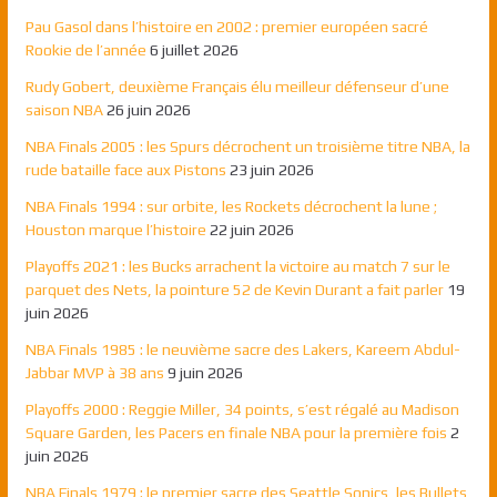
Pau Gasol dans l’histoire en 2002 : premier européen sacré
Rookie de l’année
6 juillet 2026
Rudy Gobert, deuxième Français élu meilleur défenseur d’une
saison NBA
26 juin 2026
NBA Finals 2005 : les Spurs décrochent un troisième titre NBA, la
rude bataille face aux Pistons
23 juin 2026
NBA Finals 1994 : sur orbite, les Rockets décrochent la lune ;
Houston marque l’histoire
22 juin 2026
Playoffs 2021 : les Bucks arrachent la victoire au match 7 sur le
parquet des Nets, la pointure 52 de Kevin Durant a fait parler
19
juin 2026
NBA Finals 1985 : le neuvième sacre des Lakers, Kareem Abdul-
Jabbar MVP à 38 ans
9 juin 2026
Playoffs 2000 : Reggie Miller, 34 points, s’est régalé au Madison
Square Garden, les Pacers en finale NBA pour la première fois
2
juin 2026
NBA Finals 1979 : le premier sacre des Seattle Sonics, les Bullets