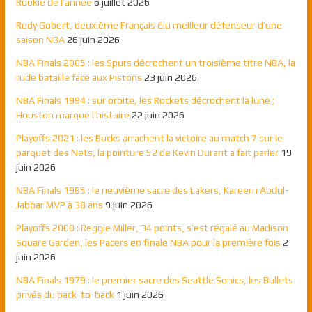
Rookie de l’année
6 juillet 2026
Rudy Gobert, deuxième Français élu meilleur défenseur d’une
saison NBA
26 juin 2026
NBA Finals 2005 : les Spurs décrochent un troisième titre NBA, la
rude bataille face aux Pistons
23 juin 2026
NBA Finals 1994 : sur orbite, les Rockets décrochent la lune ;
Houston marque l’histoire
22 juin 2026
Playoffs 2021 : les Bucks arrachent la victoire au match 7 sur le
parquet des Nets, la pointure 52 de Kevin Durant a fait parler
19
juin 2026
NBA Finals 1985 : le neuvième sacre des Lakers, Kareem Abdul-
Jabbar MVP à 38 ans
9 juin 2026
Playoffs 2000 : Reggie Miller, 34 points, s’est régalé au Madison
Square Garden, les Pacers en finale NBA pour la première fois
2
juin 2026
NBA Finals 1979 : le premier sacre des Seattle Sonics, les Bullets
privés du back-to-back
1 juin 2026