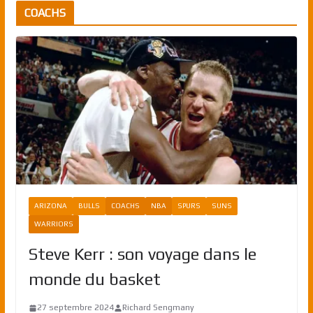
COACHS
ARIZONA
BULLS
COACHS
NBA
SPURS
SUNS
WARRIORS
Steve Kerr : son voyage dans le
monde du basket
27 septembre 2024
Richard Sengmany