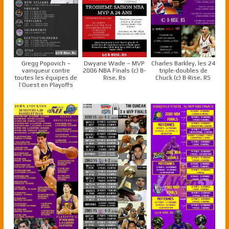
Gregg Popovich –
Dwyane Wade – MVP
Charles Barkley, les 24
vainqueur contre
2006 NBA Finals (c) B-
triple-doubles de
toutes les équipes de
Rise, Rs
Chuck (c) B-Rise, RS
l’Ouest en Playoffs