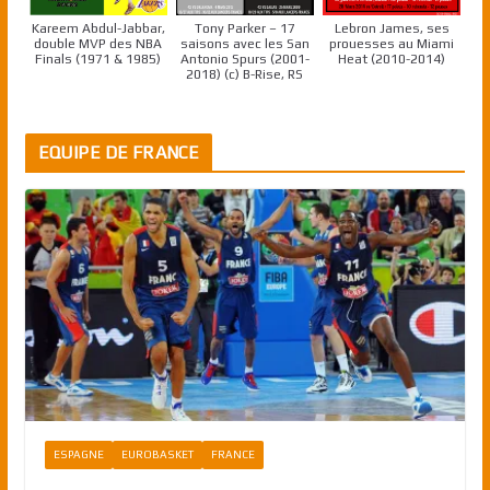
Kareem Abdul-Jabbar,
Tony Parker – 17
Lebron James, ses
double MVP des NBA
saisons avec les San
prouesses au Miami
Finals (1971 & 1985)
Antonio Spurs (2001-
Heat (2010-2014)
2018) (c) B-Rise, RS
EQUIPE DE FRANCE
ESPAGNE
EUROBASKET
FRANCE