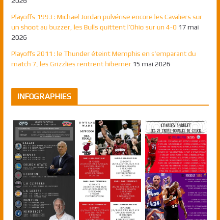
2026
Playoffs 1993 : Michael Jordan pulvérise encore les Cavaliers sur
un shoot au buzzer, les Bulls quittent l’Ohio sur un 4-0
17 mai
2026
Playoffs 2011 : le Thunder éteint Memphis en s’emparant du
match 7, les Grizzlies rentrent hiberner
15 mai 2026
INFOGRAPHIES