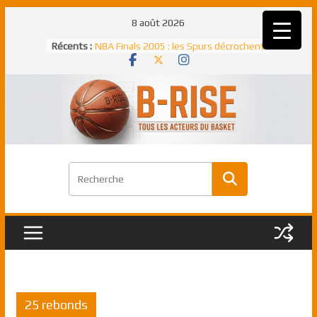
Passer
8 août 2026
au
Récents :
NBA Finals 2005 : les Spurs décrochent
contenu
un troisième titre NBA, la rude bataille
face aux Pistons
NBA Finals 2021 : les Bucks et Giannis
Antetokounmpo triomphent, le Greek
Freek élu MVP
Shai Gilgeous-Alexander : son premier
match à plus de 40 points en NBA, le
canadien transcendant face aux Spurs
Pau Gasol dans l’histoire en 2002 :
premier européen sacré Rookie de
l’année
Rudy Gobert, deuxième Français élu
meilleur défenseur d’une saison NBA
25 rebonds