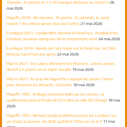
Thunder, 41 points et 11/18 à longue distance au match 6
28
mai 2026
Playoffs 2018 : 48 minutes, 35 points, 15 rebonds, le sacré
match 7 de LeBron James face aux Celtics
27 mai 2026
Euroligue 2021 : Vasilije Micic domine le Final Four, Anadolu Efes
Istanbul, nouveau vainqueur de la compétition reine
24 mai 2026
Euroligue 2016 : Nando de Colo règne sur le Final Four, le CSKA
Moscou sacré huit ans après
22 mai 2026
Play-in 2021 : les Lakers éliminent les Warriors, Lebron James
décisif à 3-points et en triple-double
19 mai 2026
Play-in 2021 : le coup de baguette magique de Jayson Tatum
pour terrasser les Wizards, 50 points
18 mai 2026
Playoffs 1995 : le Magic prend les Bulls par les cornes, sa
qualification pour la finale de l’Est dans la salle de Chicago
18 mai
2026
Playoffs 1993 : Michael Jordan pulvérise encore les Cavaliers sur
un shoot au buzzer, les Bulls quittent l’Ohio sur un 4-0
17 mai