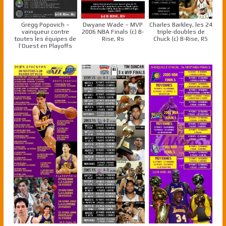
Gregg Popovich –
Dwyane Wade – MVP
Charles Barkley, les 24
vainqueur contre
2006 NBA Finals (c) B-
triple-doubles de
toutes les équipes de
Rise, Rs
Chuck (c) B-Rise, RS
l’Ouest en Playoffs