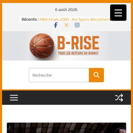
Passer
6 août 2026
Rudy Gobert, deuxième Français élu
au
Récents :
meilleur défenseur d’une saison NBA
contenu
NBA Finals 2005 : les Spurs décrochent
un troisième titre NBA, la rude bataille
face aux Pistons
NBA Finals 2021 : les Bucks et Giannis
Antetokounmpo triomphent, le Greek
Freek élu MVP
Shai Gilgeous-Alexander : son premier
match à plus de 40 points en NBA, le
canadien transcendant face aux Spurs
Pau Gasol dans l’histoire en 2002 :
premier européen sacré Rookie de
l’année