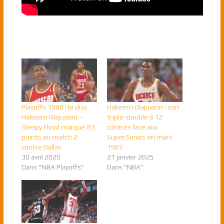
Playoffs 1988 : le duo
Hakeem Olajuwon : son
Hakeem Olajuwon –
triple-double à 12
Sleepy Floyd marque 83
contres face aux
points au match 2
SuperSonics en mars
contre Dallas
1987
30 avril 2020
21 janvier 2025
Dans "NBA Playoffs"
Dans "NBA"