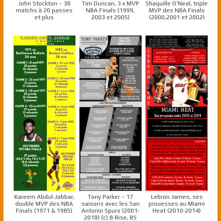
John Stockton – 38
Tim Duncan, 3 x MVP
Shaquille O’Neal, triple
matchs à 20 passes
NBA Finals (1999,
MVP des NBA Finals
et plus
2003 et 2005)
(2000,2001 et 2002)
Kareem Abdul-Jabbar,
Tony Parker – 17
Lebron James, ses
double MVP des NBA
saisons avec les San
prouesses au Miami
Finals (1971 & 1985)
Antonio Spurs (2001-
Heat (2010-2014)
2018) (c) B-Rise, RS