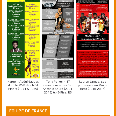
Kareem Abdul-Jabbar,
Tony Parker – 17
Lebron James, ses
double MVP des NBA
saisons avec les San
prouesses au Miami
Finals (1971 & 1985)
Antonio Spurs (2001-
Heat (2010-2014)
2018) (c) B-Rise, RS
EQUIPE DE FRANCE