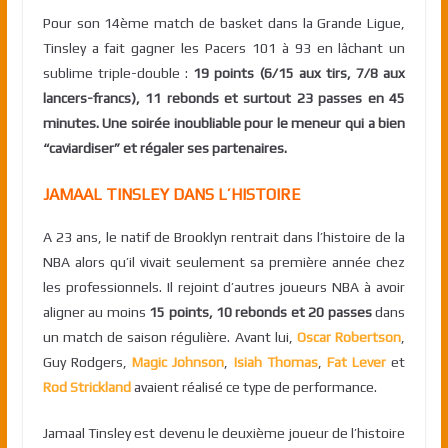
Pour son 14ème match de basket dans la Grande Ligue,
Tinsley a fait gagner les Pacers 101 à 93 en lâchant un
sublime triple-double :
19 points (6/15 aux tirs, 7/8 aux
lancers-francs), 11 rebonds et surtout 23 passes en 45
minutes. Une soirée inoubliable pour le meneur qui a bien
“caviardiser” et régaler ses partenaires.
JAMAAL TINSLEY DANS L’HISTOIRE
A 23 ans, le natif de Brooklyn rentrait dans l’histoire de la
NBA alors qu’il vivait seulement sa première année chez
les professionnels. Il rejoint d’autres joueurs NBA à avoir
aligner au moins
15 points, 10 rebonds et 20 passes
dans
un match de saison régulière. Avant lui,
Oscar Robertson
,
Guy Rodgers,
Magic Johnson
,
Isiah Thomas
,
Fat Lever
et
Rod
Strickland
avaient réalisé ce type de performance.
Jamaal Tinsley est devenu le deuxième joueur de l’histoire