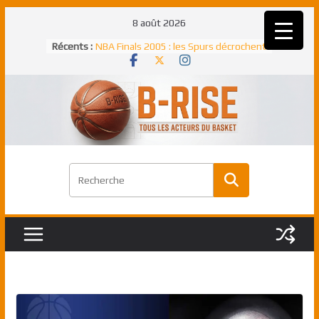
Passer
8 août 2026
au
Récents :
NBA Finals 2005 : les Spurs décrochent
contenu
un troisième titre NBA, la rude bataille
face aux Pistons
NBA Finals 2021 : les Bucks et Giannis
Antetokounmpo triomphent, le Greek
Freek élu MVP
Shai Gilgeous-Alexander : son premier
match à plus de 40 points en NBA, le
canadien transcendant face aux Spurs
Pau Gasol dans l’histoire en 2002 :
premier européen sacré Rookie de
l’année
Rudy Gobert, deuxième Français élu
meilleur défenseur d’une saison NBA