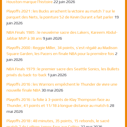
Houston marque l’histoire
22 juin 2026
Playoffs 2021 : les Bucks arrachent la victoire au match 7 sur le
parquet des Nets, la pointure 52 de Kevin Durant a fait parler
19
juin 2026
NBA Finals 1985 : le neuvième sacre des Lakers, Kareem Abdul-
Jabbar MVP à 38 ans
9 juin 2026
Playoffs 2000 : Reggie Miller, 34 points, s’est régalé au Madison
Square Garden, les Pacers en finale NBA pour la première fois
2
juin 2026
NBA Finals 1979 : le premier sacre des Seattle Sonics, les Bullets
privés du back-to-back
1 juin 2026
Playoffs 2016 : les Warriors empêchent le Thunder de vivre une
nouvelle finale NBA
30 mai 2026
Playoffs 2016 : la folie à 3-points de Klay Thompson face au
Thunder, 41 points et 11/18 à longue distance au match 6
28
mai 2026
Playoffs 2018 : 48 minutes, 35 points, 15 rebonds, le sacré
match 7 de LeBron James face aux Celtics
27 mai 2026