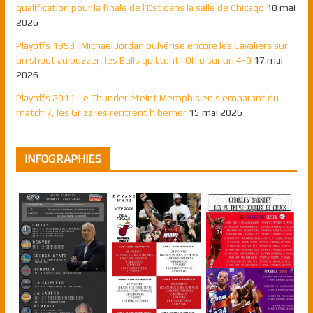
qualification pour la finale de l’Est dans la salle de Chicago
18 mai
2026
Playoffs 1993 : Michael Jordan pulvérise encore les Cavaliers sur
un shoot au buzzer, les Bulls quittent l’Ohio sur un 4-0
17 mai
2026
Playoffs 2011 : le Thunder éteint Memphis en s’emparant du
match 7, les Grizzlies rentrent hiberner
15 mai 2026
INFOGRAPHIES