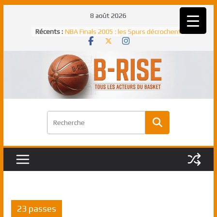
Passer
8 août 2026
au
Récents :
NBA Finals 2005 : les Spurs décrochent
contenu
un troisième titre NBA, la rude bataille
face aux Pistons
NBA Finals 2021 : les Bucks et Giannis
Antetokounmpo triomphent, le Greek
Freek élu MVP
Shai Gilgeous-Alexander : son premier
match à plus de 40 points en NBA, le
canadien transcendant face aux Spurs
Pau Gasol dans l’histoire en 2002 :
premier européen sacré Rookie de
l’année
Rudy Gobert, deuxième Français élu
meilleur défenseur d’une saison NBA
23 passes