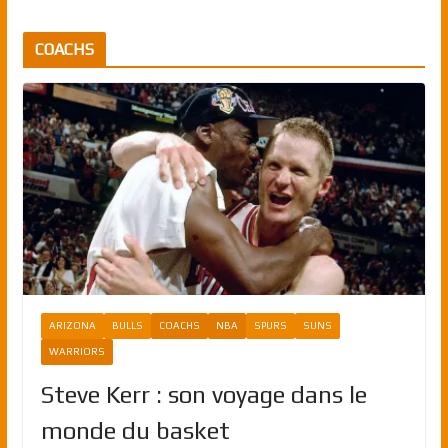
COACHS
ARIZONA
BULLS
COACHS
NBA
SPURS
SUNS
WARRIORS
Steve Kerr : son voyage dans le
monde du basket