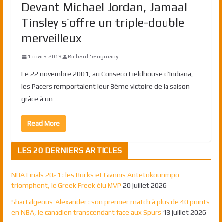
Devant Michael Jordan, Jamaal
Tinsley s’offre un triple-double
merveilleux
1 mars 2019
Richard Sengmany
Le 22 novembre 2001, au Conseco Fieldhouse d’Indiana,
les Pacers remportaient leur 8ème victoire de la saison
grâce à un
Read More
LES 20 DERNIERS ARTICLES
NBA Finals 2021 : les Bucks et Giannis Antetokounmpo
triomphent, le Greek Freek élu MVP
20 juillet 2026
Shai Gilgeous-Alexander : son premier match à plus de 40 points
en NBA, le canadien transcendant face aux Spurs
13 juillet 2026