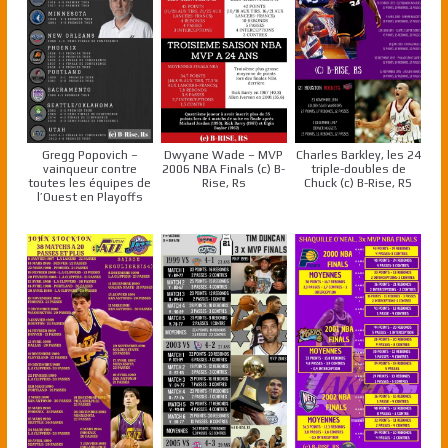
Gregg Popovich –
Dwyane Wade – MVP
Charles Barkley, les 24
vainqueur contre
2006 NBA Finals (c) B-
triple-doubles de
toutes les équipes de
Rise, Rs
Chuck (c) B-Rise, RS
l’Ouest en Playoffs