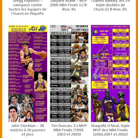
Gregg Popovich –
Dwyane Wade – MVP
Charles Barkley, les 24
vainqueur contre
2006 NBA Finals (c) B-
triple-doubles de
toutes les équipes de
Rise, Rs
Chuck (c) B-Rise, RS
l’Ouest en Playoffs
John Stockton – 38
Tim Duncan, 3 x MVP
Shaquille O’Neal, triple
matchs à 20 passes
NBA Finals (1999,
MVP des NBA Finals
et plus
2003 et 2005)
(2000,2001 et 2002)