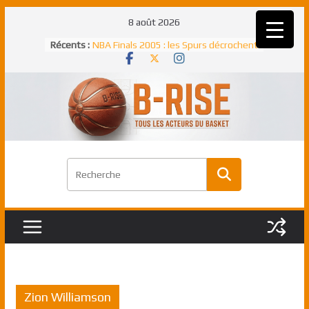
Passer
8 août 2026
au
Récents :
NBA Finals 2005 : les Spurs décrochent
contenu
un troisième titre NBA, la rude bataille
face aux Pistons
NBA Finals 2021 : les Bucks et Giannis
Antetokounmpo triomphent, le Greek
Freek élu MVP
Shai Gilgeous-Alexander : son premier
match à plus de 40 points en NBA, le
canadien transcendant face aux Spurs
Pau Gasol dans l’histoire en 2002 :
premier européen sacré Rookie de
l’année
Rudy Gobert, deuxième Français élu
meilleur défenseur d’une saison NBA
Zion Williamson