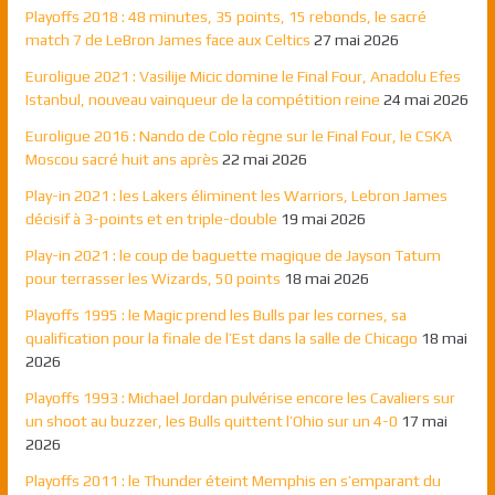
Playoffs 2018 : 48 minutes, 35 points, 15 rebonds, le sacré
match 7 de LeBron James face aux Celtics
27 mai 2026
Euroligue 2021 : Vasilije Micic domine le Final Four, Anadolu Efes
Istanbul, nouveau vainqueur de la compétition reine
24 mai 2026
Euroligue 2016 : Nando de Colo règne sur le Final Four, le CSKA
Moscou sacré huit ans après
22 mai 2026
Play-in 2021 : les Lakers éliminent les Warriors, Lebron James
décisif à 3-points et en triple-double
19 mai 2026
Play-in 2021 : le coup de baguette magique de Jayson Tatum
pour terrasser les Wizards, 50 points
18 mai 2026
Playoffs 1995 : le Magic prend les Bulls par les cornes, sa
qualification pour la finale de l’Est dans la salle de Chicago
18 mai
2026
Playoffs 1993 : Michael Jordan pulvérise encore les Cavaliers sur
un shoot au buzzer, les Bulls quittent l’Ohio sur un 4-0
17 mai
2026
Playoffs 2011 : le Thunder éteint Memphis en s’emparant du