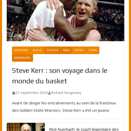
ARIZONA
BULLS
COACHS
NBA
SPURS
SUNS
WARRIORS
Steve Kerr : son voyage dans le
monde du basket
27 septembre 2024
Richard Sengmany
Avant de diriger les entraînements au sein de la franchise
des Golden State Warriors, Steve Kerr a été un joueur
Red Auerbach, le coach légendaire des