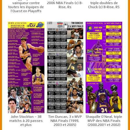
vainqueur contre
2006 NBA Finals (c) B-
triple-doubles de
toutes les équipes de
Rise, Rs
Chuck (c) B-Rise, RS
l’Ouest en Playoffs
John Stockton – 38
Tim Duncan, 3 x MVP
Shaquille O’Neal, triple
matchs à 20 passes
NBA Finals (1999,
MVP des NBA Finals
et plus
2003 et 2005)
(2000,2001 et 2002)