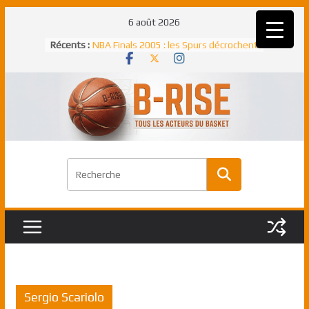
Passer
6 août 2026
au
Récents :
NBA Finals 2005 : les Spurs décrochent
contenu
un troisième titre NBA, la rude bataille
face aux Pistons
NBA Finals 2021 : les Bucks et Giannis
Antetokounmpo triomphent, le Greek
Freek élu MVP
Shai Gilgeous-Alexander : son premier
match à plus de 40 points en NBA, le
canadien transcendant face aux Spurs
Pau Gasol dans l’histoire en 2002 :
premier européen sacré Rookie de
l’année
Rudy Gobert, deuxième Français élu
meilleur défenseur d’une saison NBA
Sergio Scariolo