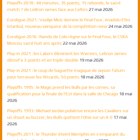
Playoffs 2018 : 48 minutes, 35 points, 15 rebonds, le sacré
match 7 de LeBron James face aux Celtics
27 mai 2026
Euroligue 2021 : Vasilije Micic domine le Final Four, Anadolu Efes
Istanbul, nouveau vainqueur de la compétition reine
24 mai 2026
Euroligue 2016 : Nando de Colo règne sur le Final Four, le CSKA
Moscou sacré huit ans après
22 mai 2026
Play-in 2021 : les Lakers éliminent les Warriors, Lebron James
décisif à 3-points et en triple-double
19 mai 2026
Play-in 2021 : le coup de baguette magique de Jayson Tatum
pour terrasser les Wizards, 50 points
18 mai 2026
Playoffs 1995 : le Magic prend les Bulls par les cornes, sa
qualification pour la finale de l’Est dans la salle de Chicago
18 mai
2026
Playoffs 1993 : Michael Jordan pulvérise encore les Cavaliers sur
un shoot au buzzer, les Bulls quittent l’Ohio sur un 4-0
17 mai
2026
Playoffs 2011 : le Thunder éteint Memphis en s’emparant du