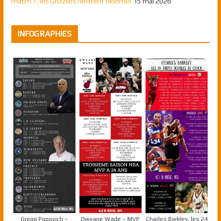
match 7, les Grizzlies rentrent hiberner
15 mai 2026
INFOGRAPHIES
Gregg Popovich –
Dwyane Wade – MVP
Charles Barkley, les 24