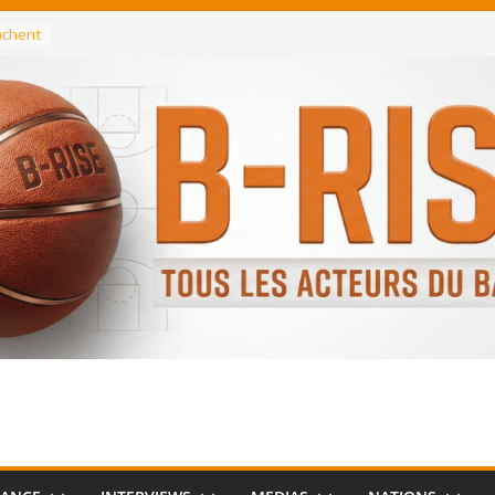
rochent
ataille
annis
 Greek
remier
, le
 Spurs
 :
de
 élu
n NBA