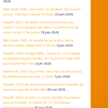
2026
NBA Finals 1994 : sur orbite, les Rockets décrochent
la lune ; Houston marque l’histoire
22 juin 2026
Playoffs 2021 : les Bucks arrachent la victoire au
match 7 sur le parquet des Nets, la pointure 52 de
Kevin Durant a fait parler
19 juin 2026
NBA Finals 1985 : le neuvième sacre des Lakers,
Kareem Abdul-Jabbar MVP à 38 ans
9 juin 2026
Playoffs 2000 : Reggie Miller, 34 points, s’est régalé
au Madison Square Garden, les Pacers en finale NBA
pour la première fois
2 juin 2026
NBA Finals 1979 : le premier sacre des Seattle Sonics,
les Bullets privés du back-to-back
1 juin 2026
Playoffs 2016 : les Warriors empêchent le Thunder de
vivre une nouvelle finale NBA
30 mai 2026
Playoffs 2016 : la folie à 3-points de Klay Thompson
face au Thunder, 41 points et 11/18 à longue
distance au match 6
28 mai 2026