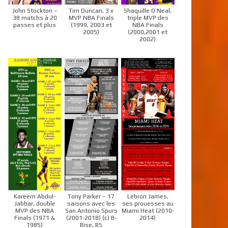
John Stockton –
Tim Duncan, 3 x
Shaquille O’Neal,
38 matchs à 20
MVP NBA Finals
triple MVP des
passes et plus
(1999, 2003 et
NBA Finals
2005)
(2000,2001 et
2002)
Kareem Abdul-
Tony Parker – 17
Lebron James,
Jabbar, double
saisons avec les
ses prouesses au
MVP des NBA
San Antonio Spurs
Miami Heat (2010-
Finals (1971 &
(2001-2018) (c) B-
2014)
1985)
Rise, RS