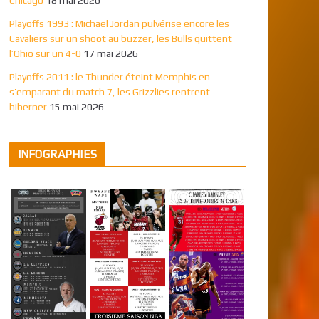
Playoffs 1993 : Michael Jordan pulvérise encore les
Cavaliers sur un shoot au buzzer, les Bulls quittent
l’Ohio sur un 4-0
17 mai 2026
Playoffs 2011 : le Thunder éteint Memphis en
s’emparant du match 7, les Grizzlies rentrent
hiberner
15 mai 2026
INFOGRAPHIES