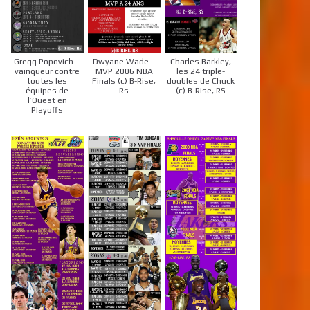
Gregg Popovich –
Dwyane Wade –
Charles Barkley,
vainqueur contre
MVP 2006 NBA
les 24 triple-
toutes les
Finals (c) B-Rise,
doubles de Chuck
équipes de
Rs
(c) B-Rise, RS
l’Ouest en
Playoffs