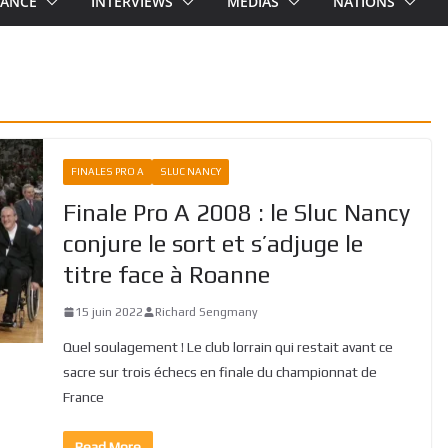
RANCE
INTERVIEWS
MEDIAS
NATIONS
FINALES PRO A
SLUC NANCY
Finale Pro A 2008 : le Sluc Nancy
conjure le sort et s’adjuge le
titre face à Roanne
15 juin 2022
Richard Sengmany
Quel soulagement ! Le club lorrain qui restait avant ce
sacre sur trois échecs en finale du championnat de
France
Read More