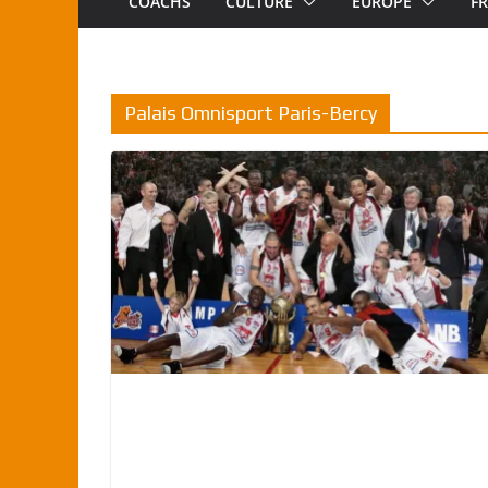
COACHS
CULTURE
EUROPE
F
Palais Omnisport Paris-Bercy