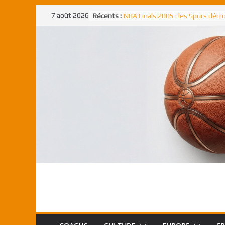
Passer
7 août 2026
Récents :
NBA Finals 2005 : les Spurs déc
au
un troisième titre NBA, la rude b
face aux Pistons
contenu
NBA Finals 2021 : les Bucks et Gi
Antetokounmpo triomphent, le
Freek élu MVP
Shai Gilgeous-Alexander : son p
match à plus de 40 points en NBA
canadien transcendant face aux
Pau Gasol dans l’histoire en 2002
premier européen sacré Rookie 
l’année
Rudy Gobert, deuxième Français
meilleur défenseur d’une saiso