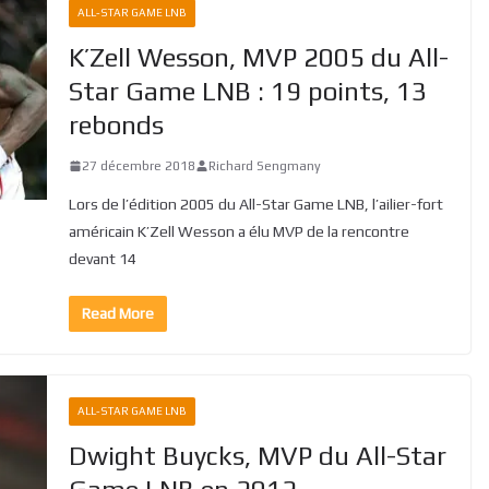
ALL-STAR GAME LNB
K’Zell Wesson, MVP 2005 du All-
Star Game LNB : 19 points, 13
rebonds
27 décembre 2018
Richard Sengmany
Lors de l’édition 2005 du All-Star Game LNB, l’ailier-fort
américain K’Zell Wesson a élu MVP de la rencontre
devant 14
Read More
ALL-STAR GAME LNB
Dwight Buycks, MVP du All-Star