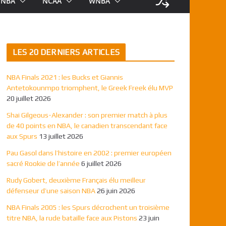
NBA
NCAA
WNBA
LES 20 DERNIERS ARTICLES
NBA Finals 2021 : les Bucks et Giannis
Antetokounmpo triomphent, le Greek Freek élu MVP
20 juillet 2026
Shai Gilgeous-Alexander : son premier match à plus
de 40 points en NBA, le canadien transcendant face
aux Spurs
13 juillet 2026
Pau Gasol dans l’histoire en 2002 : premier européen
sacré Rookie de l’année
6 juillet 2026
Rudy Gobert, deuxième Français élu meilleur
défenseur d’une saison NBA
26 juin 2026
NBA Finals 2005 : les Spurs décrochent un troisième
titre NBA, la rude bataille face aux Pistons
23 juin