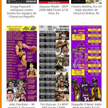
Gregg Popovich –
Dwyane Wade – MVP
Charles Barkley, les 24
vainqueur contre
2006 NBA Finals (c) B-
triple-doubles de
toutes les équipes de
Rise, Rs
Chuck (c) B-Rise, RS
l’Ouest en Playoffs
John Stockton – 38
Tim Duncan, 3 x MVP
Shaquille O’Neal, triple
matchs à 20 passes
NBA Finals (1999,
MVP des NBA Finals