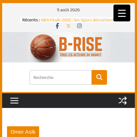
Passer
9 août 2026
au
Récents :
NBA Finals 2005 : les Spurs décrochent
contenu
un troisième titre NBA, la rude bataille
face aux Pistons
NBA Finals 2021 : les Bucks et Giannis
Antetokounmpo triomphent, le Greek
Freek élu MVP
Shai Gilgeous-Alexander : son premier
match à plus de 40 points en NBA, le
canadien transcendant face aux Spurs
Pau Gasol dans l’histoire en 2002 :
premier européen sacré Rookie de
l’année
Rudy Gobert, deuxième Français élu
meilleur défenseur d’une saison NBA
Omer Asik