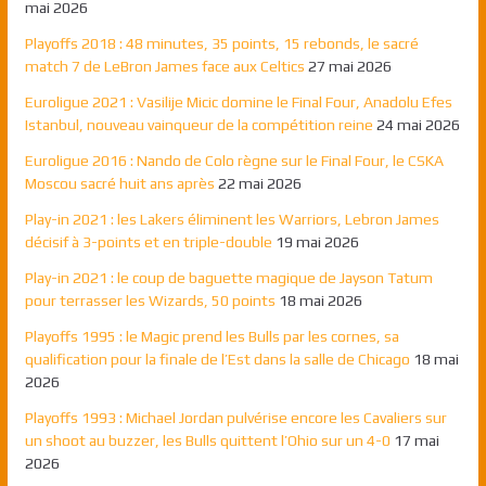
mai 2026
Playoffs 2018 : 48 minutes, 35 points, 15 rebonds, le sacré
match 7 de LeBron James face aux Celtics
27 mai 2026
Euroligue 2021 : Vasilije Micic domine le Final Four, Anadolu Efes
Istanbul, nouveau vainqueur de la compétition reine
24 mai 2026
Euroligue 2016 : Nando de Colo règne sur le Final Four, le CSKA
Moscou sacré huit ans après
22 mai 2026
Play-in 2021 : les Lakers éliminent les Warriors, Lebron James
décisif à 3-points et en triple-double
19 mai 2026
Play-in 2021 : le coup de baguette magique de Jayson Tatum
pour terrasser les Wizards, 50 points
18 mai 2026
Playoffs 1995 : le Magic prend les Bulls par les cornes, sa
qualification pour la finale de l’Est dans la salle de Chicago
18 mai
2026
Playoffs 1993 : Michael Jordan pulvérise encore les Cavaliers sur
un shoot au buzzer, les Bulls quittent l’Ohio sur un 4-0
17 mai
2026