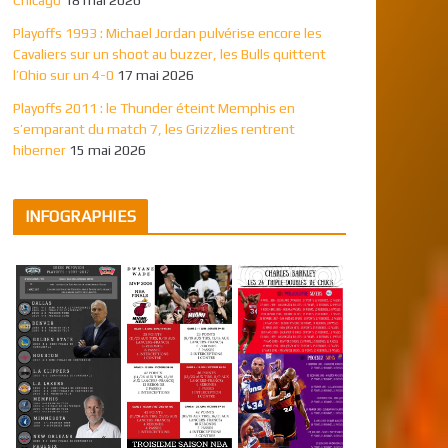
Playoffs 1993 : Michael Jordan pulvérise encore les
Cavaliers sur un shoot au buzzer, les Bulls quittent
l’Ohio sur un 4-0
17 mai 2026
Playoffs 2011 : le Thunder éteint Memphis en
s’emparant du match 7, les Grizzlies rentrent
hiberner
15 mai 2026
INFOGRAPHIES