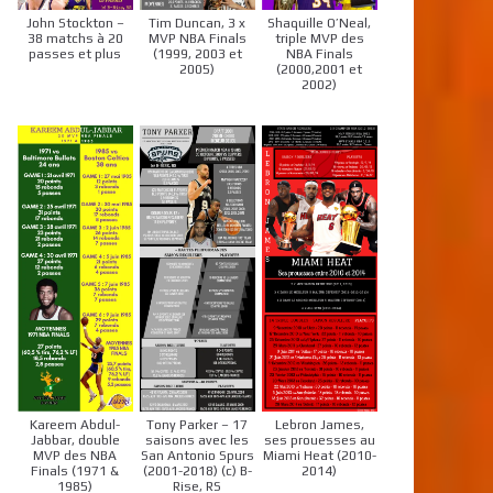
John Stockton –
Tim Duncan, 3 x
Shaquille O’Neal,
38 matchs à 20
MVP NBA Finals
triple MVP des
passes et plus
(1999, 2003 et
NBA Finals
2005)
(2000,2001 et
2002)
Kareem Abdul-
Tony Parker – 17
Lebron James,
Jabbar, double
saisons avec les
ses prouesses au
MVP des NBA
San Antonio Spurs
Miami Heat (2010-
Finals (1971 &
(2001-2018) (c) B-
2014)
1985)
Rise, RS