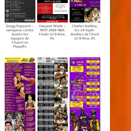
Gregg Popovich –
Dwyane Wade –
Charles Barkley,
vainqueur contre
MVP 2006 NBA
les 24 triple-
toutes les
Finals (c) B-Rise,
doubles de Chuck
équipes de
Rs
(c) B-Rise, RS
l’Ouest en
Playoffs