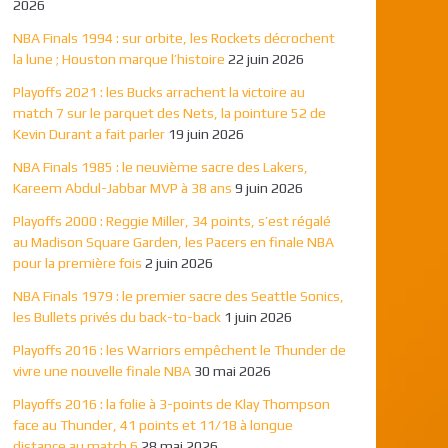
2026
NBA Finals 1994 : sur orbite, les Rockets décrochent
la lune ; Houston marque l’histoire
22 juin 2026
Playoffs 2021 : les Bucks arrachent la victoire au
match 7 sur le parquet des Nets, la pointure 52 de
Kevin Durant a fait parler
19 juin 2026
NBA Finals 1985 : le neuvième sacre des Lakers,
Kareem Abdul-Jabbar MVP à 38 ans
9 juin 2026
Playoffs 2000 : Reggie Miller, 34 points, s’est régalé
au Madison Square Garden, les Pacers en finale NBA
pour la première fois
2 juin 2026
NBA Finals 1979 : le premier sacre des Seattle Sonics,
les Bullets privés du back-to-back
1 juin 2026
Playoffs 2016 : les Warriors empêchent le Thunder de
vivre une nouvelle finale NBA
30 mai 2026
Playoffs 2016 : la folie à 3-points de Klay Thompson
face au Thunder, 41 points et 11/18 à longue
distance au match 6
28 mai 2026