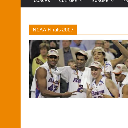
COACHS
CULTURE
EUROPE
F
NCAA Finals 2007