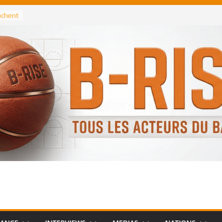
rochent
ataille
annis
 Greek
remier
, le
 Spurs
 :
de
 élu
n NBA