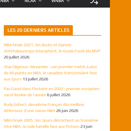
NBA
NCAA
WNBA
LES 20 DERNIERS ARTICLES
NBA Finals 2021 : les Bucks et Giannis
Antetokounmpo triomphent, le Greek Freek élu MVP
20 juillet 2026
Shai Gilgeous-Alexander : son premier match à plus
de 40 points en NBA, le canadien transcendant face
aux Spurs
13 juillet 2026
Pau Gasol dans l’histoire en 2002 : premier européen
sacré Rookie de l’année
6 juillet 2026
Rudy Gobert, deuxième Français élu meilleur
défenseur d’une saison NBA
26 juin 2026
NBA Finals 2005 : les Spurs décrochent un troisième
titre NBA, la rude bataille face aux Pistons
23 juin