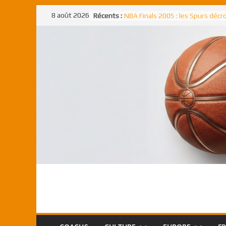
Passer
8 août 2026
Récents :
NBA Finals 2005 : les Spurs déc
au
un troisième titre NBA, la rude b
face aux Pistons
contenu
NBA Finals 2021 : les Bucks et Gi
Antetokounmpo triomphent, le
Freek élu MVP
Shai Gilgeous-Alexander : son p
match à plus de 40 points en NBA
canadien transcendant face aux
Pau Gasol dans l’histoire en 2002
premier européen sacré Rookie 
l’année
Rudy Gobert, deuxième Français
meilleur défenseur d’une saiso