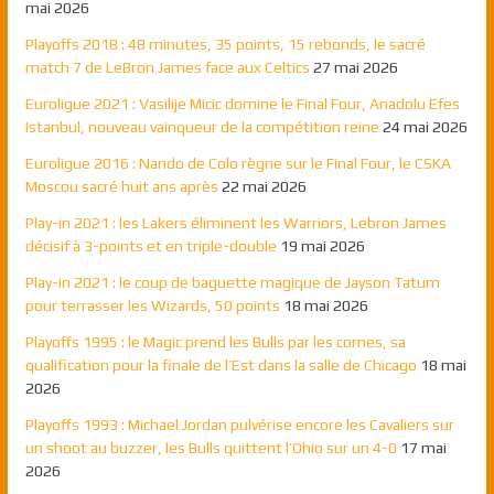
mai 2026
Playoffs 2018 : 48 minutes, 35 points, 15 rebonds, le sacré
match 7 de LeBron James face aux Celtics
27 mai 2026
Euroligue 2021 : Vasilije Micic domine le Final Four, Anadolu Efes
Istanbul, nouveau vainqueur de la compétition reine
24 mai 2026
Euroligue 2016 : Nando de Colo règne sur le Final Four, le CSKA
Moscou sacré huit ans après
22 mai 2026
Play-in 2021 : les Lakers éliminent les Warriors, Lebron James
décisif à 3-points et en triple-double
19 mai 2026
Play-in 2021 : le coup de baguette magique de Jayson Tatum
pour terrasser les Wizards, 50 points
18 mai 2026
Playoffs 1995 : le Magic prend les Bulls par les cornes, sa
qualification pour la finale de l’Est dans la salle de Chicago
18 mai
2026
Playoffs 1993 : Michael Jordan pulvérise encore les Cavaliers sur
un shoot au buzzer, les Bulls quittent l’Ohio sur un 4-0
17 mai
2026