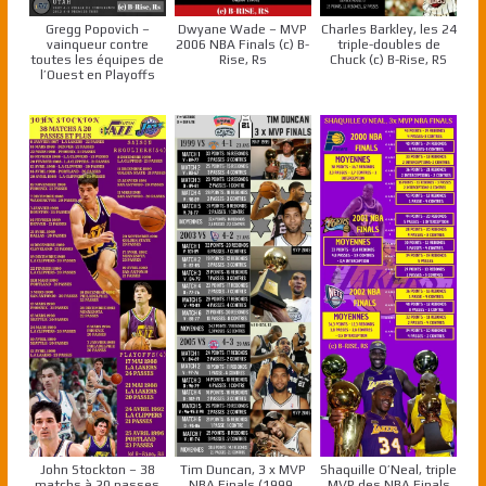
Gregg Popovich –
Dwyane Wade – MVP
Charles Barkley, les 24
vainqueur contre
2006 NBA Finals (c) B-
triple-doubles de
toutes les équipes de
Rise, Rs
Chuck (c) B-Rise, RS
l’Ouest en Playoffs
John Stockton – 38
Tim Duncan, 3 x MVP
Shaquille O’Neal, triple
matchs à 20 passes
NBA Finals (1999,
MVP des NBA Finals