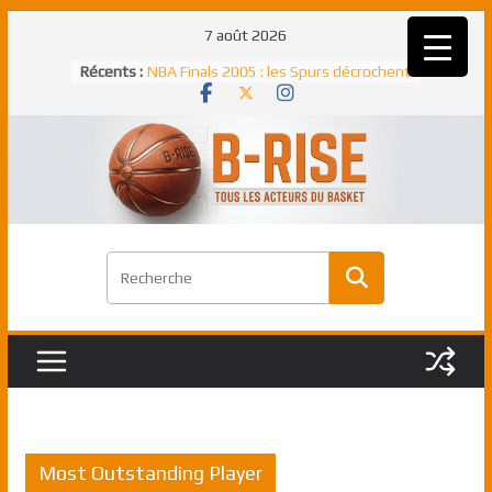
Passer
7 août 2026
au
Récents :
NBA Finals 2005 : les Spurs décrochent
contenu
un troisième titre NBA, la rude bataille
face aux Pistons
NBA Finals 2021 : les Bucks et Giannis
Antetokounmpo triomphent, le Greek
Freek élu MVP
Shai Gilgeous-Alexander : son premier
match à plus de 40 points en NBA, le
canadien transcendant face aux Spurs
Pau Gasol dans l’histoire en 2002 :
premier européen sacré Rookie de
l’année
Rudy Gobert, deuxième Français élu
meilleur défenseur d’une saison NBA
Most Outstanding Player