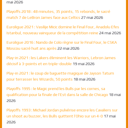
mai 2026
Playoffs 2018 : 48 minutes, 35 points, 15 rebonds, le sacré
match 7 de LeBron James face aux Celtics
27 mai 2026
Euroligue 2021 : Vasilije Micic domine le Final Four, Anadolu Efes
Istanbul, nouveau vainqueur de la compétition reine
24 mai 2026
Euroligue 2016 : Nando de Colo règne sur le Final Four, le CSKA
Moscou sacré huit ans après
22 mai 2026
Play-in 2021 : les Lakers éliminent les Warriors, Lebron James
décisif à 3-points et en triple-double
19 mai 2026
Play-in 2021 : le coup de baguette magique de Jayson Tatum
pour terrasser les Wizards, 50 points
18 mai 2026
Playoffs 1995 : le Magic prend les Bulls par les cornes, sa
qualification pour la finale de l’Est dans la salle de Chicago
18 mai
2026
Playoffs 1993 : Michael Jordan pulvérise encore les Cavaliers sur
un shoot au buzzer, les Bulls quittent l’Ohio sur un 4-0
17 mai
2026