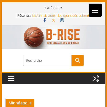
Passer
7 août 2026
au
Récents :
NBA Finals 2005 : les Spurs décrochent
contenu
un troisième titre NBA, la rude bataille
face aux Pistons
NBA Finals 2021 : les Bucks et Giannis
Antetokounmpo triomphent, le Greek
Freek élu MVP
Shai Gilgeous-Alexander : son premier
match à plus de 40 points en NBA, le
canadien transcendant face aux Spurs
Pau Gasol dans l’histoire en 2002 :
premier européen sacré Rookie de
l’année
Rudy Gobert, deuxième Français élu
meilleur défenseur d’une saison NBA
Minnéapolis