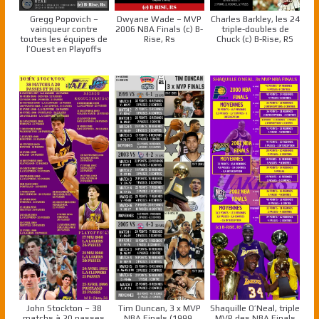
Gregg Popovich –
Dwyane Wade – MVP
Charles Barkley, les 24
vainqueur contre
2006 NBA Finals (c) B-
triple-doubles de
toutes les équipes de
Rise, Rs
Chuck (c) B-Rise, RS
l’Ouest en Playoffs
John Stockton – 38
Tim Duncan, 3 x MVP
Shaquille O’Neal, triple
matchs à 20 passes
NBA Finals (1999,
MVP des NBA Finals