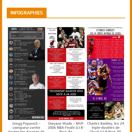
INFOGRAPHIES
Gregg Popovich –
Dwyane Wade – MVP
Charles Barkley, les 24
vainqueur contre
2006 NBA Finals (c) B-
triple-doubles de
toutes les équipes de
Rise, Rs
Chuck (c) B-Rise, RS