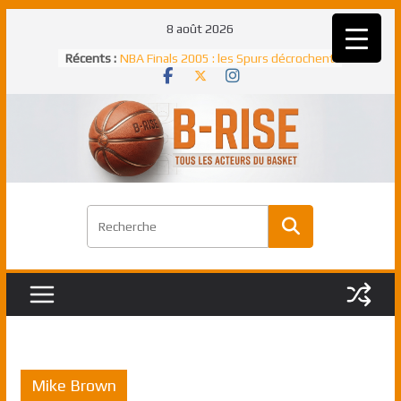
Passer
8 août 2026
au
Récents :
NBA Finals 2005 : les Spurs décrochent
contenu
un troisième titre NBA, la rude bataille
face aux Pistons
NBA Finals 2021 : les Bucks et Giannis
Antetokounmpo triomphent, le Greek
Freek élu MVP
Shai Gilgeous-Alexander : son premier
match à plus de 40 points en NBA, le
canadien transcendant face aux Spurs
Pau Gasol dans l’histoire en 2002 :
premier européen sacré Rookie de
l’année
Rudy Gobert, deuxième Français élu
meilleur défenseur d’une saison NBA
Mike Brown