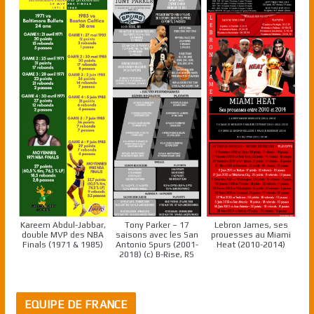
Kareem Abdul-Jabbar,
Tony Parker – 17
Lebron James, ses
double MVP des NBA
saisons avec les San
prouesses au Miami
Finals (1971 & 1985)
Antonio Spurs (2001-
Heat (2010-2014)
2018) (c) B-Rise, RS
EQUIPE DE FRANCE