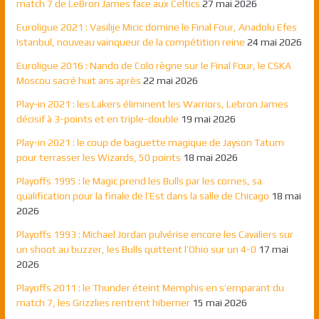
match 7 de LeBron James face aux Celtics
27 mai 2026
Euroligue 2021 : Vasilije Micic domine le Final Four, Anadolu Efes
Istanbul, nouveau vainqueur de la compétition reine
24 mai 2026
Euroligue 2016 : Nando de Colo règne sur le Final Four, le CSKA
Moscou sacré huit ans après
22 mai 2026
Play-in 2021 : les Lakers éliminent les Warriors, Lebron James
décisif à 3-points et en triple-double
19 mai 2026
Play-in 2021 : le coup de baguette magique de Jayson Tatum
pour terrasser les Wizards, 50 points
18 mai 2026
Playoffs 1995 : le Magic prend les Bulls par les cornes, sa
qualification pour la finale de l’Est dans la salle de Chicago
18 mai
2026
Playoffs 1993 : Michael Jordan pulvérise encore les Cavaliers sur
un shoot au buzzer, les Bulls quittent l’Ohio sur un 4-0
17 mai
2026
Playoffs 2011 : le Thunder éteint Memphis en s’emparant du
match 7, les Grizzlies rentrent hiberner
15 mai 2026