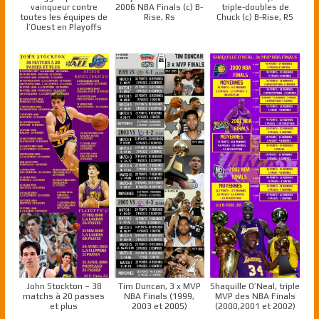
vainqueur contre
2006 NBA Finals (c) B-
triple-doubles de
toutes les équipes de
Rise, Rs
Chuck (c) B-Rise, RS
l’Ouest en Playoffs
John Stockton – 38
Tim Duncan, 3 x MVP
Shaquille O’Neal, triple
matchs à 20 passes
NBA Finals (1999,
MVP des NBA Finals
et plus
2003 et 2005)
(2000,2001 et 2002)