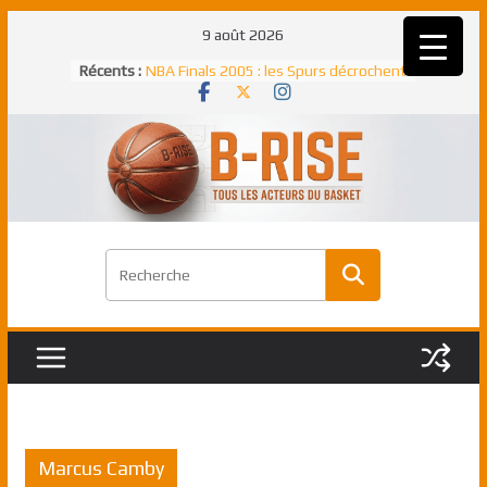
Passer
9 août 2026
au
Récents :
NBA Finals 2005 : les Spurs décrochent
contenu
un troisième titre NBA, la rude bataille
face aux Pistons
NBA Finals 2021 : les Bucks et Giannis
Antetokounmpo triomphent, le Greek
Freek élu MVP
Shai Gilgeous-Alexander : son premier
match à plus de 40 points en NBA, le
canadien transcendant face aux Spurs
Pau Gasol dans l’histoire en 2002 :
premier européen sacré Rookie de
l’année
Rudy Gobert, deuxième Français élu
meilleur défenseur d’une saison NBA
Marcus Camby