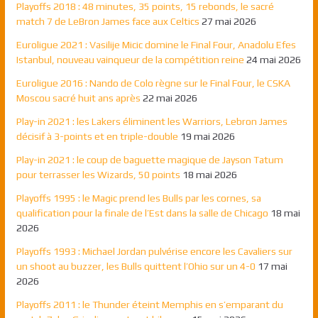
Playoffs 2018 : 48 minutes, 35 points, 15 rebonds, le sacré
match 7 de LeBron James face aux Celtics
27 mai 2026
Euroligue 2021 : Vasilije Micic domine le Final Four, Anadolu Efes
Istanbul, nouveau vainqueur de la compétition reine
24 mai 2026
Euroligue 2016 : Nando de Colo règne sur le Final Four, le CSKA
Moscou sacré huit ans après
22 mai 2026
Play-in 2021 : les Lakers éliminent les Warriors, Lebron James
décisif à 3-points et en triple-double
19 mai 2026
Play-in 2021 : le coup de baguette magique de Jayson Tatum
pour terrasser les Wizards, 50 points
18 mai 2026
Playoffs 1995 : le Magic prend les Bulls par les cornes, sa
qualification pour la finale de l’Est dans la salle de Chicago
18 mai
2026
Playoffs 1993 : Michael Jordan pulvérise encore les Cavaliers sur
un shoot au buzzer, les Bulls quittent l’Ohio sur un 4-0
17 mai
2026
Playoffs 2011 : le Thunder éteint Memphis en s’emparant du