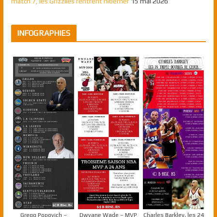
match 7, les Grizzlies rentrent hiberner
15 mai 2026
INFOGRAPHIES
Gregg Popovich –
Dwyane Wade – MVP
Charles Barkley, les 24