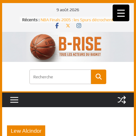
Passer
9 août 2026
au
Récents :
NBA Finals 2005 : les Spurs décrochent
contenu
un troisième titre NBA, la rude bataille
face aux Pistons
NBA Finals 2021 : les Bucks et Giannis
Antetokounmpo triomphent, le Greek
Freek élu MVP
Shai Gilgeous-Alexander : son premier
match à plus de 40 points en NBA, le
canadien transcendant face aux Spurs
Pau Gasol dans l’histoire en 2002 :
premier européen sacré Rookie de
l’année
Rudy Gobert, deuxième Français élu
meilleur défenseur d’une saison NBA
Lew Alcindor