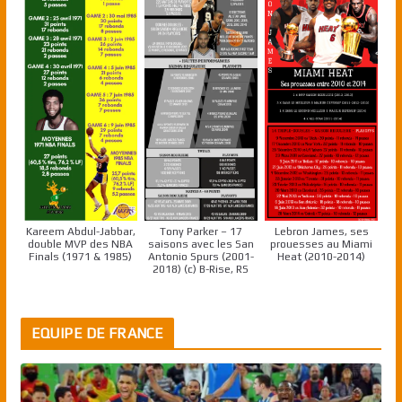
Kareem Abdul-Jabbar,
Tony Parker – 17
Lebron James, ses
double MVP des NBA
saisons avec les San
prouesses au Miami
Finals (1971 & 1985)
Antonio Spurs (2001-
Heat (2010-2014)
2018) (c) B-Rise, RS
EQUIPE DE FRANCE