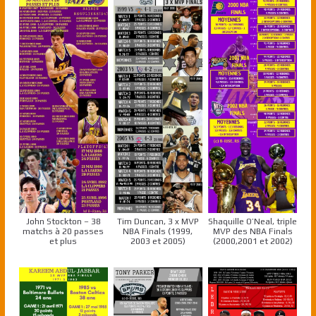
John Stockton – 38
Tim Duncan, 3 x MVP
Shaquille O’Neal, triple
matchs à 20 passes
NBA Finals (1999,
MVP des NBA Finals
et plus
2003 et 2005)
(2000,2001 et 2002)