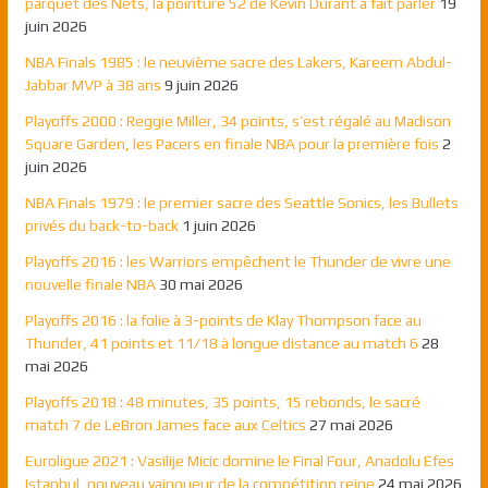
parquet des Nets, la pointure 52 de Kevin Durant a fait parler
19
juin 2026
NBA Finals 1985 : le neuvième sacre des Lakers, Kareem Abdul-
Jabbar MVP à 38 ans
9 juin 2026
Playoffs 2000 : Reggie Miller, 34 points, s’est régalé au Madison
Square Garden, les Pacers en finale NBA pour la première fois
2
juin 2026
NBA Finals 1979 : le premier sacre des Seattle Sonics, les Bullets
privés du back-to-back
1 juin 2026
Playoffs 2016 : les Warriors empêchent le Thunder de vivre une
nouvelle finale NBA
30 mai 2026
Playoffs 2016 : la folie à 3-points de Klay Thompson face au
Thunder, 41 points et 11/18 à longue distance au match 6
28
mai 2026
Playoffs 2018 : 48 minutes, 35 points, 15 rebonds, le sacré
match 7 de LeBron James face aux Celtics
27 mai 2026
Euroligue 2021 : Vasilije Micic domine le Final Four, Anadolu Efes
Istanbul, nouveau vainqueur de la compétition reine
24 mai 2026