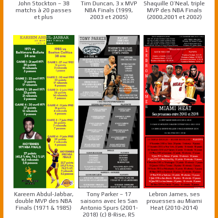
John Stockton – 38
Tim Duncan, 3 x MVP
Shaquille O’Neal, triple
matchs à 20 passes
NBA Finals (1999,
MVP des NBA Finals
et plus
2003 et 2005)
(2000,2001 et 2002)
Kareem Abdul-Jabbar,
Tony Parker – 17
Lebron James, ses
double MVP des NBA
saisons avec les San
prouesses au Miami
Finals (1971 & 1985)
Antonio Spurs (2001-
Heat (2010-2014)
2018) (c) B-Rise, RS