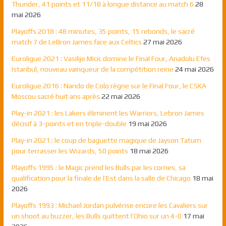
Thunder, 41 points et 11/18 à longue distance au match 6
28
mai 2026
Playoffs 2018 : 48 minutes, 35 points, 15 rebonds, le sacré
match 7 de LeBron James face aux Celtics
27 mai 2026
Euroligue 2021 : Vasilije Micic domine le Final Four, Anadolu Efes
Istanbul, nouveau vainqueur de la compétition reine
24 mai 2026
Euroligue 2016 : Nando de Colo règne sur le Final Four, le CSKA
Moscou sacré huit ans après
22 mai 2026
Play-in 2021 : les Lakers éliminent les Warriors, Lebron James
décisif à 3-points et en triple-double
19 mai 2026
Play-in 2021 : le coup de baguette magique de Jayson Tatum
pour terrasser les Wizards, 50 points
18 mai 2026
Playoffs 1995 : le Magic prend les Bulls par les cornes, sa
qualification pour la finale de l’Est dans la salle de Chicago
18 mai
2026
Playoffs 1993 : Michael Jordan pulvérise encore les Cavaliers sur
un shoot au buzzer, les Bulls quittent l’Ohio sur un 4-0
17 mai