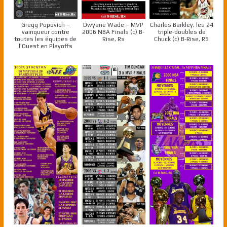
Gregg Popovich –
Dwyane Wade – MVP
Charles Barkley, les 24
vainqueur contre
2006 NBA Finals (c) B-
triple-doubles de
toutes les équipes de
Rise, Rs
Chuck (c) B-Rise, RS
l’Ouest en Playoffs