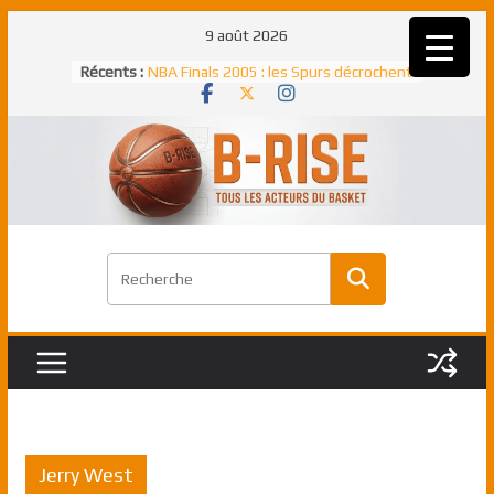
Passer
9 août 2026
au
Récents :
NBA Finals 2005 : les Spurs décrochent
contenu
un troisième titre NBA, la rude bataille
face aux Pistons
NBA Finals 2021 : les Bucks et Giannis
Antetokounmpo triomphent, le Greek
Freek élu MVP
Shai Gilgeous-Alexander : son premier
match à plus de 40 points en NBA, le
canadien transcendant face aux Spurs
Pau Gasol dans l’histoire en 2002 :
premier européen sacré Rookie de
l’année
Rudy Gobert, deuxième Français élu
meilleur défenseur d’une saison NBA
Jerry West