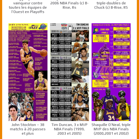
vainqueur contre
2006 NBA Finals (c) B-
triple-doubles de
toutes les équipes de
Rise, Rs
Chuck (c) B-Rise, RS
l’Ouest en Playoffs
John Stockton – 38
Tim Duncan, 3 x MVP
Shaquille O’Neal, triple
matchs à 20 passes
NBA Finals (1999,
MVP des NBA Finals
et plus
2003 et 2005)
(2000,2001 et 2002)