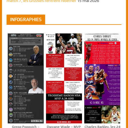
match 7, les Grizzlies rentrent hiberner
15 mai 2026
INFOGRAPHIES
Gregg Popovich –
Dwyane Wade – MVP
Charles Barkley, les 24