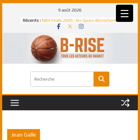
Passer
9 août 2026
au
Récents :
NBA Finals 2005 : les Spurs décrochent
contenu
un troisième titre NBA, la rude bataille
face aux Pistons
NBA Finals 2021 : les Bucks et Giannis
Antetokounmpo triomphent, le Greek
Freek élu MVP
Shai Gilgeous-Alexander : son premier
match à plus de 40 points en NBA, le
canadien transcendant face aux Spurs
Pau Gasol dans l’histoire en 2002 :
premier européen sacré Rookie de
l’année
Rudy Gobert, deuxième Français élu
meilleur défenseur d’une saison NBA
Jean Galle