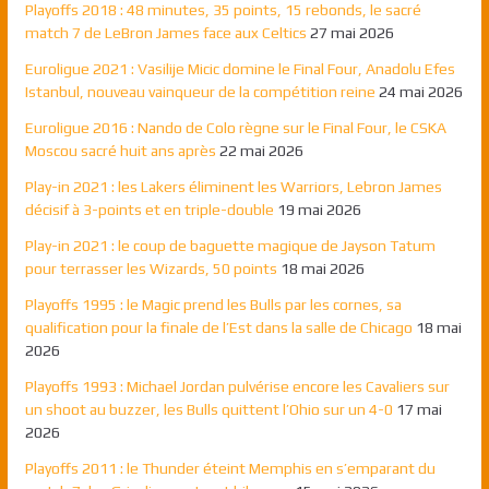
Playoffs 2018 : 48 minutes, 35 points, 15 rebonds, le sacré
match 7 de LeBron James face aux Celtics
27 mai 2026
Euroligue 2021 : Vasilije Micic domine le Final Four, Anadolu Efes
Istanbul, nouveau vainqueur de la compétition reine
24 mai 2026
Euroligue 2016 : Nando de Colo règne sur le Final Four, le CSKA
Moscou sacré huit ans après
22 mai 2026
Play-in 2021 : les Lakers éliminent les Warriors, Lebron James
décisif à 3-points et en triple-double
19 mai 2026
Play-in 2021 : le coup de baguette magique de Jayson Tatum
pour terrasser les Wizards, 50 points
18 mai 2026
Playoffs 1995 : le Magic prend les Bulls par les cornes, sa
qualification pour la finale de l’Est dans la salle de Chicago
18 mai
2026
Playoffs 1993 : Michael Jordan pulvérise encore les Cavaliers sur
un shoot au buzzer, les Bulls quittent l’Ohio sur un 4-0
17 mai
2026
Playoffs 2011 : le Thunder éteint Memphis en s’emparant du